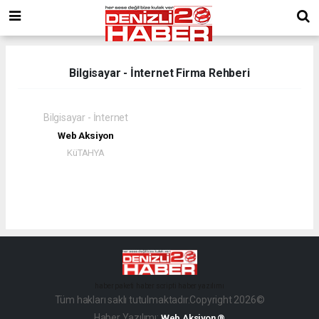
Bilgisayar - İnternet Firma Rehberi
Bilgisayar - İnternet
Web Aksiyon
KüTAHYA
haber paketi
haber scripti
haber yazılımı
Tüm hakları saklı tutulmaktadır.Copyright 2026©
Haber Yazılımı:
Web Aksiyon ®