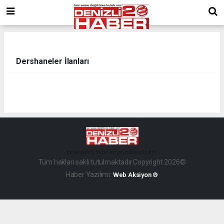
Dershaneler İlanları
haber paketi
haber scripti
haber yazılımı
Tüm hakları saklı tutulmaktadır.Copyright 2026©
Haber Yazılımı:
Web Aksiyon ®