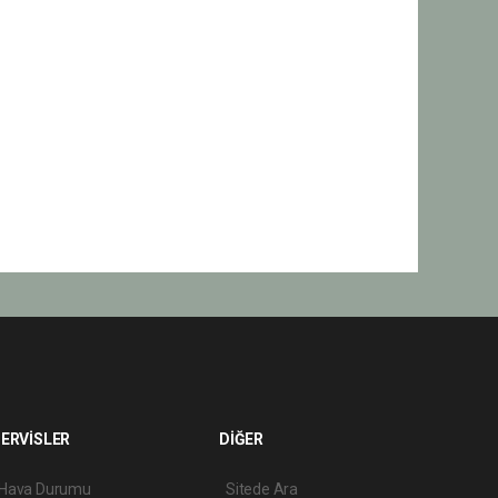
ERVİSLER
DİĞER
Hava Durumu
Sitede Ara