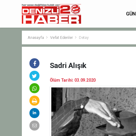
GÜN
Anasayfa
Vefat Edenler
Detay
Sadri Alışık
Ölüm Tarihi: 03.09.2020