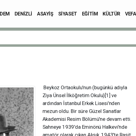
DEM
DENİZLİ
ASAYİŞ
SİYASET
EĞİTİM
KÜLTÜR
VEFA
Beykoz Ortaokulu'nun (bugünkü adıyla
Ziya Ünsel İlköğretim Okulu)[1] ve
ardından İstanbul Erkek Lisesi'nden
mezun oldu. Bir süre Güzel Sanatlar
Akademisi Resim Bölümü'ne devam etti.
Sahneye 1939'da Eminönü Halkevi'nde
amatör olarak çıkan Alışık, 1943'te Raşit