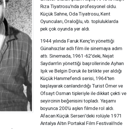
Rıza Tiyatrosu'nda profesyonel oldu.
Küçük Sahne, Oda Tiyatrosu, Kent
Oyuncuları, Oraloğlu, vb. topluluklarda
pek çok oyunda yer aldı.
1944 yılında Faruk Kenç'in yönettiği
Günahsızlar adlı film ile sinemaya adım
attı. Sinemada, 1961-62'deki, Nejat
Saydam'in yönettiği başrollerinde Ayhan
Işık ve Belgin Doruk ile birlikte yer aldığı
Küçük Hanımefendi serisi, 1964'ten
başlayarak canlandırdığı Turist Ömer ve
Ofsayt Osman tipleriyle ile dikkat çekti ve
seyircinin beğenisini topladı. Yaşamı
boyunca 200'ü aşkın filmde rol aldı.
Afacan Küçük Serseri'deki rolüyle 1971
Antalya Altın Portakal Film Festivali'nde