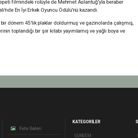
epeti filmindeki rolüyle de Mehmet Aslantuğ'yla beraber
ali'nde En İyi Erkek Oyuncu Ödülü'nü kazandı.
; bir dönem 45'lik plaklar doldurmuş ve gazinolarda çalışmış,
lerinin toplandığı bir şiir kitabı yayımlamış ve yağlı boya ve
KATEGORİLER
S
Foto Galeri
GÜNDEM