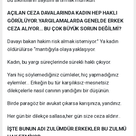
Bu sıkıntıların sayısını artırmak mümkün.
AÇILAN CEZA DAVALARINDA KADIN HEP HAKLI
GÖRÜLÜYOR.YARGILAMALARDA GENELDE ERKEK
CEZA ALIYOR… BU ÇOK BÜYÜK SORUN DEĞİLMİ?
Davayı bakan hakim risk almak istemiyor.” Ya kadın
öldürülürse “mantığıyla olaya yaklaşıyor.
Kadın, bu yargı süreçlerinde sürekli haklı çıkıyor.
Yani hiç söylemediğiniz cümleler, hiç yapmadığınız
eylemler... Erkeğin bu tür karşılıksız-mesnetsiz
dilekçelerle nasıl canının yandığını bir düşünün.
Birde paragöz bir avukat çıkarsa karışınıza, yandınız.
Her gün bir dilekçe sallasa,her gün size ceza aldırır..
İŞTE BUNUN ADI ZULÜMDÜR.ERKEKLER BU ZULMÜ