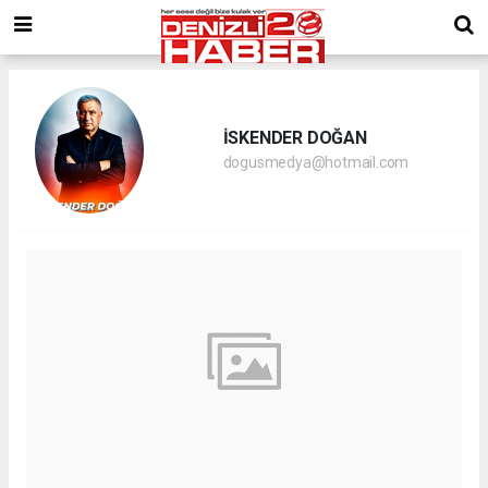
İSKENDER DOĞAN
dogusmedya@hotmail.com