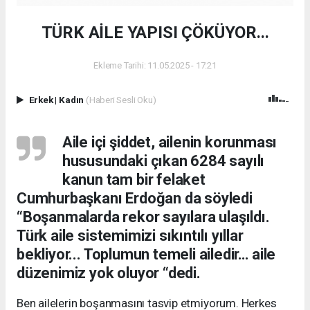
TÜRK AİLE YAPISI ÇÖKÜYOR...
Ekleme Tarihi: 11.05.2025 - 17:21
Erkek
|
Kadın
(Haberi Sesli Oku)
Aile içi şiddet, ailenin korunması
hususundaki çıkan 6284 sayılı
kanun tam bir felaket
Cumhurbaşkanı Erdoğan da söyledi
“Boşanmalarda rekor sayılara ulaşıldı.
Türk aile sistemimizi sıkıntılı yıllar
bekliyor... Toplumun temeli ailedir… aile
düzenimiz yok oluyor “dedi.
Ben ailelerin boşanmasını tasvip etmiyorum. Herkes