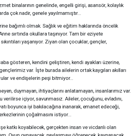
et binalarının genelinde, engelli girişi, asansör, kolaylık
arda çok nadir, genele yayılmamıştır…
ine bağımlı olmak. Sağlık ve eğitim haklarında öncelik
Anne sırtında okullara taşınıyor. Tam bir eziyete
ıkıntıları yaşanıyor. Ziyan olan çocuklar, gençler,
 gösteren, kendini geliştiren, kendi ayakları üzerine,
nçlerimiz var. İşte burada ailelerin ortak kaygıları akılları
ular ve endişelerin peşi bitmiyor…
 duymayan, ihtiyaçlarını anlatamayan, insanlarımız var.
Su verilirse içiyor, savunmasız. Aileler, çocuğunu, evladını,
tı boyunca iyi bakılacağına inanarak, emanet edeceği,
erkezlerinin çoğalmasını istiyor…
 katkı koyabilecek, gerçekten insan ve vicdanlı olan
istem. Oyun oynayacak, paylaşmayı öğrenecek, kaynaşacak,