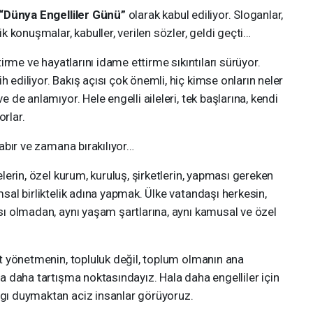
“Dünya Engelliler Günü”
olarak kabul ediliyor. Sloganlar,
 konuşmalar, kabuller, verilen sözler, geldi geçti…
me ve hayatlarını idame ettirme sıkıntıları sürüyor.
h ediliyor. Bakış açısı çok önemli, hiç kimse onların neler
e de anlamıyor. Hele engelli aileleri, tek başlarına, kendi
orlar.
 sabır ve zamana bırakılıyor…
rin, özel kurum, kuruluş, şirketlerin, yapması gereken
umsal birliktelik adına yapmak. Ülke vatandaşı herkesin,
ası olmadan, aynı yaşam şartlarına, aynı kamusal ve özel
yönetmenin, topluluk değil, toplum olmanın ana
ala daha tartışma noktasındayız. Hala daha engelliler için
ygı duymaktan aciz insanlar görüyoruz.