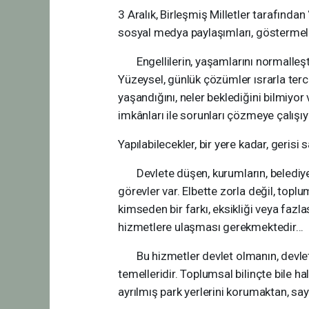
3 Aralık, Birleşmiş Milletler tarafından
sosyal medya paylaşımları, göstermelik
Engellilerin, yaşamlarını normalleştir
Yüzeysel, günlük çözümler ısrarla terci
yaşandığını, neler beklediğini bilmiyor v
imkânları ile sorunları çözmeye çalışıy
Yapılabilecekler, bir yere kadar, gerisi
Devlete düşen, kurumların, belediyele
görevler var. Elbette zorla değil, topl
kimseden bir farkı, eksikliği veya fazl
hizmetlere ulaşması gerekmektedir...
Bu hizmetler devlet olmanın, devlet 
temelleridir. Toplumsal bilinçte bile h
ayrılmış park yerlerini korumaktan, sa