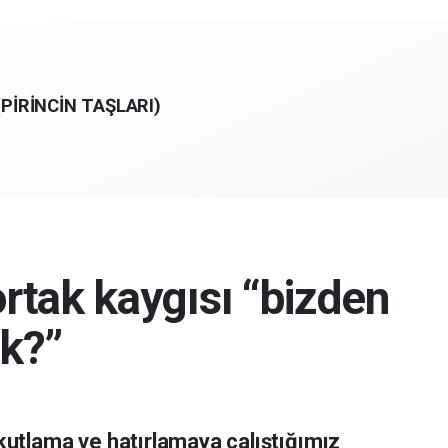
PİRİNCİN TAŞLARI)
rtak kaygısı “bizden
ak?”
utlama ve hatırlamaya çalıştığımız