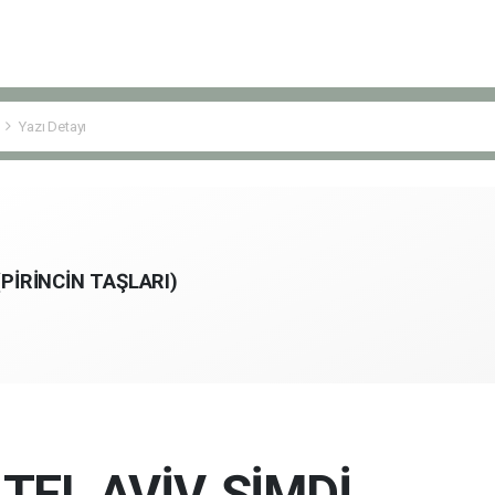
Yazı Detayı
PİRİNCİN TAŞLARI)
EL AVİV, ŞİMDİ