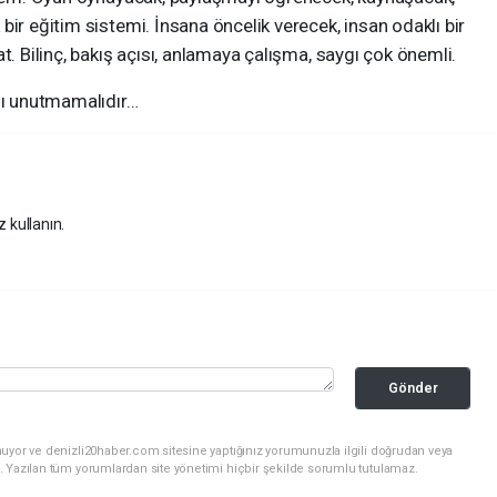
bir eğitim sistemi. İnsana öncelik verecek, insan odaklı bir
t. Bilinç, bakış açısı, anlamaya çalışma, saygı çok önemli.
ını unutmamalıdır…
z kullanın.
Gönder
nuyor ve denizli20haber.com sitesine yaptığınız yorumunuzla ilgili doğrudan veya
. Yazılan tüm yorumlardan site yönetimi hiçbir şekilde sorumlu tutulamaz.