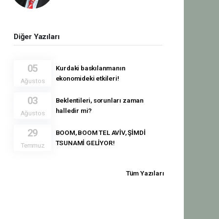
Diğer Yazıları
05
Kurdaki baskılanmanın
ekonomideki etkileri!
Ağustos
03
Beklentileri, sorunları zaman
halledir mi?
Ağustos
29
BOOM, BOOM TEL AVİV, ŞİMDİ
TSUNAMİ GELİYOR!
Temmuz
Tüm Yazıları