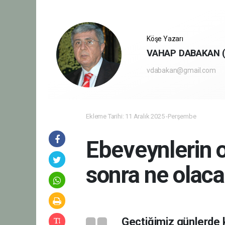
Köşe Yazarı
VAHAP DABAKAN (
vdabakan@gmail.com
Ekleme Tarihi: 11 Aralık 2025 -Perşembe
Ebeveynlerin o
sonra ne olac
Geçtiğimiz günlerde k