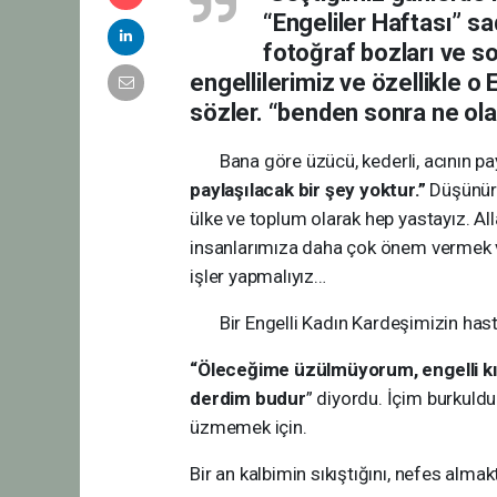
“Engeliler Haftası” sa
fotoğraf bozları ve s
engellilerimiz ve özellikle o 
sözler. “benden sonra ne ol
Bana göre üzücü, kederli, acının pay
paylaşılacak bir şey yoktur.”
Düşünür
ülke ve toplum olarak hep yastayız. A
insanlarımıza daha çok önem vermek ve
işler yapmalıyız…
Bir Engelli Kadın Kardeşimizin hasta
“Öleceğime üzülmüyorum, engelli k
derdim budur
” diyordu. İçim burkuld
üzmemek için.
Bir an kalbimin sıkıştığını, nefes alma