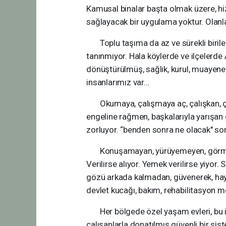
Kamusal binalar başta olmak üzere, hizm
sağlayacak bir uygulama yoktur. Olanl
Toplu taşıma da az ve sürekli biriler
tanınmıyor. Hala köylerde ve ilçelerde 
dönüştürülmüş, sağlık, kurul, muayene s
insanlarımız var…
Okumaya, çalışmaya aç, çalışkan, çaba
engeline rağmen, başkalarıyla yarışan ge
zorluyor. “benden sonra ne olacak" sor
Konuşamayan, yürüyemeyen, görmeyen,
Verilirse alıyor. Yemek verilirse yiyor. 
gözü arkada kalmadan, güvenerek, haya
devlet kucağı, bakım, rehabilitasyon m
Her bölgede özel yaşam evleri, bu işe
çalışanlarla donatılmış güvenli bir s