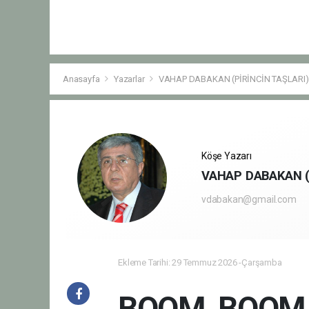
Anasayfa
Yazarlar
VAHAP DABAKAN (PİRİNCİN TAŞLARI)
Köşe Yazarı
VAHAP DABAKAN (
vdabakan@gmail.com
Ekleme Tarihi: 29 Temmuz 2026 -Çarşamba
BOOM, BOOM T