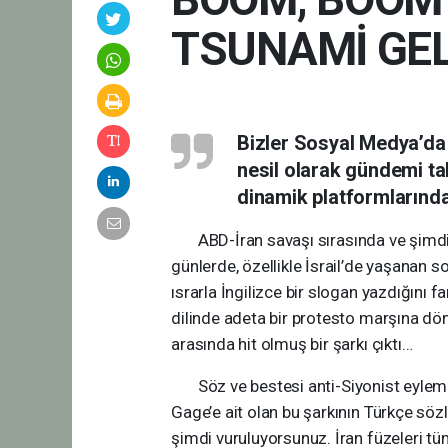
TSUNAMİ GEL
Bizler Sosyal Medya’da
nesil olarak gündemi tak
dinamik platformlarınd
ABD-İran savaşı sırasında ve şimdiler
günlerde, özellikle İsrail’de yaşanan 
ısrarla İngilizce bir slogan yazdığını f
dilinde adeta bir protesto marşına dö
arasında hit olmuş bir şarkı çıktı…
Söz ve bestesi anti-Siyonist eylemler
Gage’e ait olan bu şarkının Türkçe söz
şimdi vuruluyorsunuz. İran füzeleri t