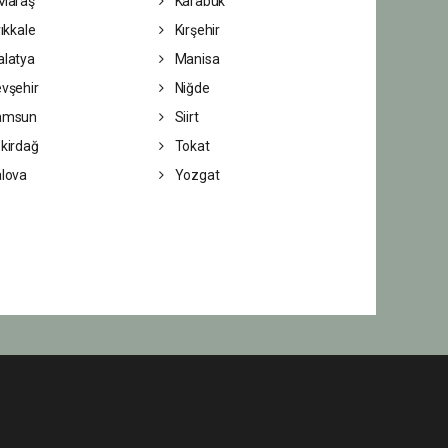
Maraş
Karabük
rıkkale
Kırşehir
latya
Manisa
vşehir
Niğde
amsun
Siirt
kirdağ
Tokat
lova
Yozgat