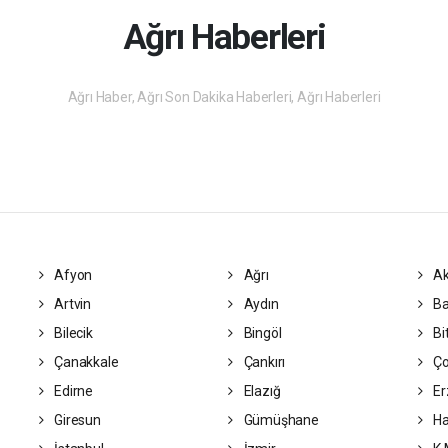
Ağrı Haberleri
Ağrı Haber, Ağrı Son Dakika Haberleri, Ağrı Haberleri
Afyon
Ağrı
Ak
Artvin
Aydın
Ba
Bilecik
Bingöl
Bit
Çanakkale
Çankırı
Ç
Edirne
Elazığ
Er
Giresun
Gümüşhane
Ha