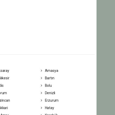
saray
Amasya
lıkesir
Bartın
lis
Bolu
orum
Denizli
zincan
Erzurum
kkari
Hatay