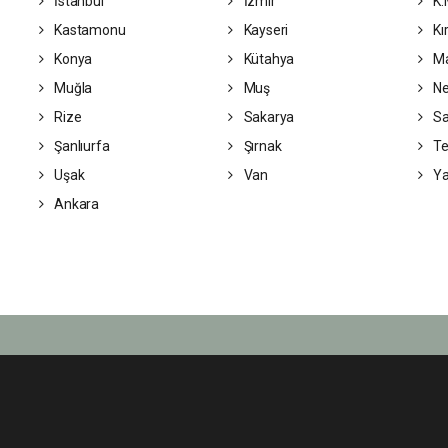
İstanbul
İzmir
K.
Kastamonu
Kayseri
Kı
Konya
Kütahya
Ma
Muğla
Muş
Ne
Rize
Sakarya
S
Şanlıurfa
Şırnak
Te
Uşak
Van
Ya
Ankara