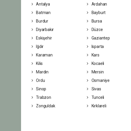
Antalya
Ardahan
Batman
Bayburt
Burdur
Bursa
Diyarbakır
Düzce
Eskişehir
Gaziantep
Iğdır
Isparta
Karaman
Kars
Kilis
Kocaeli
Mardin
Mersin
Ordu
Osmaniye
Sinop
Sivas
Trabzon
Tunceli
Zonguldak
Kırklareli