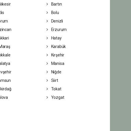
lıkesir
Bartın
lis
Bolu
orum
Denizli
zincan
Erzurum
kkari
Hatay
Maraş
Karabük
rıkkale
Kırşehir
latya
Manisa
vşehir
Niğde
amsun
Siirt
kirdağ
Tokat
lova
Yozgat