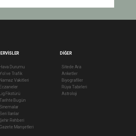
ERVİSLER
DİĞER
Hava Durumu
Sitede Ara
Yol ve Trafik
Anketler
Namaz Vakitleri
Biyografiler
Eczaneler
Rüya Tabirleri
Lig Fikstürü
Astroloji
Tarihte Bugün
Sinemalar
Seri İlanlar
Şehir Rehberi
Gazete Manşetleri