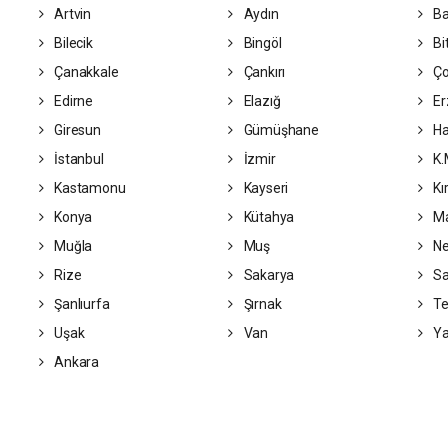
Artvin
Aydın
Ba
Bilecik
Bingöl
Bit
Çanakkale
Çankırı
Ç
Edirne
Elazığ
Er
Giresun
Gümüşhane
Ha
İstanbul
İzmir
K.
Kastamonu
Kayseri
Kı
Konya
Kütahya
Ma
Muğla
Muş
Ne
Rize
Sakarya
S
Şanlıurfa
Şırnak
Te
Uşak
Van
Ya
Ankara