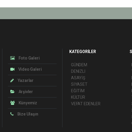
KATEGORİLER
S
Foto Galeri
GÜNDEM
Video Galeri
DENİZLİ
ASAYİŞ
Yazarlar
SİYASET
EĞİTİM
Arşivler
KÜLTÜR
Künyemiz
VEFAT EDENLER
Bize Ulaşın