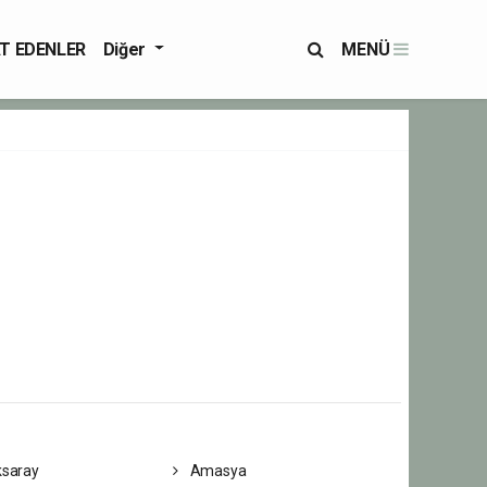
T EDENLER
Diğer
MENÜ
saray
Amasya