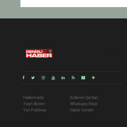
Pro-0.032
Hakkımızda
Kullanım Şartları
Yayın İlkeleri
Whatsapp İhbar
Veri Politikası
Haber Gönder