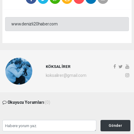
www.denizli20haber.com
KÖKSAL İRER
koksalirer@gmail.com
Okuyucu Yorumları
(0)
Gönder