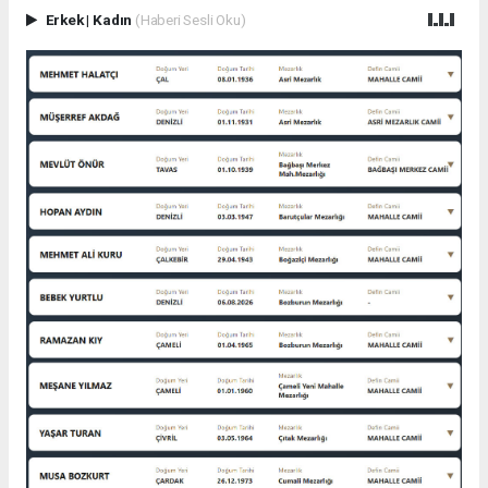
Erkek
|
Kadın
(Haberi Sesli Oku)