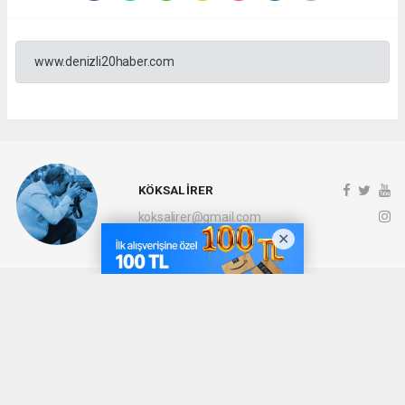
www.denizli20haber.com
KÖKSAL İRER
koksalirer@gmail.com
Okuyucu Yorumları
(0)
Gönder