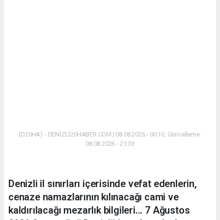
(D20HA) - DENİZLİ20HABER.COM | 08.08.2026 - 00:10, Güncelleme:
08.08.2026 - 21:33
Denizli il sınırları içerisinde vefat edenlerin,
cenaze namazlarının kılınacağı cami ve
kaldırılacağı mezarlık bilgileri... 7 Ağustos