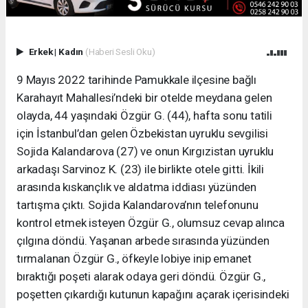
Erkek
|
Kadın
(Haberi Sesli Oku)
9 Mayıs 2022 tarihinde Pamukkale ilçesine bağlı
Karahayıt Mahallesi’ndeki bir otelde meydana gelen
olayda, 44 yaşındaki Özgür G. (44), hafta sonu tatili
için İstanbul’dan gelen Özbekistan uyruklu sevgilisi
Sojida Kalandarova (27) ve onun Kırgızistan uyruklu
arkadaşı Sarvinoz K. (23) ile birlikte otele gitti. İkili
arasında kıskançlık ve aldatma iddiası yüzünden
tartışma çıktı. Sojida Kalandarova’nın telefonunu
kontrol etmek isteyen Özgür G., olumsuz cevap alınca
çılgına döndü. Yaşanan arbede sırasında yüzünden
tırmalanan Özgür G., öfkeyle lobiye inip emanet
bıraktığı poşeti alarak odaya geri döndü. Özgür G.,
poşetten çıkardığı kutunun kapağını açarak içerisindeki