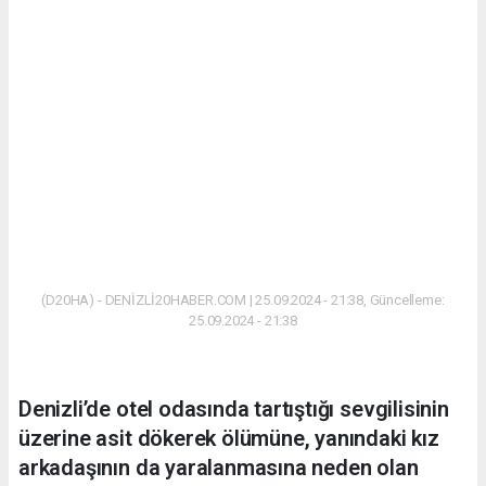
(D20HA) - DENİZLİ20HABER.COM | 25.09.2024 - 21:38, Güncelleme:
25.09.2024 - 21:38
Denizli’de otel odasında tartıştığı sevgilisinin
üzerine asit dökerek ölümüne, yanındaki kız
arkadaşının da yaralanmasına neden olan