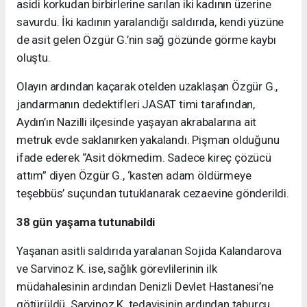
asidi korkudan birbirlerine sarılan iki kadının üzerine
savurdu. İki kadının yaralandığı saldırıda, kendi yüzüne
de asit gelen Özgür G.’nin sağ gözünde görme kaybı
oluştu.
Olayın ardından kaçarak otelden uzaklaşan Özgür G.,
jandarmanın dedektifleri JASAT timi tarafından,
Aydın’ın Nazilli ilçesinde yaşayan akrabalarına ait
metruk evde saklanırken yakalandı. Pişman olduğunu
ifade ederek “Asit dökmedim. Sadece kireç çözücü
attım” diyen Özgür G., ‘kasten adam öldürmeye
teşebbüs’ suçundan tutuklanarak cezaevine gönderildi.
38 gün yaşama tutunabildi
Yaşanan asitli saldırıda yaralanan Sojida Kalandarova
ve Sarvinoz K. ise, sağlık görevlilerinin ilk
müdahalesinin ardından Denizli Devlet Hastanesi’ne
götürüldü. Sarvinoz K. tedavisinin ardından taburcu