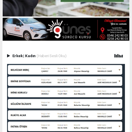
Erkek
|
Kadın
(Haberi Sesli Oku)