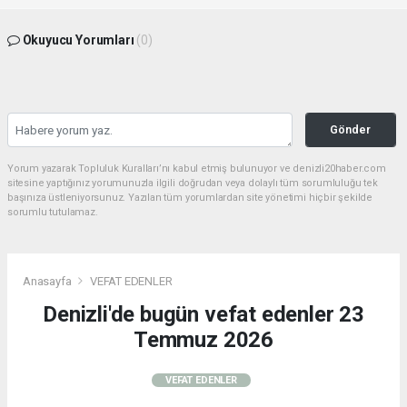
Okuyucu Yorumları
(0)
Gönder
Yorum yazarak Topluluk Kuralları’nı kabul etmiş bulunuyor ve denizli20haber.com
sitesine yaptığınız yorumunuzla ilgili doğrudan veya dolaylı tüm sorumluluğu tek
başınıza üstleniyorsunuz. Yazılan tüm yorumlardan site yönetimi hiçbir şekilde
sorumlu tutulamaz.
Anasayfa
VEFAT EDENLER
Denizli'de bugün vefat edenler 23
Temmuz 2026
VEFAT EDENLER