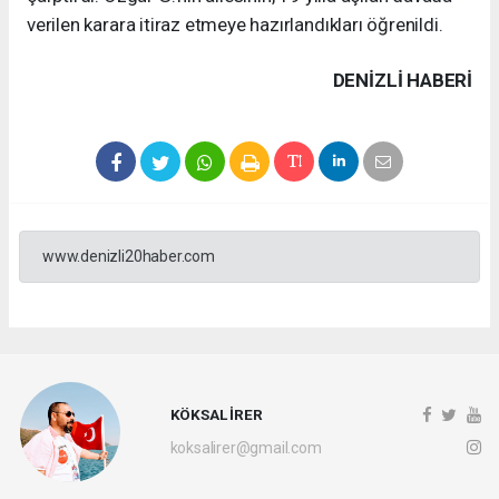
verilen karara itiraz etmeye hazırlandıkları öğrenildi.
DENIZLI HABERİ
www.denizli20haber.com
KÖKSAL İRER
koksalirer@gmail.com