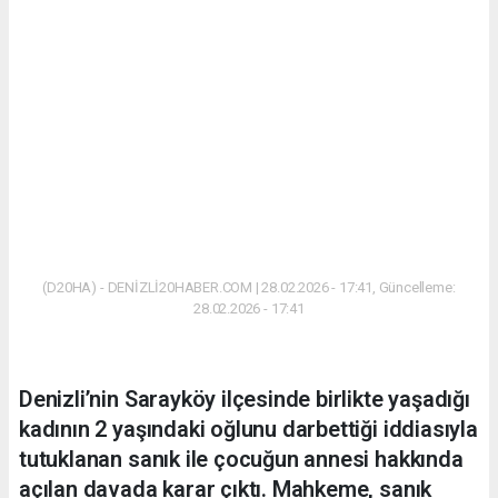
(D20HA) - DENİZLİ20HABER.COM | 28.02.2026 - 17:41, Güncelleme:
28.02.2026 - 17:41
Denizli’nin Sarayköy ilçesinde birlikte yaşadığı
kadının 2 yaşındaki oğlunu darbettiği iddiasıyla
tutuklanan sanık ile çocuğun annesi hakkında
açılan davada karar çıktı. Mahkeme, sanık