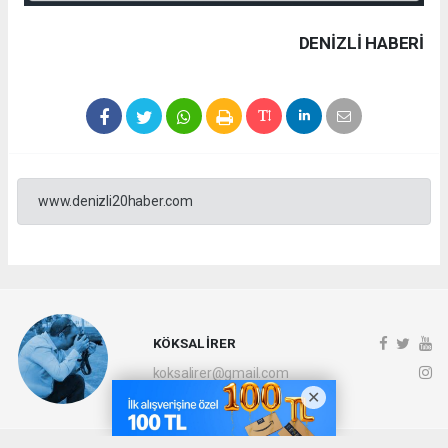
DENIZLI HABERİ
www.denizli20haber.com
KÖKSAL İRER
koksalirer@gmail.com