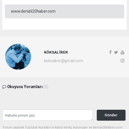
www.denizli20haber.com
KÖKSAL İRER
koksalirer@gmail.com
Okuyucu Yorumları
(0)
Gönder
Yorum yazarak Topluluk Kuralları’nı kabul etmiş bulunuyor ve denizli20haber.com