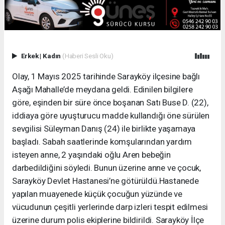
Erkek
|
Kadın
(Haberi Sesli Oku)
Olay, 1 Mayıs 2025 tarihinde Sarayköy ilçesine bağlı
Aşağı Mahalle’de meydana geldi. Edinilen bilgilere
göre, eşinden bir süre önce boşanan Satı Buse D. (22),
iddiaya göre uyuşturucu madde kullandığı öne sürülen
sevgilisi Süleyman Danış (24) ile birlikte yaşamaya
başladı. Sabah saatlerinde komşularından yardım
isteyen anne, 2 yaşındaki oğlu Aren bebeğin
darbedildiğini söyledi. Bunun üzerine anne ve çocuk,
Sarayköy Devlet Hastanesi’ne götürüldü.Hastanede
yapılan muayenede küçük çocuğun yüzünde ve
vücudunun çeşitli yerlerinde darp izleri tespit edilmesi
üzerine durum polis ekiplerine bildirildi. Sarayköy İlçe