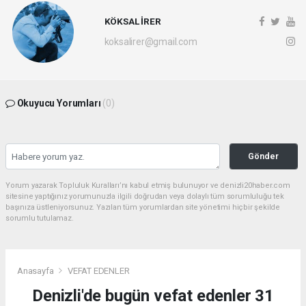
KÖKSAL İRER
koksalirer@gmail.com
Okuyucu Yorumları
(0)
Gönder
Yorum yazarak Topluluk Kuralları’nı kabul etmiş bulunuyor ve denizli20haber.com
sitesine yaptığınız yorumunuzla ilgili doğrudan veya dolaylı tüm sorumluluğu tek
başınıza üstleniyorsunuz. Yazılan tüm yorumlardan site yönetimi hiçbir şekilde
sorumlu tutulamaz.
Anasayfa
VEFAT EDENLER
Denizli'de bugün vefat edenler 31