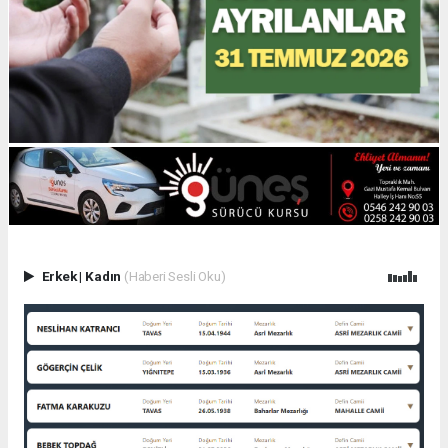
Erkek
|
Kadın
(Haberi Sesli Oku)