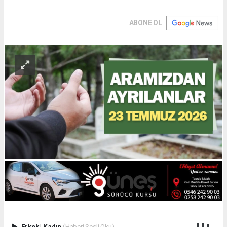
ABONE OL
Erkek
|
Kadın
(Haberi Sesli Oku)