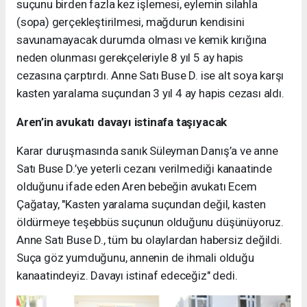
suçunu birden fazla kez işlemesi, eylemin silahla
(sopa) gerçekleştirilmesi, mağdurun kendisini
savunamayacak durumda olması ve kemik kırığına
neden olunması gerekçeleriyle 8 yıl 5 ay hapis
cezasına çarptırdı. Anne Satı Buse D. ise alt soya karşı
kasten yaralama suçundan 3 yıl 4 ay hapis cezası aldı.
Aren’in avukatı davayı istinafa taşıyacak
Karar duruşmasında sanık Süleyman Danış’a ve anne
Satı Buse D.’ye yeterli cezanı verilmediği kanaatinde
olduğunu ifade eden Aren bebeğin avukatı Ecem
Çağatay, "Kasten yaralama suçundan değil, kasten
öldürmeye teşebbüs suçunun olduğunu düşünüyoruz.
Anne Satı Buse D., tüm bu olaylardan habersiz değildi.
Suça göz yumduğunu, annenin de ihmali olduğu
kanaatindeyiz. Davayı istinaf edeceğiz" dedi.