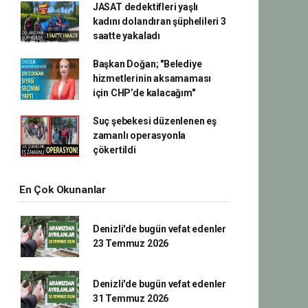
JASAT dedektifleri yaşlı
kadını dolandıran şüphelileri 3
saatte yakaladı
Başkan Doğan; "Belediye
hizmetlerinin aksamaması
için CHP’de kalacağım"
Suç şebekesi düzenlenen eş
zamanlı operasyonla
çökertildi
En Çok Okunanlar
Denizli'de bugün vefat edenler
23 Temmuz 2026
Denizli'de bugün vefat edenler
31 Temmuz 2026