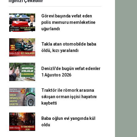
İlginizi Çekebilir
Görevi başında vefat eden
polis memuru memleketine
uğurlandı
Takla atan otomobilde baba
öldü, kızı yaralandı
Denizli'de bugün vefat edenler
1 Ağustos 2026
Traktör ile römork arasına
sıkışan orman işçisi hayatını
kaybetti
Baba oğlun evi yangında kül
oldu