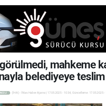
 görülmedi, mahkeme ka
nayla belediyeye teslim 
(İHA) - İhlas Haber Ajansı | 17.05.2025 - 10:34, Güncelleme: 17.05.2025 -
NİZLİ