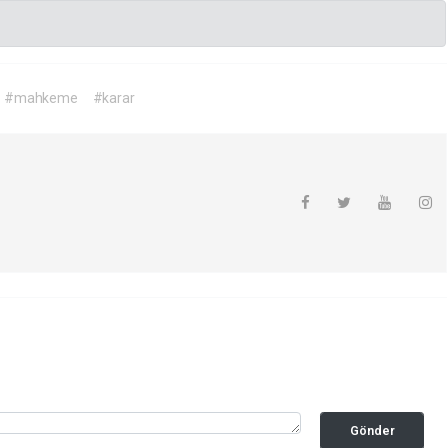
#mahkeme
#karar
Gönder