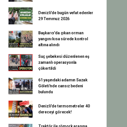
Denizli'de bugün vefat edenler
29 Temmuz 2026
Başkarcı'da çıkan orman
yangını kısa sürede kontrol
altına alındı
Suç şebekesi düzenlenen eş
zamanlı operasyonla
çökertildi
61 yaşındaki adamın Sazak
Göleti'nde cansız bedeni
bulundu
Denizli'de termometreler 40
dereceyi görecek!
Traktör ile römork arasına