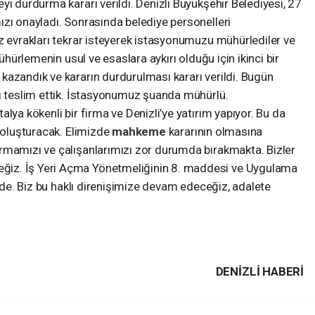
yi durdurma kararı verildi. Denizli Büyükşehir Belediyesi, 27
ızı onayladı. Sonrasında belediye personelleri
z evrakları tekrar isteyerek istasyonumuzu mühürlediler ve
Mühürlemenin usul ve esaslara aykırı olduğu için ikinci bir
kazandık ve kararın durdurulması kararı verildi. Bugün
zı teslim ettik. İstasyonumuz şuanda mühürlü.
lya kökenli bir firma ve Denizli’ye yatırım yapıyor. Bu da
m oluşturacak. Elimizde
mahkeme
kararının olmasına
rmamızı ve çalışanlarımızı zor durumda bırakmakta. Bizler
iz. İş Yeri Açma Yönetmeliğinin 8. maddesi ve Uygulama
izde. Biz bu haklı direnişimize devam edeceğiz, adalete
DENIZLI HABERİ