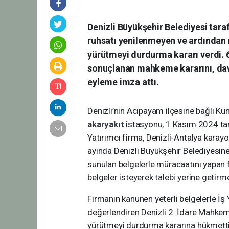
Denizli Büyükşehir Belediyesi taraf
ruhsatı yenilenmeyen ve ardından 
yürütmeyi durdurma kararı verdi. 
sonuçlanan mahkeme kararını, davu
eyleme imza attı.
Denizli’nin Acıpayam ilçesine bağlı Ku
akaryakıt
istasyonu, 1 Kasım 2024 tari
Yatırımcı firma, Denizli-Antalya karay
ayında Denizli Büyükşehir Belediyesine
sunulan belgelerle müracaatını yapan 
belgeler isteyerek talebi yerine getir
Firmanın kanunen yeterli belgelerle İ
değerlendiren Denizli 2. İdare Mahke
yürütmeyi durdurma kararına hükmetti