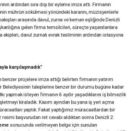
ının ardından sıra dışı bir eyleme imza attı. Firmanın
in mührün sökülmesi yönündeki kararını, müzisyenlerle
ı bakışları arasında davul, zurna ve keman eşliğinde Denizli
kanlığına gelen firma temsilcileri, süreçte yaşanılanlara
ıta ekipleri, davul zurnalı evrak tesliminin ardından istasyona
mayla karşılaşmadık"
e benzer projelere imza attığı belirten firmanın yatırım
r Belediyesinin taleplerine benzer bir durumu bugüne kadar
tkı yapmak isteyen firmanın 6 aydır yaşadıklarını iş bilmezlik
işletmeyi kiraladık. Kasım ayından bu yana iş yeri açma
racaatları yaptık. Fakat yaptığımız müracaatlardan bir
 resmi başvurudan ret cevabı aldıktan sonra Denizli 2.
eme
sonucunda verilmeyen belge için sunulan