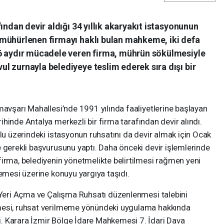
ından devir aldığı 34 yıllık akaryakıt istasyonunun
mühürlenen firmayı haklı bulan mahkeme, iki defa
6 aydır mücadele veren firma, mührün sökülmesiyle
l zurnayla belediyeye teslim ederek sıra dışı bir
mavşarı Mahallesi’nde 1991 yılında faaliyetlerine başlayan
hinde Antalya merkezli bir firma tarafından devir alındı.
olu üzerindeki istasyonun ruhsatını da devir almak için Ocak
 gerekli başvurusunu yaptı. Daha önceki devir işlemlerinde
firma, belediyenin yönetmelikte belirtilmesi rağmen yeni
memesi üzerine konuyu yargıya taşıdı.
ş Yeri Açma ve Çalışma Ruhsatı düzenlenmesi talebini
mesi, ruhsat verilmeme yönündeki uygulama hakkında
. Karara İzmir Bölge İdare Mahkemesi 7. İdari Dava