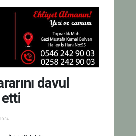
rarını davul
etti
 10:34