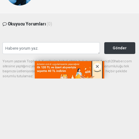
Okuyucu Yorumları
(0)
Gönder
Yorum yazarak Topluluk Kuralları’nı kabul etmiş bulunuyor ve denizli20haber.com
sitesine yaptığınız yorumunuzla ilgili doğrudan veya dolaylı tüm sorumluluğu tek
başınıza üstleniyorsunuz. Yazılan tüm yorumlardan site yönetimi hiçbir şekilde
sorumlu tutulamaz.
haber paketi
haber scripti
haber yazılımı
Tüm hakları saklı tutulmaktadır.Copyright 2026©
Haber Yazılımı:
Web Aksiyon ®