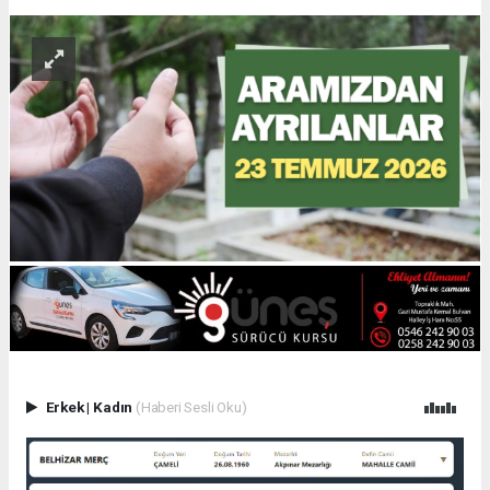
Erkek
|
Kadın
(Haberi Sesli Oku)