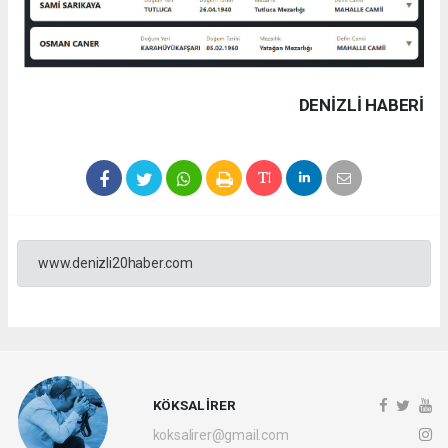
DENIZLI HABERİ
www.denizli20haber.com
KÖKSAL İRER
koksalirer@gmail.com