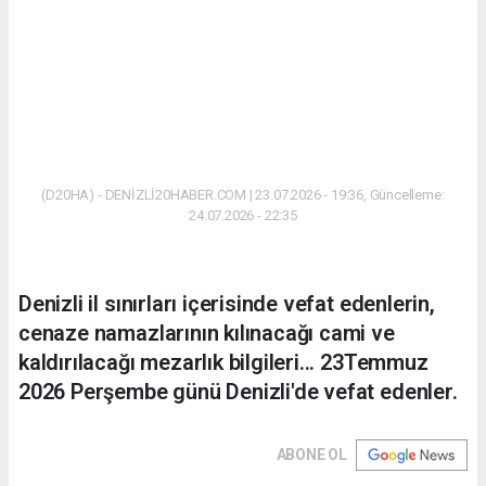
(D20HA) - DENİZLİ20HABER.COM | 23.07.2026 - 19:36, Güncelleme:
24.07.2026 - 22:35
Denizli il sınırları içerisinde vefat edenlerin,
cenaze namazlarının kılınacağı cami ve
kaldırılacağı mezarlık bilgileri... 23Temmuz
2026 Perşembe günü Denizli'de vefat edenler.
ABONE OL