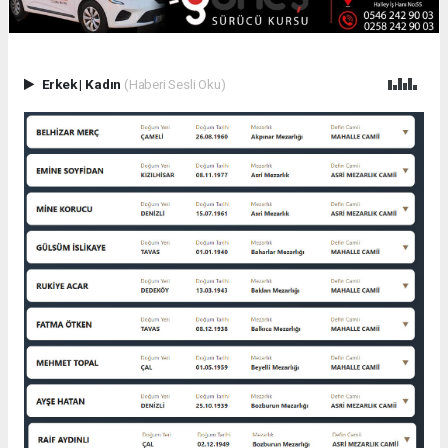
Erkek
|
Kadın
(Haberi Sesli Oku)