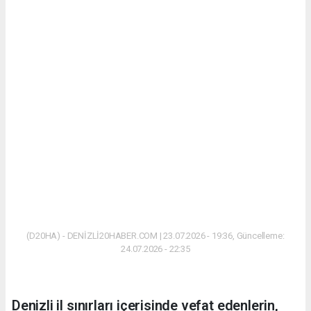
(D20HA) - DENİZLİ20HABER.COM | 23.07.2026 - 19:36, Güncelleme:
24.07.2026 - 22:35
Denizli il sınırları içerisinde vefat edenlerin,