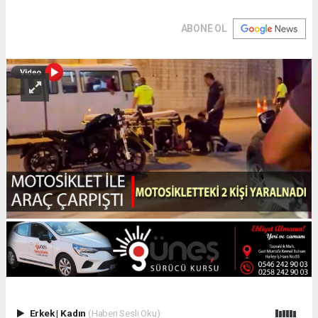
ABONE OL
Erkek
|
Kadın
(Haberi Sesli Oku)