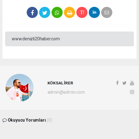
www.denizli20haber.com
KÖKSAL İRER
admin@admin.com
Okuyucu Yorumları
(0)