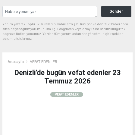
Gönder
Yorum yazarak Topluluk Kuralları’nı kabul etmiş bulunuyor ve denizli20haber.com
sitesine yaptığınız yorumunuzla ilgili doğrudan veya dolaylı tüm sorumluluğu tek
başınıza üstleniyorsunuz. Yazılan tüm yorumlardan site yönetimi hiçbir şekilde
sorumlu tutulamaz.
Anasayfa
VEFAT EDENLER
Denizli'de bugün vefat edenler 23
Temmuz 2026
VEFAT EDENLER