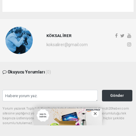
KÖKSAL İRER
koksalirer@gmail.com
Okuyucu Yorumları
(0)
Gönder
Yorum yazarak Topluluk Kuralları’nı kabul etmiş bulunuyor ve denizli20haber.com
sitesine yaptığınız yorumunuzla ilgili doğrudan veya dolaylı tüm sorumluluğu tek
başınıza üstleniyorsunuz. Yazılan tüm yorumlardan site yönetimi hiçbir şekilde
sorumlu tutulamaz.