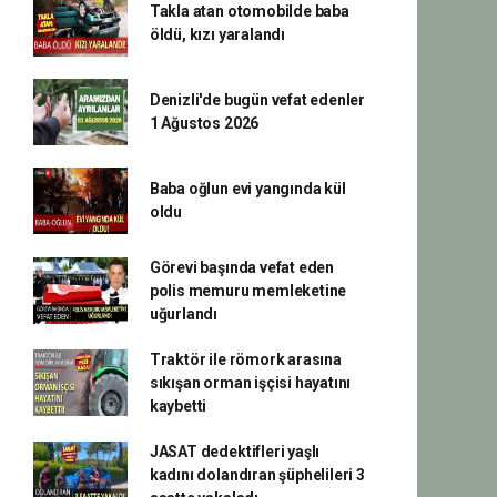
Takla atan otomobilde baba
öldü, kızı yaralandı
Denizli'de bugün vefat edenler
1 Ağustos 2026
Baba oğlun evi yangında kül
oldu
Görevi başında vefat eden
polis memuru memleketine
uğurlandı
Traktör ile römork arasına
sıkışan orman işçisi hayatını
kaybetti
JASAT dedektifleri yaşlı
kadını dolandıran şüphelileri 3