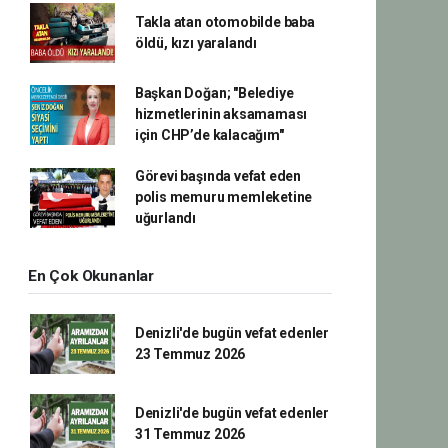
Takla atan otomobilde baba
öldü, kızı yaralandı
Başkan Doğan; "Belediye
hizmetlerinin aksamaması
için CHP’de kalacağım"
Görevi başında vefat eden
polis memuru memleketine
uğurlandı
En Çok Okunanlar
Denizli'de bugün vefat edenler
23 Temmuz 2026
Denizli'de bugün vefat edenler
31 Temmuz 2026