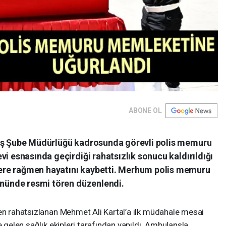
ABONE OL
yiş Şube Müdürlüğü kadrosunda görevli polis memuru
vi esnasında geçirdiği rahatsızlık sonucu kaldırıldığı
ere rağmen hayatını kaybetti. Merhum polis memuru
 önünde resmi tören düzenlendi.
den rahatsızlanan Mehmet Ali Kartal’a ilk müdahale mesai
e gelen sağlık ekipleri tarafından yapıldı. Ambulansla