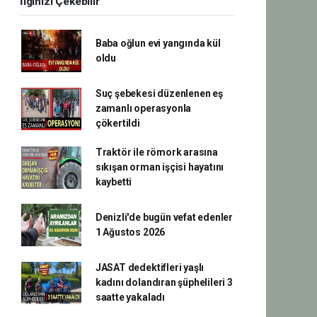
İlginizi Çekebilir
Baba oğlun evi yangında kül
oldu
Suç şebekesi düzenlenen eş
zamanlı operasyonla
çökertildi
Traktör ile römork arasına
sıkışan orman işçisi hayatını
kaybetti
Denizli'de bugün vefat edenler
1 Ağustos 2026
JASAT dedektifleri yaşlı
kadını dolandıran şüphelileri 3
saatte yakaladı