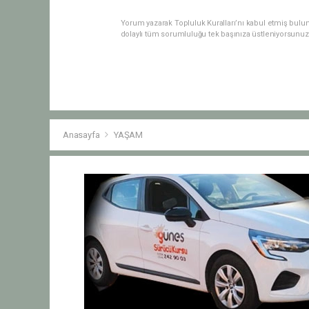
Yorum yazarak Topluluk Kuralları’nı kabul etmiş bulu
dolaylı tüm sorumluluğu tek başınıza üstleniyorsunuz
Anasayfa
YAŞAM