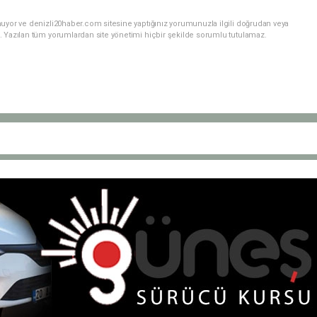
nuyor ve denizli20haber.com sitesine yaptığınız yorumunuzla ilgili doğrudan veya
. Yazılan tüm yorumlardan site yönetimi hiçbir şekilde sorumlu tutulamaz.