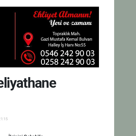
eliyathane
21:15