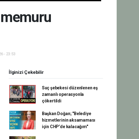
is memuru
6 - 23:53
İlginizi Çekebilir
Suç şebekesi düzenlenen eş
zamanlı operasyonla
çökertildi
Başkan Doğan; "Belediye
hizmetlerinin aksamaması
için CHP’de kalacağım"