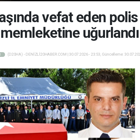
aşında vefat eden pol
memleketine uğurlandı
(D20HA) - DENİZLİ20HABER.COM | 30.07.2026 - 23:53, Güncelleme: 30.07.202
M