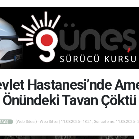
evlet Hastanesi’nde Am
Önündeki Tavan Çöktü
(Web Sitesi) - Web Sitesi | 11.08.2025 - 13:21, Güncelleme: 11.08.2025 - 
SAYİŞ