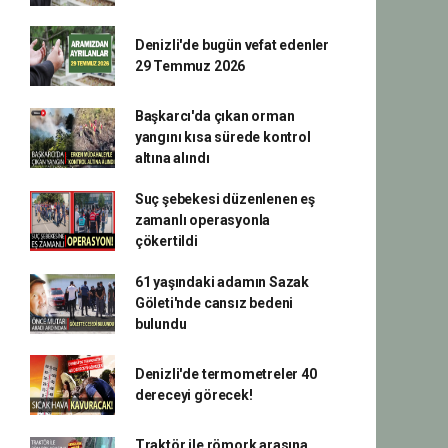
Denizli'de bugün vefat edenler
29 Temmuz 2026
Başkarcı'da çıkan orman
yangını kısa sürede kontrol
altına alındı
Suç şebekesi düzenlenen eş
zamanlı operasyonla
çökertildi
61 yaşındaki adamın Sazak
Göleti'nde cansız bedeni
bulundu
Denizli'de termometreler 40
dereceyi görecek!
Traktör ile römork arasına