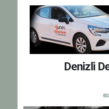
Denizli D
A