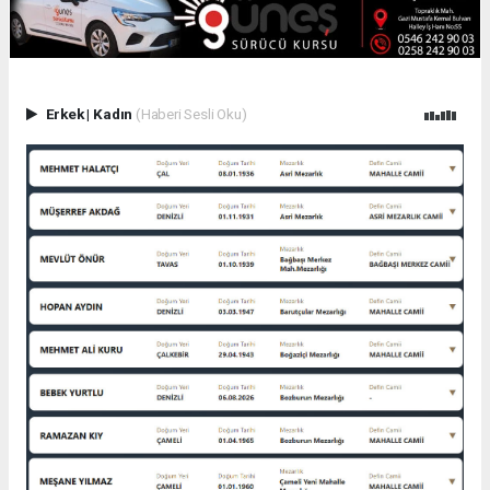
Erkek
|
Kadın
(Haberi Sesli Oku)