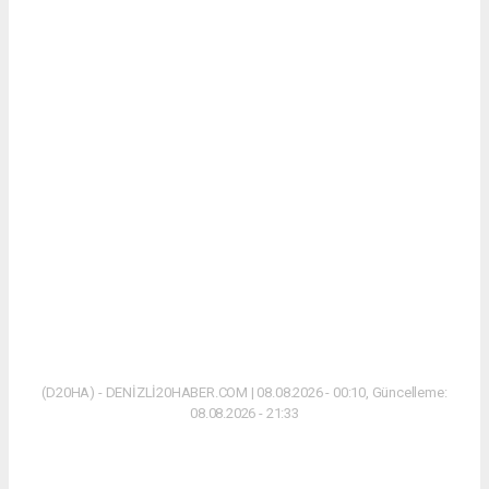
(D20HA) - DENİZLİ20HABER.COM | 08.08.2026 - 00:10, Güncelleme:
08.08.2026 - 21:33