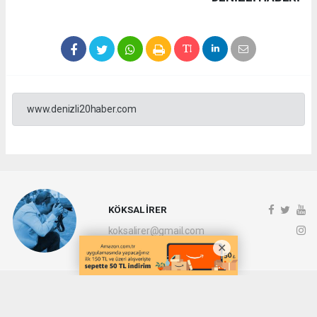
www.denizli20haber.com
KÖKSAL İRER
koksalirer@gmail.com
Okuyucu Yorumları
(0)