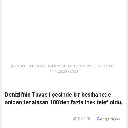
(D20HA) - DENİZLİ20HABER.COM | 11.10.2024 - 20:21, Güncelleme:
11.10.2024 - 20:21
Denizli’nin Tavas ilçesinde bir besihanede
aniden fenalaşan 100’den fazla inek telef oldu.
ABONE OL