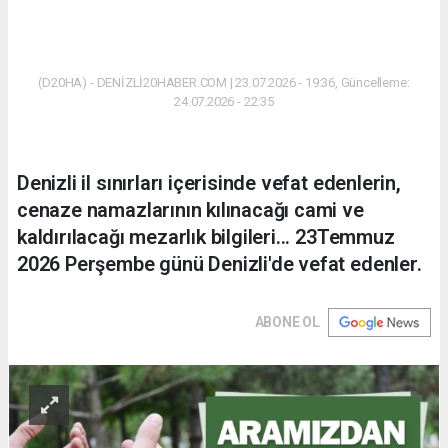
(D20HA) - DENİZLİ20HABER.COM | 23.07.2026 - 19:36, Güncelleme:
24.07.2026 - 22:35
Denizli il sınırları içerisinde vefat edenlerin,
cenaze namazlarının kılınacağı cami ve
kaldırılacağı mezarlık bilgileri... 23Temmuz
2026 Perşembe günü Denizli'de vefat edenler.
ABONE OL