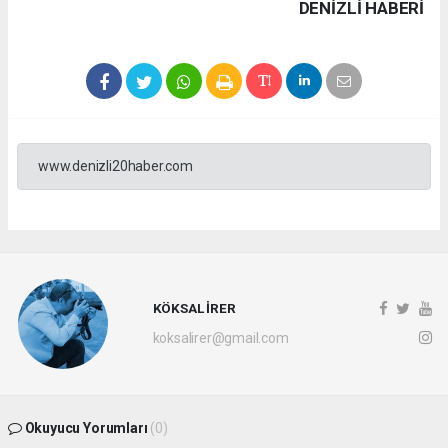
DENIZLI HABERİ
www.denizli20haber.com
KÖKSAL İRER
koksalirer@gmail.com
Okuyucu Yorumları
(0)