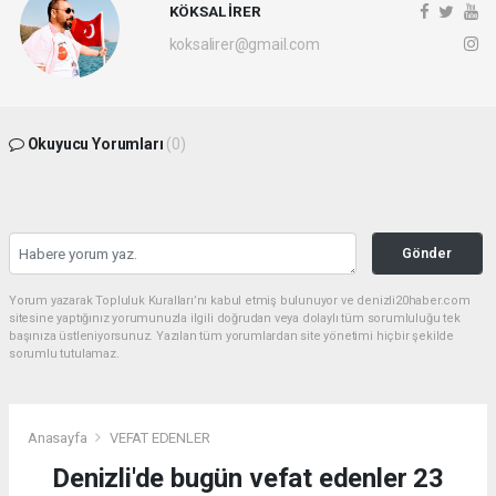
KÖKSAL İRER
koksalirer@gmail.com
Okuyucu Yorumları
(0)
Gönder
Yorum yazarak Topluluk Kuralları’nı kabul etmiş bulunuyor ve denizli20haber.com
sitesine yaptığınız yorumunuzla ilgili doğrudan veya dolaylı tüm sorumluluğu tek
başınıza üstleniyorsunuz. Yazılan tüm yorumlardan site yönetimi hiçbir şekilde
sorumlu tutulamaz.
Anasayfa
VEFAT EDENLER
Denizli'de bugün vefat edenler 23