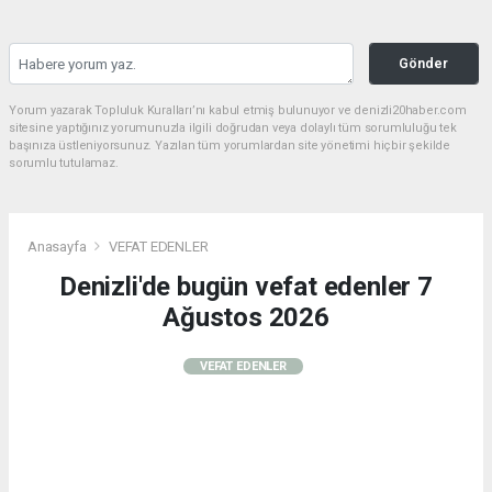
Gönder
Yorum yazarak Topluluk Kuralları’nı kabul etmiş bulunuyor ve denizli20haber.com
sitesine yaptığınız yorumunuzla ilgili doğrudan veya dolaylı tüm sorumluluğu tek
başınıza üstleniyorsunuz. Yazılan tüm yorumlardan site yönetimi hiçbir şekilde
sorumlu tutulamaz.
Anasayfa
VEFAT EDENLER
Denizli'de bugün vefat edenler 7
Ağustos 2026
VEFAT EDENLER