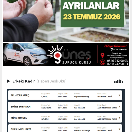
Erkek
|
Kadın
(Haberi Sesli Oku)