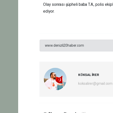
Olay sonrası şüpheli baba T.A., polis ekipl
ediyor.
www.denizli20haber.com
KÖKSAL İRER
koksalirer@gmail.com