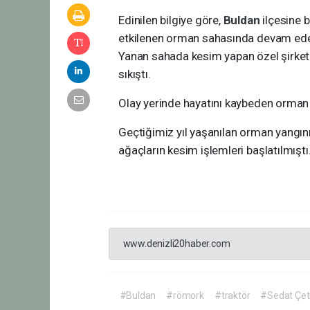
Edinilen bilgiye göre,
Buldan
ilçesine 
etkilenen orman sahasında devam eden
Yanan sahada kesim yapan özel şirket 
sıkıştı.
Olay yerinde hayatını kaybeden orman i
Geçtiğimiz yıl yaşanılan orman yangı
ağaçların kesim işlemleri başlatılmıştı
www.denizli20haber.com
#Buldan
#römork
#traktör
#Sedat Çet