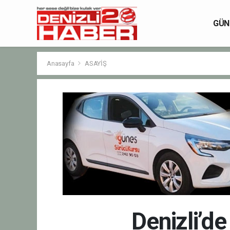
GÜN
Anasayfa
ASAYİŞ
Denizli’d