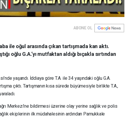
ABONE OL
aba ile oğul arasında çıkan tartışmada kan aktı.
ıştığı oğlu G.A.’yı mutfaktan aldığı bıçakla sırtından
’nde yaşandı. İddiaya göre T.A. ile 34 yaşındaki oğlu G.A.
tışma çıktı. Tartışmanın kısa sürede büyümesiyle birlikte T.A.,
yaraladı.
rı Merkezi’ne bildirmesi üzerine olay yerine sağlık ve polis
 sağlık ekiplerinin ilk müdahalesinin ardından Pamukkale