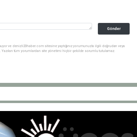
Gönder
nuyor ve denizli20haber.com sitesine yaptığınız yorumunuzla ilgili doğrudan veya
. Yazılan tüm yorumlardan site yönetimi hiçbir şekilde sorumlu tutulamaz.