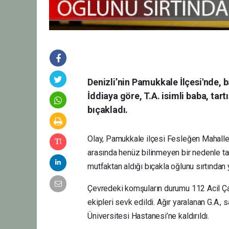
Denizli’nin Pamukkale İlçesi'nde, b
İddiaya göre, T.A. isimli baba, tart
bıçakladı.
Olay, Pamukkale ilçesi Fesleğen Mahallesi
arasında henüz bilinmeyen bir nedenle tar
mutfaktan aldığı bıçakla oğlunu sırtından 
Çevredeki komşuların durumu 112 Acil Çağ
ekipleri sevk edildi. Ağır yaralanan G.A.,
Üniversitesi Hastanesi’ne kaldırıldı.