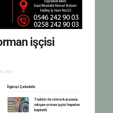
orman işçisi
6 - 21:31
İlginizi Çekebilir
Traktör ile römork arasına
sıkışan orman işçisi hayatını
kaybetti