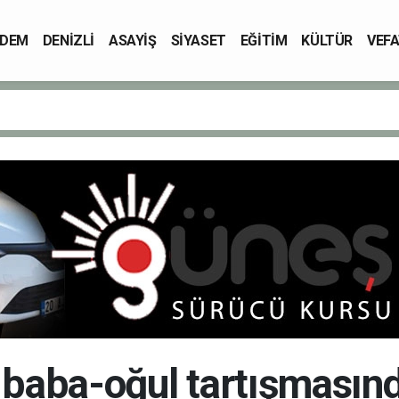
DEM
DENİZLİ
ASAYİŞ
SİYASET
EĞİTİM
KÜLTÜR
VEFA
e baba-oğul tartışmasınd