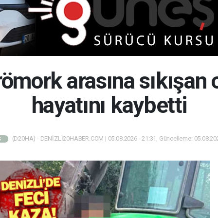
 römork arasına sıkışan 
hayatını kaybetti
(D20HA) - DENİZLİ20HABER.COM | 05.08.2026 - 21:31, Güncelleme: 05.08.202
Ş