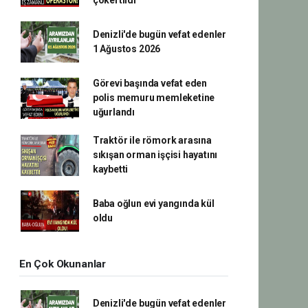
çökertildi
Denizli'de bugün vefat edenler
1 Ağustos 2026
Görevi başında vefat eden
polis memuru memleketine
uğurlandı
Traktör ile römork arasına
sıkışan orman işçisi hayatını
kaybetti
Baba oğlun evi yangında kül
oldu
En Çok Okunanlar
Denizli'de bugün vefat edenler