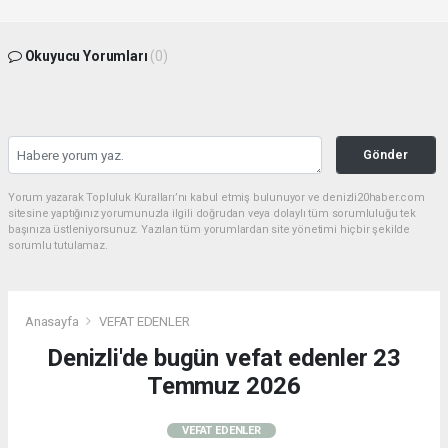
Okuyucu Yorumları
(0)
Gönder
Yorum yazarak Topluluk Kuralları’nı kabul etmiş bulunuyor ve denizli20haber.com
sitesine yaptığınız yorumunuzla ilgili doğrudan veya dolaylı tüm sorumluluğu tek
başınıza üstleniyorsunuz. Yazılan tüm yorumlardan site yönetimi hiçbir şekilde
sorumlu tutulamaz.
Anasayfa
VEFAT EDENLER
Denizli'de bugün vefat edenler 23
Temmuz 2026
VEFAT EDENLER