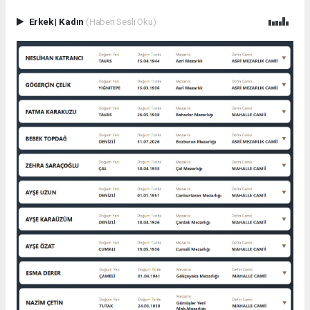
Erkek
|
Kadın
(Haberi Sesli Oku)