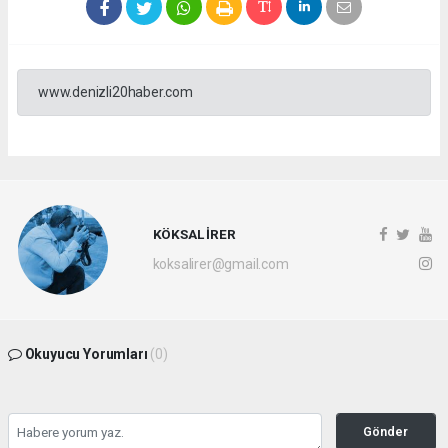
www.denizli20haber.com
KÖKSAL İRER
koksalirer@gmail.com
Okuyucu Yorumları
(0)
Gönder