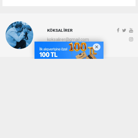
KÖKSAL İRER
koksalirer@gmail.com
Okuyucu Yorumları
(0)
Gönder
Yorum yazarak Topluluk Kuralları’nı kabul etmiş bulunuyor ve denizli20haber.com
sitesine yaptığınız yorumunuzla ilgili doğrudan veya dolaylı tüm sorumluluğu tek
başınıza üstleniyorsunuz. Yazılan tüm yorumlardan site yönetimi hiçbir şekilde
sorumlu tutulamaz.