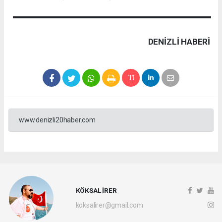
DENIZLI HABERİ
www.denizli20haber.com
KÖKSAL İRER
koksalirer@gmail.com