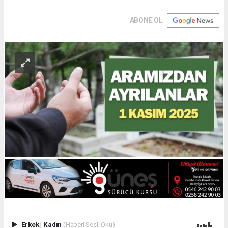
ABONE OL
Erkek
|
Kadın
(Haberi Sesli Oku)