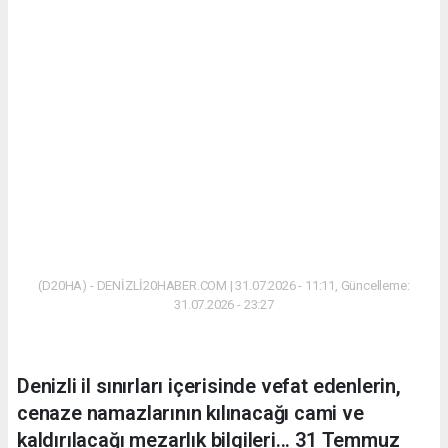
(D20HA) - DENİZLİ20HABER.COM | 31.07.2026 - 11:11, Güncelleme:
31.07.2026 - 23:27
Denizli il sınırları içerisinde vefat edenlerin,
cenaze namazlarının kılınacağı cami ve
kaldırılacağı mezarlık bilgileri... 31 Temmuz