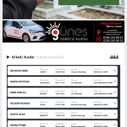
Erkek
|
Kadın
(Haberi Sesli Oku)