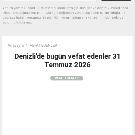
Yorum yazarak Topluluk Kuralları’nı kabul etmiş bulunuyor ve denizli20haber.com
sitesine yaptığınız yorumunuzla ilgili doğrudan veya dolaylı tüm sorumluluğu tek
başınıza üstleniyorsunuz. Yazılan tüm yorumlardan site yönetimi hiçbir şekilde
sorumlu tutulamaz.
Anasayfa
VEFAT EDENLER
Denizli'de bugün vefat edenler 31
Temmuz 2026
VEFAT EDENLER