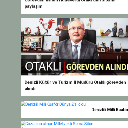
Görevden alınan Hüdaverdi Otaklı’dan sitemli
paylaşım
Denizli Kültür ve Turizm İl Müdürü Otaklı görevden
alındı
Denizlili Milli Kuafö