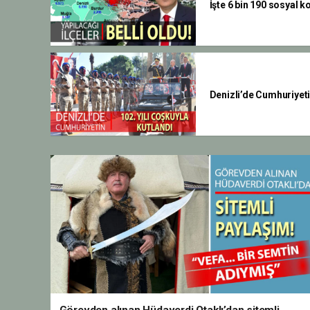
İşte 6 bin 190 sosyal k
Denizli’de Cumhuriyetin