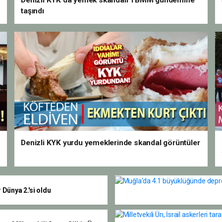
Denizli KYK'da yemek skandalı TBMM gündemine
taşındı
Denizli KYK yurdu yemeklerinde skandal görüntüler
r Dünya 2.'si oldu