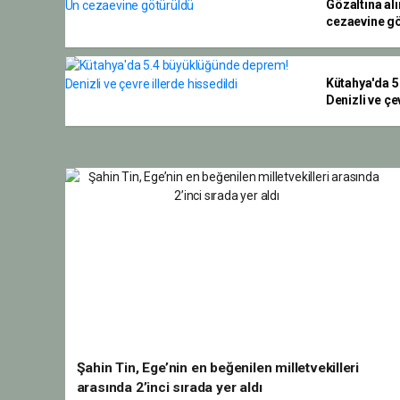
Gözaltına alı
cezaevine g
Kütahya'da 
Denizli ve çe
Şahin Tin, Ege’nin en beğenilen milletvekilleri
arasında 2’inci sırada yer aldı