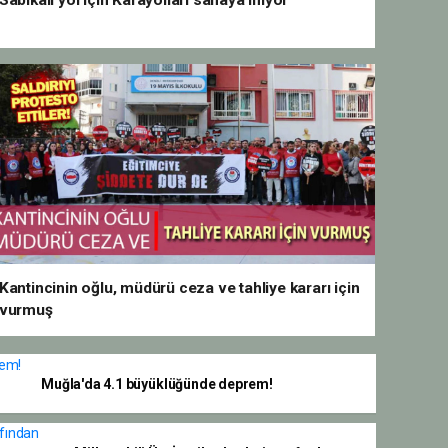
Sabıkalı yol için Karayolları sahaya iniyor
Kantincinin oğlu, müdürü ceza ve tahliye kararı için
vurmuş
Muğla'da 4.1 büyüklüğünde deprem!