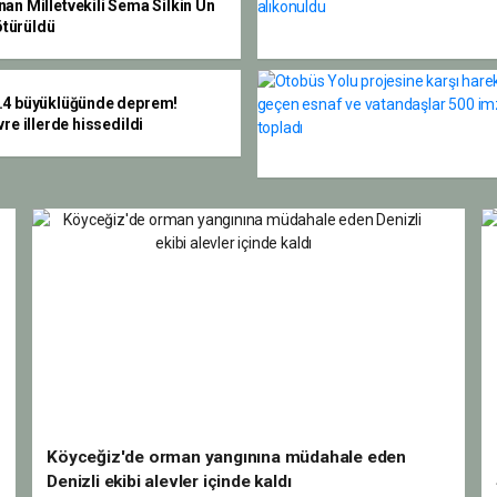
nan Milletvekili Sema Silkin Ün
ötürüldü
5.4 büyüklüğünde deprem!
vre illerde hissedildi
Köyceğiz'de orman yangınına müdahale eden
Denizli ekibi alevler içinde kaldı