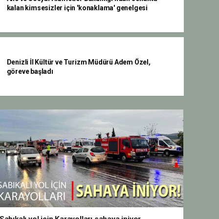
kalan kimsesizler için 'konaklama' genelgesi
Denizli İl Kültür ve Turizm Müdürü Adem Özel,
göreve başladı