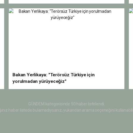
Bakan Yerlikaya: "Terörsüz Türkiye için
yorulmadan yürüyeceğiz"
GÜNDEM kategorisinde 50 haber listelendi.
ınız haber listede bulamadıysanız, yukarıdan arama seçeneğini kullanabili