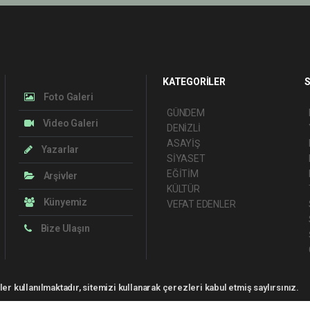
KATEGORİLER
S
Foto Galeri
GÜNDEM
Video Galeri
DENİZLİ
ASAYİŞ
Yazarlar
SİYASET
EĞİTİM
Arşivler
KÜLTÜR
Künyemiz
VEFAT EDENLER
Bize Ulaşın
er kullanılmaktadır, sitemizi kullanarak çerezleri kabul etmiş saylırsınız.