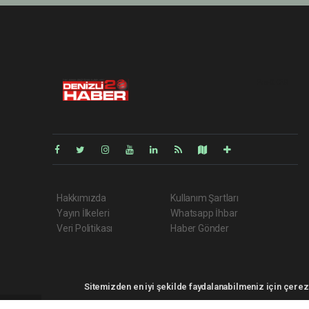
Pro-0.058
Hakkımızda
Kullanım Şartları
Yayın İlkeleri
Whatsapp İhbar
Veri Politikası
Haber Gönder
Sitemizden en iyi şekilde faydalanabilmeniz için çerezl