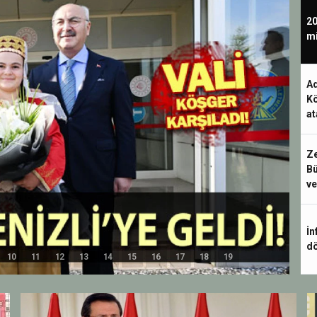
20
mi
Ad
Kö
at
Ze
Bü
ve
İn
dö
10
11
12
13
14
15
16
17
18
19