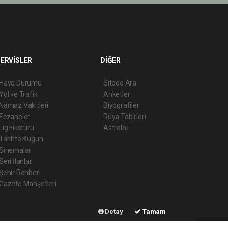
ERVİSLER
DİĞER
Hava Durumu
Sitede Ara
Yol ve Trafik
Anketler
Namaz Vakitleri
Biyografiler
Eczaneler
Rüya Tabirleri
Lig Fikstürü
Astroloji
Tarihte Bugün
Sinemalar
Seri İlanlar
Şehir Rehberi
Gazete Manşetleri
Detay
Tamam