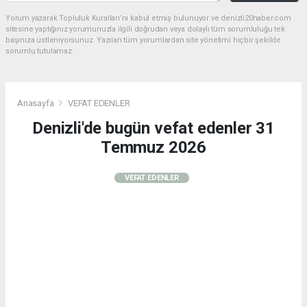
Yorum yazarak Topluluk Kuralları’nı kabul etmiş bulunuyor ve denizli20haber.com
sitesine yaptığınız yorumunuzla ilgili doğrudan veya dolaylı tüm sorumluluğu tek
başınıza üstleniyorsunuz. Yazılan tüm yorumlardan site yönetimi hiçbir şekilde
sorumlu tutulamaz.
Anasayfa
VEFAT EDENLER
Denizli'de bugün vefat edenler 31
Temmuz 2026
VEFAT EDENLER