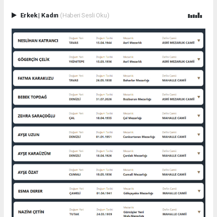
Erkek
|
Kadın
(Haberi Sesli Oku)