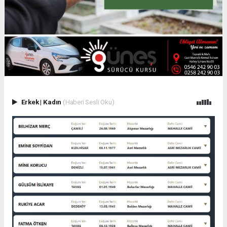
Erkek
|
Kadın
(Haberi Sesli Oku)