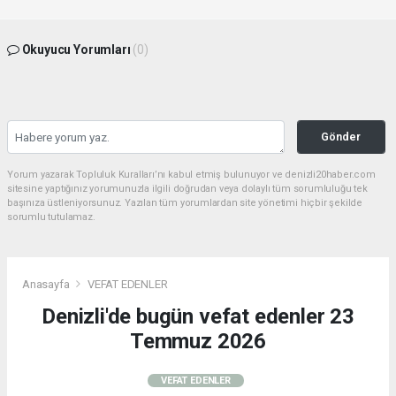
Okuyucu Yorumları
(0)
Gönder
Yorum yazarak Topluluk Kuralları’nı kabul etmiş bulunuyor ve denizli20haber.com
sitesine yaptığınız yorumunuzla ilgili doğrudan veya dolaylı tüm sorumluluğu tek
başınıza üstleniyorsunuz. Yazılan tüm yorumlardan site yönetimi hiçbir şekilde
sorumlu tutulamaz.
Anasayfa
VEFAT EDENLER
Denizli'de bugün vefat edenler 23
Temmuz 2026
VEFAT EDENLER