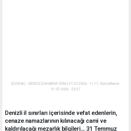
(D20HA) - DENİZLİ20HABER.COM | 31.07.2026 - 11:11, Güncelleme:
31.07.2026 - 23:27
Denizli il sınırları içerisinde vefat edenlerin,
cenaze namazlarının kılınacağı cami ve
kaldırılacağı mezarlık bilgileri... 31 Temmuz