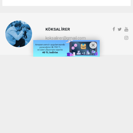
KÖKSAL İRER
koksalirer@gmail.com
Okuyucu Yorumları
(0)
Gönder
Yorum yazarak Topluluk Kuralları’nı kabul etmiş bulunuyor ve denizli20haber.com
sitesine yaptığınız yorumunuzla ilgili doğrudan veya dolaylı tüm sorumluluğu tek
başınıza üstleniyorsunuz. Yazılan tüm yorumlardan site yönetimi hiçbir şekilde
sorumlu tutulamaz.