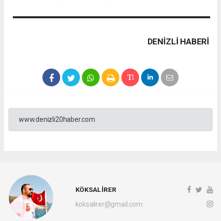
DENIZLI HABERİ
www.denizli20haber.com
KÖKSAL İRER
koksalirer@gmail.com