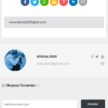
www.denizli20haber.com
KÖKSAL İRER
koksalirer@gmail.com
Okuyucu Yorumları
(0)
Gönder