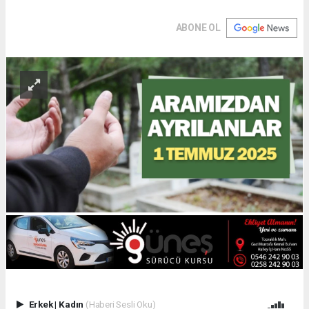
ABONE OL
Erkek
|
Kadın
(Haberi Sesli Oku)