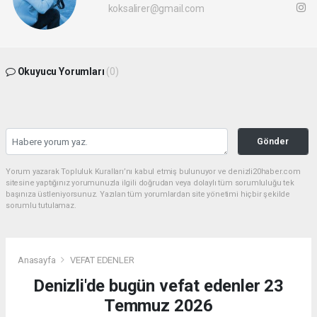
koksalirer@gmail.com
Okuyucu Yorumları
(0)
Gönder
Yorum yazarak Topluluk Kuralları’nı kabul etmiş bulunuyor ve denizli20haber.com
sitesine yaptığınız yorumunuzla ilgili doğrudan veya dolaylı tüm sorumluluğu tek
başınıza üstleniyorsunuz. Yazılan tüm yorumlardan site yönetimi hiçbir şekilde
sorumlu tutulamaz.
Anasayfa
VEFAT EDENLER
Denizli'de bugün vefat edenler 23
Temmuz 2026