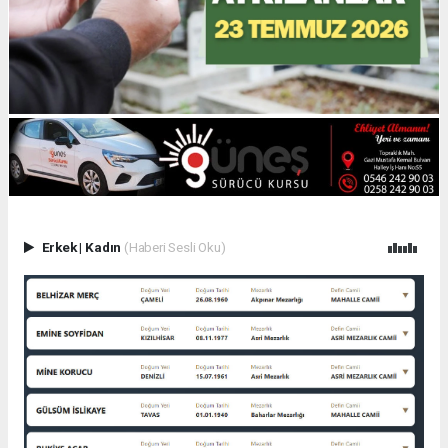
Erkek
|
Kadın
(Haberi Sesli Oku)