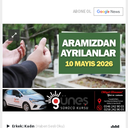
ABONE OL
Erkek
|
Kadın
(Haberi Sesli Oku)