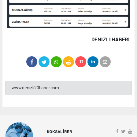
DENIZLI HABERİ
www.denizli20haber.com
KÖKSAL İRER