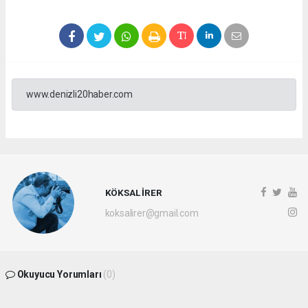
www.denizli20haber.com
KÖKSAL İRER
koksalirer@gmail.com
Okuyucu Yorumları
(0)