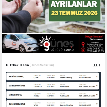
Erkek
|
Kadın
(Haberi Sesli Oku)