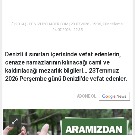
(D20HA) - DENİZLİ20HABER.COM | 23.07.2026 - 19:36, Güncelleme:
24.07.2026 - 22:35
Denizli il sınırları içerisinde vefat edenlerin,
cenaze namazlarının kılınacağı cami ve
kaldırılacağı mezarlık bilgileri... 23Temmuz
2026 Perşembe günü Denizli'de vefat edenler.
ABONE OL