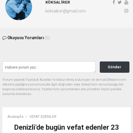
KÖKSAL İRER
koksalirer@gmail.com
Okuyucu Yorumları
(0)
Gönder
Yorum yazarak Topluluk Kuralları’nı kabul etmiş bulunuyor ve denizli20haber.com
sitesine yaptığınız yorumunuzla ilgili doğrudan veya dolaylı tüm sorumluluğu tek
başınıza üstleniyorsunuz. Yazılan tüm yorumlardan site yönetimi hiçbir şekilde
sorumlu tutulamaz.
Anasayfa
VEFAT EDENLER
Denizli'de bugün vefat edenler 23