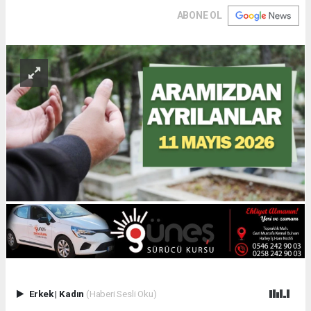
ABONE OL
Erkek
|
Kadın
(Haberi Sesli Oku)