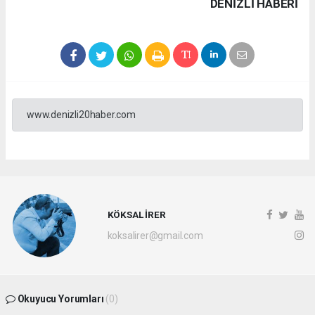
DENIZLI HABERİ
www.denizli20haber.com
KÖKSAL İRER
koksalirer@gmail.com
Okuyucu Yorumları
(0)