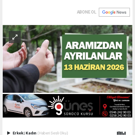
ABONE OL
Erkek
|
Kadın
(Haberi Sesli Oku)