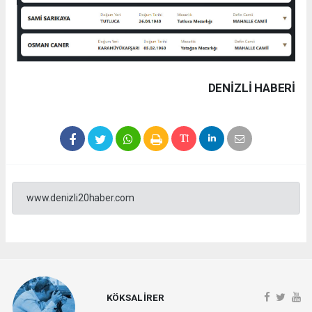
DENIZLI HABERİ
www.denizli20haber.com
KÖKSAL İRER