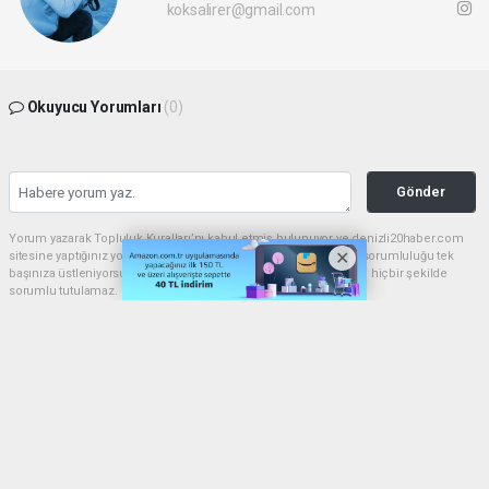
koksalirer@gmail.com
Okuyucu Yorumları
(0)
Gönder
Yorum yazarak Topluluk Kuralları’nı kabul etmiş bulunuyor ve denizli20haber.com
sitesine yaptığınız yorumunuzla ilgili doğrudan veya dolaylı tüm sorumluluğu tek
başınıza üstleniyorsunuz. Yazılan tüm yorumlardan site yönetimi hiçbir şekilde
sorumlu tutulamaz.
haber paketi
haber scripti
haber yazılımı
Tüm hakları saklı tutulmaktadır.Copyright 2026©
Haber Yazılımı:
Web Aksiyon ®