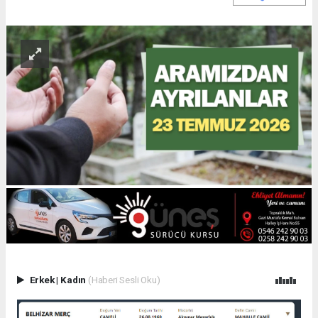
Erkek
|
Kadın
(Haberi Sesli Oku)