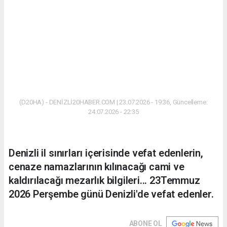
(D20HA) - DENİZLİ20HABER.COM | 23.07.2026 - 19:36, Güncelleme:
24.07.2026 - 22:35
Denizli il sınırları içerisinde vefat edenlerin,
cenaze namazlarının kılınacağı cami ve
kaldırılacağı mezarlık bilgileri... 23Temmuz
2026 Perşembe günü Denizli'de vefat edenler.
ABONE OL