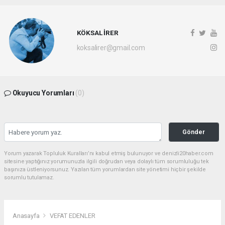
KÖKSAL İRER
koksalirer@gmail.com
Okuyucu Yorumları
(0)
Gönder
Yorum yazarak Topluluk Kuralları’nı kabul etmiş bulunuyor ve denizli20haber.com
sitesine yaptığınız yorumunuzla ilgili doğrudan veya dolaylı tüm sorumluluğu tek
başınıza üstleniyorsunuz. Yazılan tüm yorumlardan site yönetimi hiçbir şekilde
sorumlu tutulamaz.
Anasayfa
VEFAT EDENLER