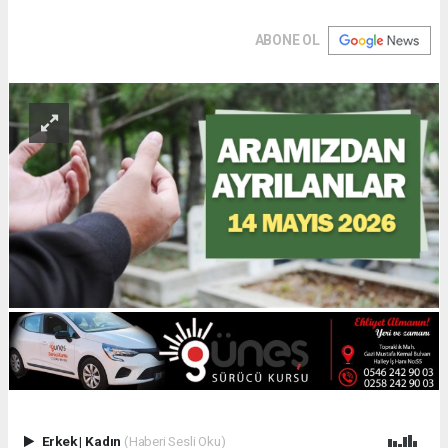
ABONE OL
Erkek
|
Kadın
(Haberi Sesli Oku)