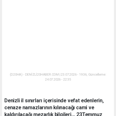
(D20HA) - DENİZLİ20HABER.COM | 23.07.2026 - 19:36, Güncelleme:
24.07.2026 - 22:35
Denizli il sınırları içerisinde vefat edenlerin,
cenaze namazlarının kılınacağı cami ve
kaldırılacağı mezarlık bilgileri... 23Temmuz