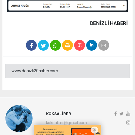
DENIZLI HABERİ
www.denizli20haber.com
KÖKSAL İRER
koksalirer@gmail.com