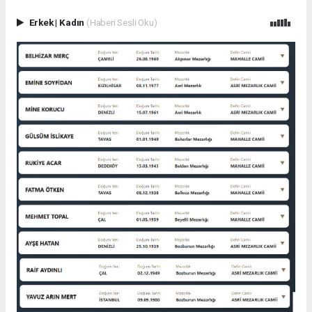
Erkek
|
Kadın
(Haberi Sesli Oku)