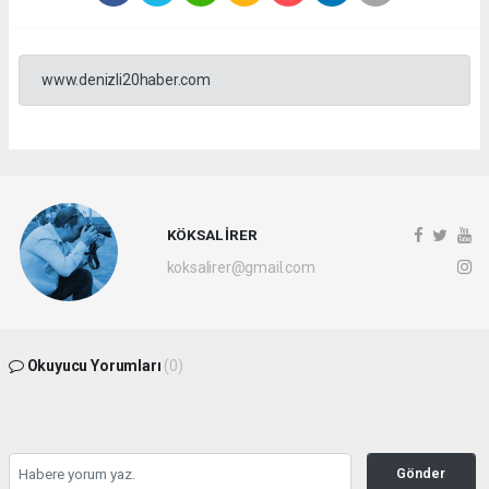
www.denizli20haber.com
KÖKSAL İRER
koksalirer@gmail.com
Okuyucu Yorumları
(0)
Gönder