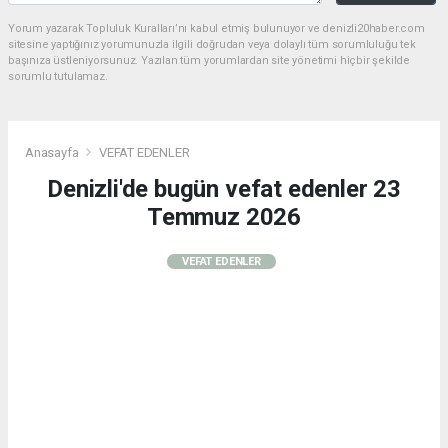
Yorum yazarak Topluluk Kuralları’nı kabul etmiş bulunuyor ve denizli20haber.com
sitesine yaptığınız yorumunuzla ilgili doğrudan veya dolaylı tüm sorumluluğu tek
başınıza üstleniyorsunuz. Yazılan tüm yorumlardan site yönetimi hiçbir şekilde
sorumlu tutulamaz.
Anasayfa
VEFAT EDENLER
Denizli'de bugün vefat edenler 23
Temmuz 2026
VEFAT EDENLER