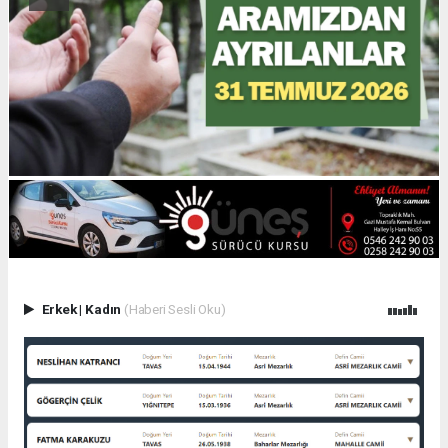
Erkek
|
Kadın
(Haberi Sesli Oku)