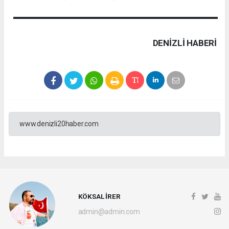
DENIZLI HABERİ
www.denizli20haber.com
KÖKSAL İRER
admin@admin.com