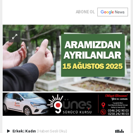
ABONE OL
Erkek
|
Kadın
(Haberi Sesli Oku)