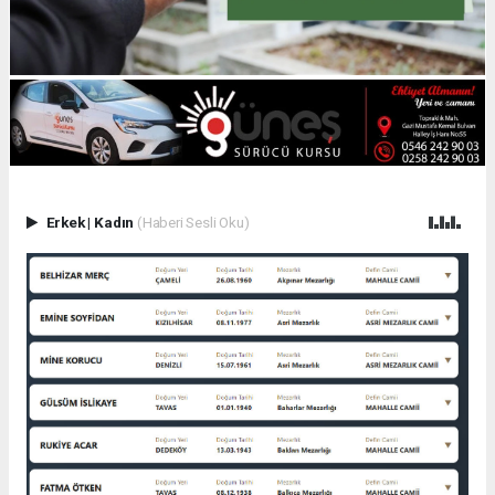
Erkek
|
Kadın
(Haberi Sesli Oku)