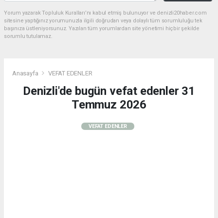
Yorum yazarak Topluluk Kuralları’nı kabul etmiş bulunuyor ve denizli20haber.com
sitesine yaptığınız yorumunuzla ilgili doğrudan veya dolaylı tüm sorumluluğu tek
başınıza üstleniyorsunuz. Yazılan tüm yorumlardan site yönetimi hiçbir şekilde
sorumlu tutulamaz.
Anasayfa
VEFAT EDENLER
Denizli'de bugün vefat edenler 31
Temmuz 2026
VEFAT EDENLER