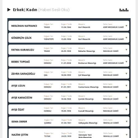
Erkek
|
Kadın
(Haberi Sesli Oku)