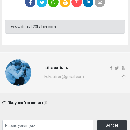
www.denizli20haber.com
KÖKSAL İRER
koksalirer@gmail.com
Okuyucu Yorumları
(0)
Gönder