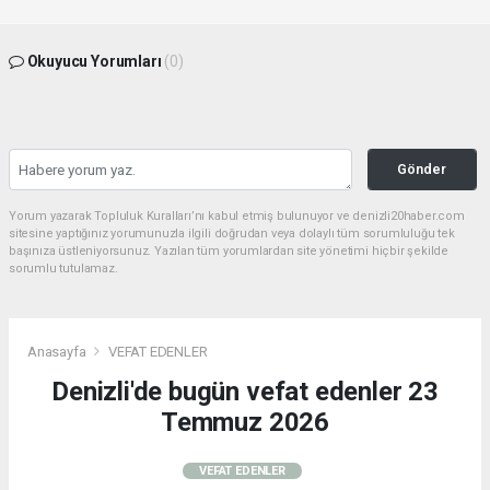
Okuyucu Yorumları
(0)
Gönder
Yorum yazarak Topluluk Kuralları’nı kabul etmiş bulunuyor ve denizli20haber.com
sitesine yaptığınız yorumunuzla ilgili doğrudan veya dolaylı tüm sorumluluğu tek
başınıza üstleniyorsunuz. Yazılan tüm yorumlardan site yönetimi hiçbir şekilde
sorumlu tutulamaz.
Anasayfa
VEFAT EDENLER
Denizli'de bugün vefat edenler 23
Temmuz 2026
VEFAT EDENLER