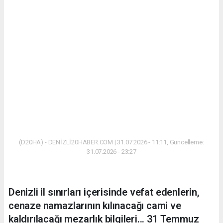
(D20HA) - DENİZLİ20HABER.COM | 31.07.2026 - 11:11, Güncelleme:
31.07.2026 - 23:27
Denizli il sınırları içerisinde vefat edenlerin,
cenaze namazlarının kılınacağı cami ve
kaldırılacağı mezarlık bilgileri... 31 Temmuz