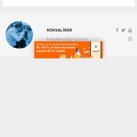
KÖKSAL İRER
koksalirer@gmail.com
Okuyucu Yorumları
(0)
Gönder
Yorum yazarak Topluluk Kuralları’nı kabul etmiş bulunuyor ve denizli20haber.com
sitesine yaptığınız yorumunuzla ilgili doğrudan veya dolaylı tüm sorumluluğu tek
başınıza üstleniyorsunuz. Yazılan tüm yorumlardan site yönetimi hiçbir şekilde
sorumlu tutulamaz.