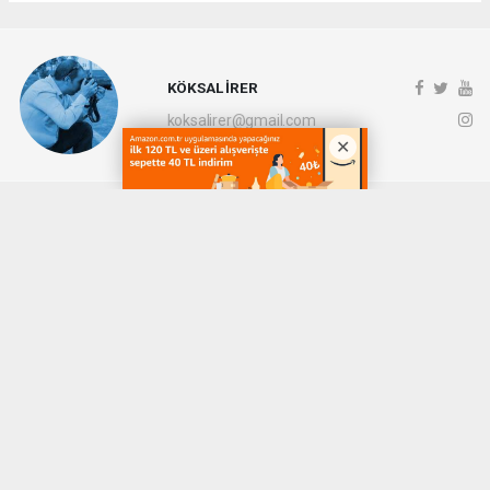
KÖKSAL İRER
koksalirer@gmail.com
Okuyucu Yorumları
(0)
Gönder
Yorum yazarak Topluluk Kuralları’nı kabul etmiş bulunuyor ve denizli20haber.com
sitesine yaptığınız yorumunuzla ilgili doğrudan veya dolaylı tüm sorumluluğu tek
başınıza üstleniyorsunuz. Yazılan tüm yorumlardan site yönetimi hiçbir şekilde
sorumlu tutulamaz.