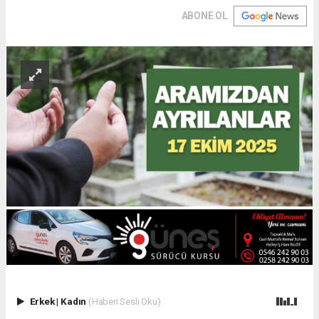
ABONE OL
Erkek
|
Kadın
(Haberi Sesli Oku)