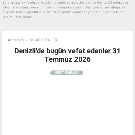
Yorum yazarak Topluluk Kuralları’nı kabul etmiş bulunuyor ve denizli20haber.com
sitesine yaptığınız yorumunuzla ilgili doğrudan veya dolaylı tüm sorumluluğu tek
başınıza üstleniyorsunuz. Yazılan tüm yorumlardan site yönetimi hiçbir şekilde
sorumlu tutulamaz.
Anasayfa
VEFAT EDENLER
Denizli'de bugün vefat edenler 31
Temmuz 2026
VEFAT EDENLER