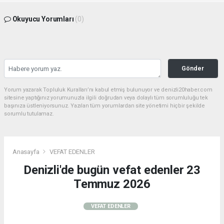
Okuyucu Yorumları
(0)
Gönder
Yorum yazarak Topluluk Kuralları’nı kabul etmiş bulunuyor ve denizli20haber.com
sitesine yaptığınız yorumunuzla ilgili doğrudan veya dolaylı tüm sorumluluğu tek
başınıza üstleniyorsunuz. Yazılan tüm yorumlardan site yönetimi hiçbir şekilde
sorumlu tutulamaz.
Anasayfa
VEFAT EDENLER
Denizli'de bugün vefat edenler 23
Temmuz 2026
VEFAT EDENLER