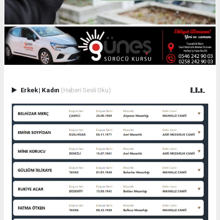
Erkek
|
Kadın
(Haberi Sesli Oku)