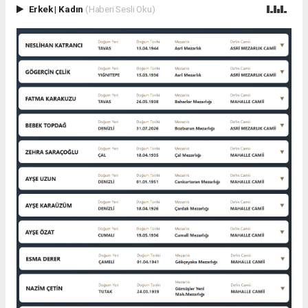
Erkek
|
Kadın
(Haberi Sesli Oku)