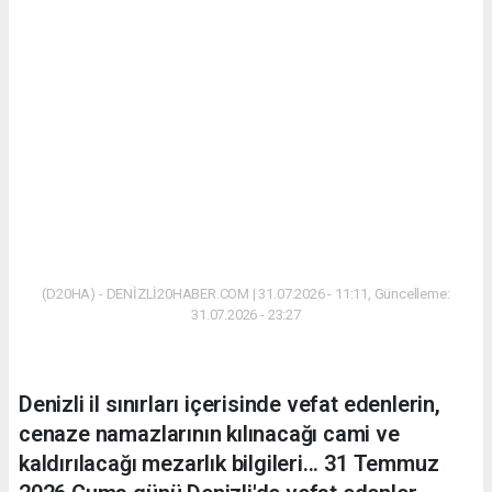
(D20HA) - DENİZLİ20HABER.COM | 31.07.2026 - 11:11, Güncelleme:
31.07.2026 - 23:27
Denizli il sınırları içerisinde vefat edenlerin,
cenaze namazlarının kılınacağı cami ve
kaldırılacağı mezarlık bilgileri... 31 Temmuz