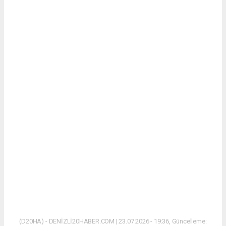
(D20HA) - DENİZLİ20HABER.COM | 23.07.2026 - 19:36, Güncelleme: