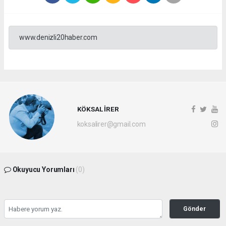
www.denizli20haber.com
KÖKSAL İRER
koksalirer@gmail.com
Okuyucu Yorumları
(0)
Gönder