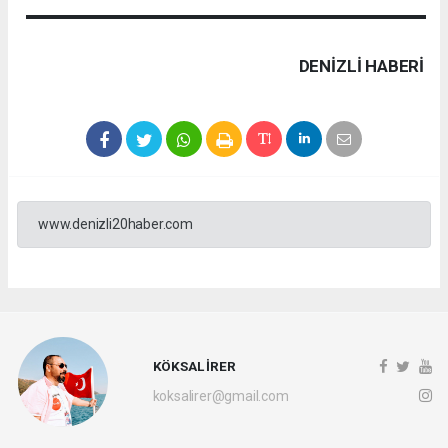
DENIZLI HABERİ
www.denizli20haber.com
KÖKSAL İRER
koksalirer@gmail.com