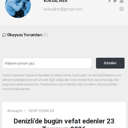
KÖKSAL İRER
koksalirer@gmail.com
Okuyucu Yorumları
(0)
Gönder
Yorum yazarak Topluluk Kuralları’nı kabul etmiş bulunuyor ve denizli20haber.com
sitesine yaptığınız yorumunuzla ilgili doğrudan veya dolaylı tüm sorumluluğu tek
başınıza üstleniyorsunuz. Yazılan tüm yorumlardan site yönetimi hiçbir şekilde
sorumlu tutulamaz.
Anasayfa
VEFAT EDENLER
Denizli'de bugün vefat edenler 23