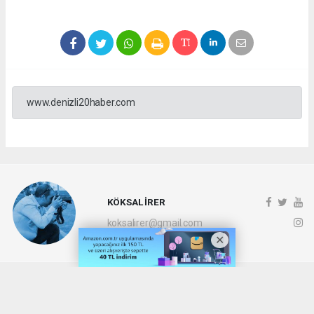
www.denizli20haber.com
KÖKSAL İRER
koksalirer@gmail.com
Okuyucu Yorumları
(0)