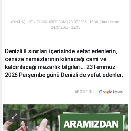
(D20HA) - DENİZLİ20HABER.COM | 23.07.2026 - 19:36, Güncelleme:
24.07.2026 - 22:35
Denizli il sınırları içerisinde vefat edenlerin,
cenaze namazlarının kılınacağı cami ve
kaldırılacağı mezarlık bilgileri... 23Temmuz
2026 Perşembe günü Denizli'de vefat edenler.
ABONE OL