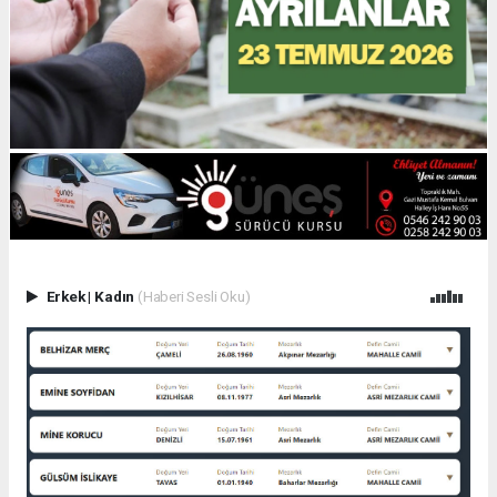
Erkek
|
Kadın
(Haberi Sesli Oku)