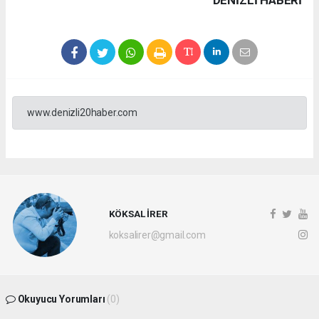
www.denizli20haber.com
KÖKSAL İRER
koksalirer@gmail.com
Okuyucu Yorumları
(0)