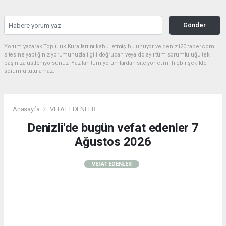
Gönder
Yorum yazarak Topluluk Kuralları’nı kabul etmiş bulunuyor ve denizli20haber.com
sitesine yaptığınız yorumunuzla ilgili doğrudan veya dolaylı tüm sorumluluğu tek
başınıza üstleniyorsunuz. Yazılan tüm yorumlardan site yönetimi hiçbir şekilde
sorumlu tutulamaz.
Anasayfa
VEFAT EDENLER
Denizli'de bugün vefat edenler 7
Ağustos 2026
VEFAT EDENLER