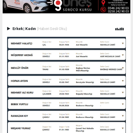
Erkek
|
Kadın
(Haberi Sesli Oku)