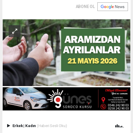
ABONE OL
Erkek
|
Kadın
(Haberi Sesli Oku)