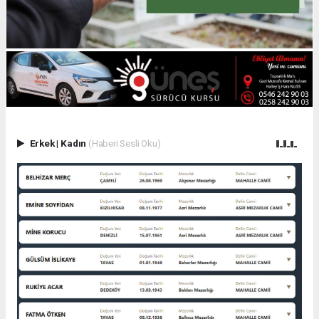
Erkek
|
Kadın
(Haberi Sesli Oku)