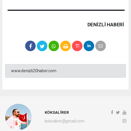
DENIZLI HABERİ
www.denizli20haber.com
KÖKSAL İRER
koksalirer@gmail.com