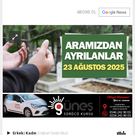
ABONE OL
Erkek
|
Kadın
(Haberi Sesli Oku)