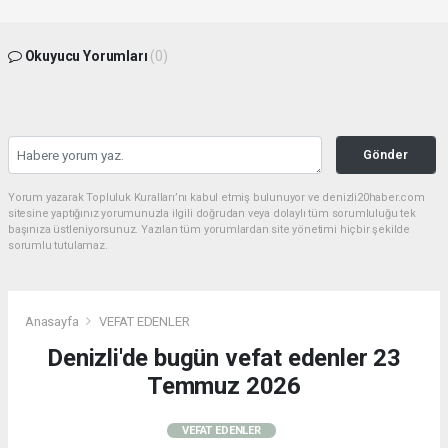
Okuyucu Yorumları
(0)
Gönder
Yorum yazarak Topluluk Kuralları’nı kabul etmiş bulunuyor ve denizli20haber.com
sitesine yaptığınız yorumunuzla ilgili doğrudan veya dolaylı tüm sorumluluğu tek
başınıza üstleniyorsunuz. Yazılan tüm yorumlardan site yönetimi hiçbir şekilde
sorumlu tutulamaz.
Anasayfa
VEFAT EDENLER
Denizli'de bugün vefat edenler 23
Temmuz 2026
VEFAT EDENLER