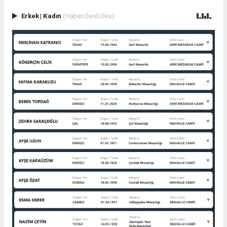
Erkek
|
Kadın
(Haberi Sesli Oku)