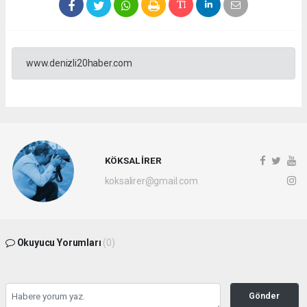
www.denizli20haber.com
KÖKSAL İRER
koksalirer@gmail.com
Okuyucu Yorumları
(0)
Gönder