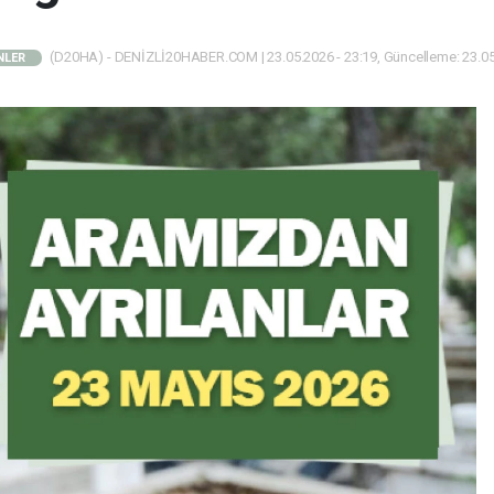
(D20HA) - DENİZLİ20HABER.COM | 23.05.2026 - 23:19, Güncelleme: 23.05
NLER