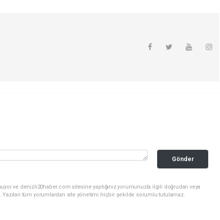
Gönder
nuyor ve denizli20haber.com sitesine yaptığınız yorumunuzla ilgili doğrudan veya
. Yazılan tüm yorumlardan site yönetimi hiçbir şekilde sorumlu tutulamaz.