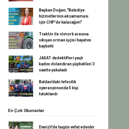
Başkan Doğan; "Belediye
hizmetlerinin aksamaması
için CHP’de kalacağım"
Traktör ile römork arasına
sıkışan orman işçisi hayatını
kaybetti
JASAT dedektifleri yaşlı
kadını dolandıran şüphelileri 3
saatte yakaladı
Buldan’daki tefecilik
operasyonunda 5 kişi
tutuklandı
En Çok Okunanlar
Denizli'de bugün vefat edenler