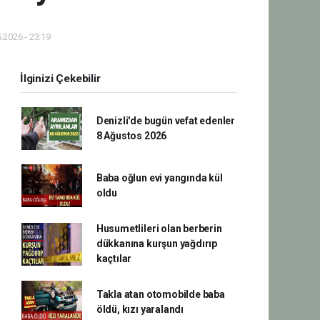
.2026 - 23:19
İlginizi Çekebilir
Denizli'de bugün vefat edenler
8 Ağustos 2026
Baba oğlun evi yangında kül
oldu
Husumetlileri olan berberin
dükkanına kurşun yağdırıp
kaçtılar
Takla atan otomobilde baba
öldü, kızı yaralandı