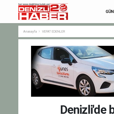
GÜN
Anasayfa
VEFAT EDENLER
Denizli'de