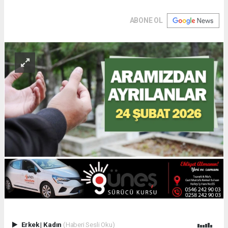
ABONE OL
Erkek
|
Kadın
(Haberi Sesli Oku)