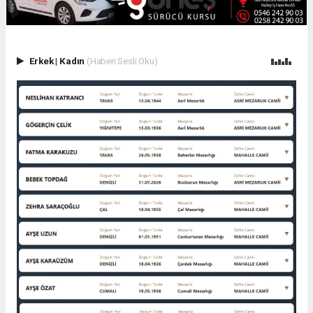
Erkek
|
Kadın
(Haberi Sesli Oku)