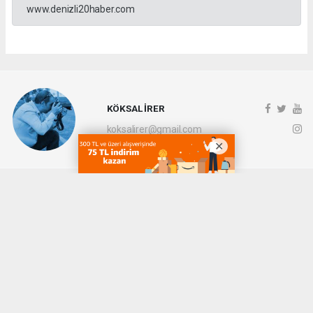
www.denizli20haber.com
KÖKSAL İRER
koksalirer@gmail.com
Okuyucu Yorumları
(0)
Gönder
Yorum yazarak Topluluk Kuralları’nı kabul etmiş bulunuyor ve denizli20haber.com
sitesine yaptığınız yorumunuzla ilgili doğrudan veya dolaylı tüm sorumluluğu tek
başınıza üstleniyorsunuz. Yazılan tüm yorumlardan site yönetimi hiçbir şekilde
sorumlu tutulamaz.