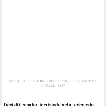
(D20HA) - DENİZLİ20HABER.COM | 31.07.2026 - 11:11, Güncelleme:
31.07.2026 - 23:27
Denizli il sınırları içerisinde vefat edenlerin,