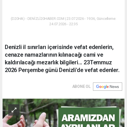
(D20HA) - DENİZLİ20HABER.COM | 23.07.2026 - 19:36, Güncelleme:
24.07.2026 - 22:35
Denizli il sınırları içerisinde vefat edenlerin,
cenaze namazlarının kılınacağı cami ve
kaldırılacağı mezarlık bilgileri... 23Temmuz
2026 Perşembe günü Denizli'de vefat edenler.
ABONE OL