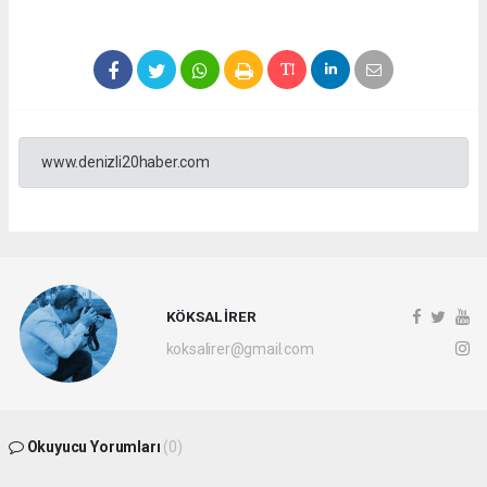
www.denizli20haber.com
KÖKSAL İRER
koksalirer@gmail.com
Okuyucu Yorumları
(0)