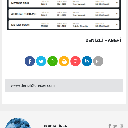
DENIZLI HABERİ
www.denizli20haber.com
KÖKSAL İRER