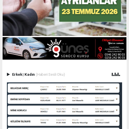
Erkek
|
Kadın
(Haberi Sesli Oku)