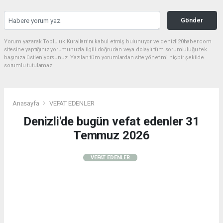
Gönder
Yorum yazarak Topluluk Kuralları’nı kabul etmiş bulunuyor ve denizli20haber.com
sitesine yaptığınız yorumunuzla ilgili doğrudan veya dolaylı tüm sorumluluğu tek
başınıza üstleniyorsunuz. Yazılan tüm yorumlardan site yönetimi hiçbir şekilde
sorumlu tutulamaz.
Anasayfa
VEFAT EDENLER
Denizli'de bugün vefat edenler 31
Temmuz 2026
VEFAT EDENLER