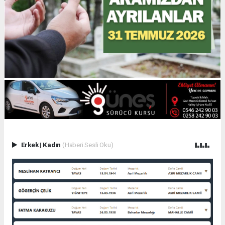
Erkek
|
Kadın
(Haberi Sesli Oku)