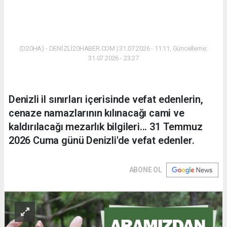
(D20HA) - DENİZLİ20HABER.COM | 31.07.2026 - 11:11, Güncelleme:
31.07.2026 - 23:27
Denizli il sınırları içerisinde vefat edenlerin,
cenaze namazlarının kılınacağı cami ve
kaldırılacağı mezarlık bilgileri... 31 Temmuz
2026 Cuma günü Denizli'de vefat edenler.
ABONE OL