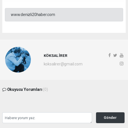
www.denizli20haber.com
KÖKSAL İRER
koksalirer@gmail.com
Okuyucu Yorumları
(0)
Gönder