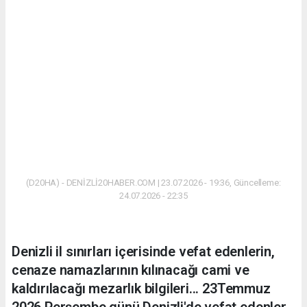
(D20HA) - DENİZLİ20HABER.COM | 23.07.2026 - 19:36, Güncelleme:
24.07.2026 - 22:35
Denizli il sınırları içerisinde vefat edenlerin,
cenaze namazlarının kılınacağı cami ve
kaldırılacağı mezarlık bilgileri... 23Temmuz
2026 Perşembe günü Denizli'de vefat edenler.