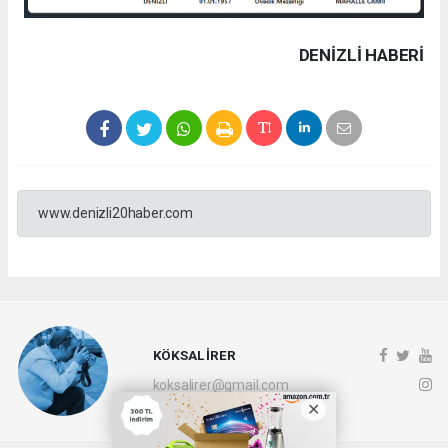
DENIZLI HABERİ
www.denizli20haber.com
KÖKSAL İRER
koksalirer@gmail.com