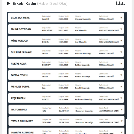
Erkek
|
Kadın
(Haberi Sesli Oku)