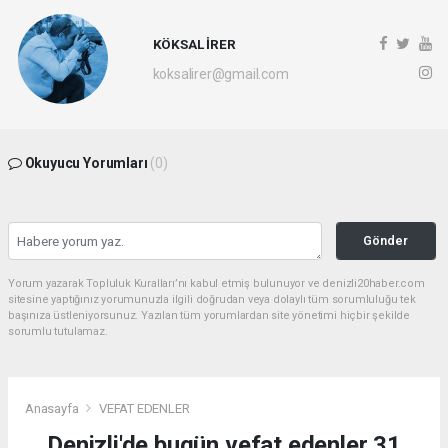
KÖKSAL İRER
koksalirer@gmail.com
Okuyucu Yorumları
(0)
Gönder
Yorum yazarak Topluluk Kuralları’nı kabul etmiş bulunuyor ve denizli20haber.com
sitesine yaptığınız yorumunuzla ilgili doğrudan veya dolaylı tüm sorumluluğu tek
başınıza üstleniyorsunuz. Yazılan tüm yorumlardan site yönetimi hiçbir şekilde
sorumlu tutulamaz.
Anasayfa
VEFAT EDENLER
Denizli'de bugün vefat edenler 31