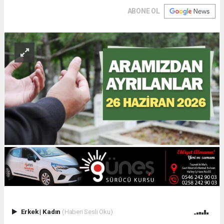
ABONE OL
Erkek
|
Kadın
(Haberi Sesli Oku)