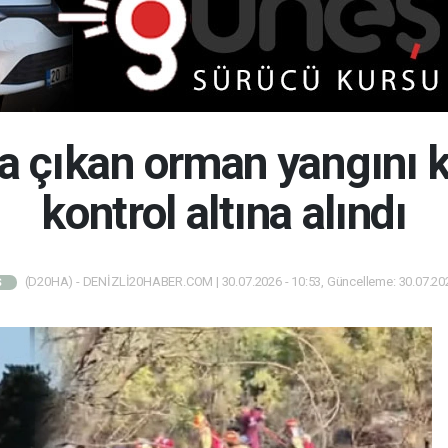
a çıkan orman yangını 
kontrol altına alındı
(D20HA) - DENİZLİ20HABER.COM | 30.07.2026 - 10:53, Güncelleme: 30.07.202
Ş