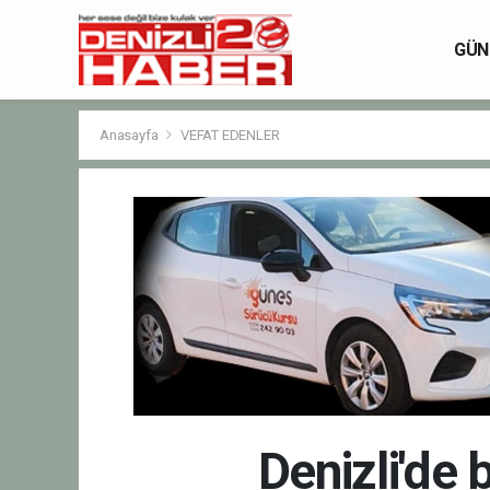
GÜN
Anasayfa
VEFAT EDENLER
Denizli'de