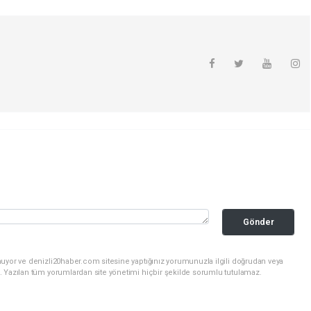
Gönder
nuyor ve denizli20haber.com sitesine yaptığınız yorumunuzla ilgili doğrudan veya
. Yazılan tüm yorumlardan site yönetimi hiçbir şekilde sorumlu tutulamaz.