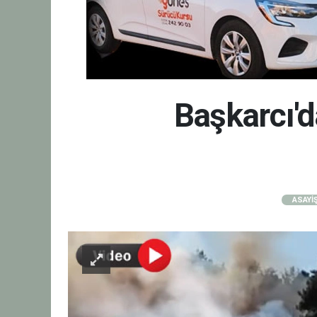
Başkarcı'd
ASAYİ