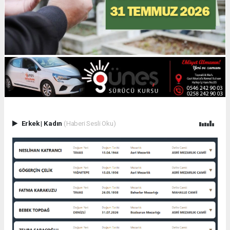
Erkek
|
Kadın
(Haberi Sesli Oku)