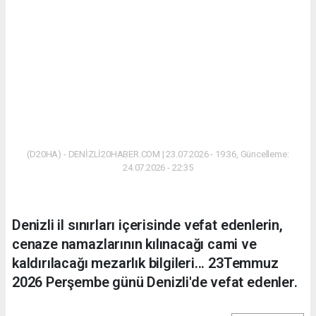
(D20HA) - DENİZLİ20HABER.COM | 23.07.2026 - 19:36, Güncelleme:
24.07.2026 - 22:35
Denizli il sınırları içerisinde vefat edenlerin,
cenaze namazlarının kılınacağı cami ve
kaldırılacağı mezarlık bilgileri... 23Temmuz
2026 Perşembe günü Denizli'de vefat edenler.