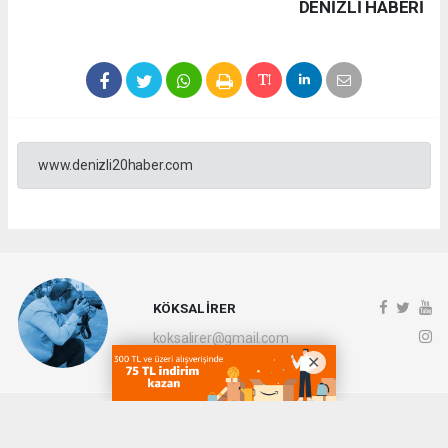
DENIZLI HABERİ
www.denizli20haber.com
KÖKSAL İRER
koksalirer@gmail.com
Okuyucu Yorumları
(0)