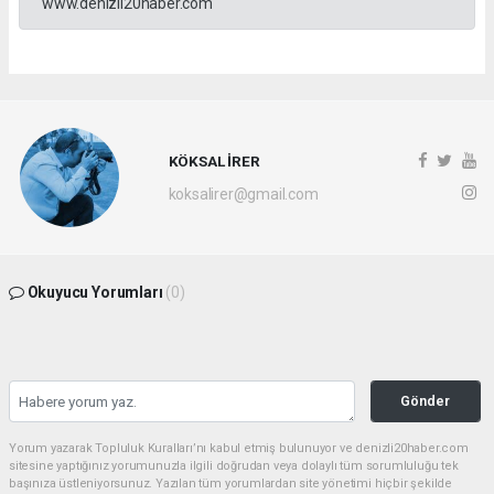
www.denizli20haber.com
KÖKSAL İRER
koksalirer@gmail.com
Okuyucu Yorumları
(0)
Gönder
Yorum yazarak Topluluk Kuralları’nı kabul etmiş bulunuyor ve denizli20haber.com
sitesine yaptığınız yorumunuzla ilgili doğrudan veya dolaylı tüm sorumluluğu tek
başınıza üstleniyorsunuz. Yazılan tüm yorumlardan site yönetimi hiçbir şekilde