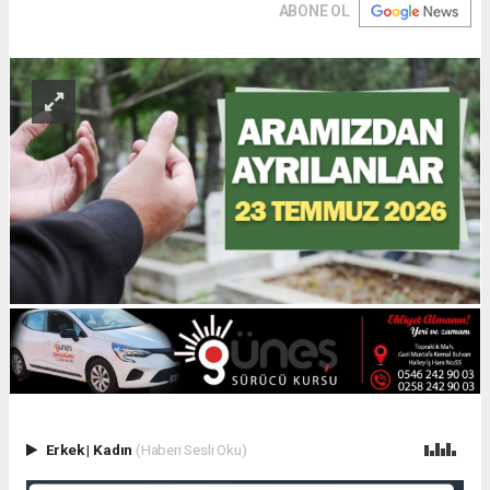
ABONE OL
Erkek
|
Kadın
(Haberi Sesli Oku)