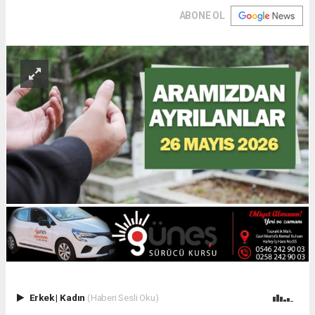
ABONE OL
Erkek
|
Kadın
(Haberi Sesli Oku)