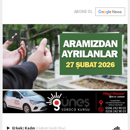
ABONE OL
Erkek
|
Kadın
(Haberi Sesli Oku)