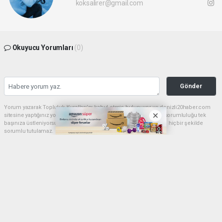
koksalirer@gmail.com
Okuyucu Yorumları
(0)
Gönder
Yorum yazarak Topluluk Kuralları’nı kabul etmiş bulunuyor ve denizli20haber.com
sitesine yaptığınız yorumunuzla ilgili doğrudan veya dolaylı tüm sorumluluğu tek
başınıza üstleniyorsunuz. Yazılan tüm yorumlardan site yönetimi hiçbir şekilde
sorumlu tutulamaz.
haber paketi
haber scripti
haber yazılımı
Tüm hakları saklı tutulmaktadır.Copyright 2026©
Haber Yazılımı:
Web Aksiyon ®