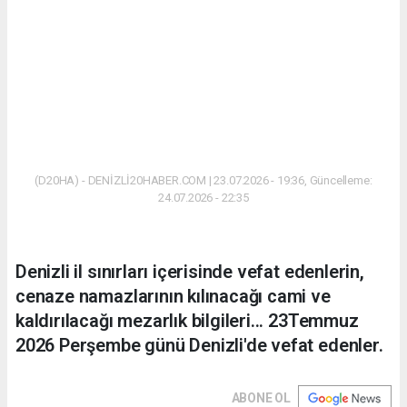
(D20HA) - DENİZLİ20HABER.COM | 23.07.2026 - 19:36, Güncelleme:
24.07.2026 - 22:35
Denizli il sınırları içerisinde vefat edenlerin,
cenaze namazlarının kılınacağı cami ve
kaldırılacağı mezarlık bilgileri... 23Temmuz
2026 Perşembe günü Denizli'de vefat edenler.
ABONE OL