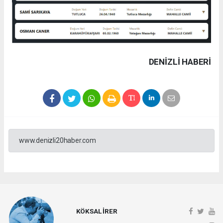
DENIZLI HABERİ
www.denizli20haber.com
KÖKSAL İRER