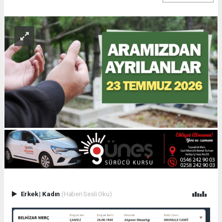
Erkek
|
Kadın
(Haberi Sesli Oku)