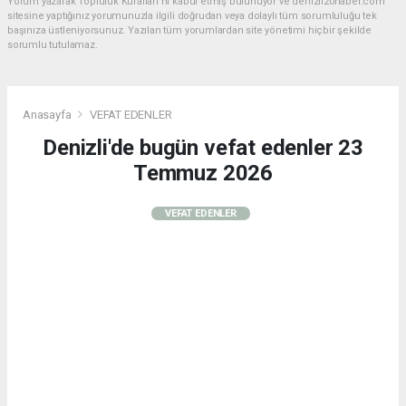
Yorum yazarak Topluluk Kuralları’nı kabul etmiş bulunuyor ve denizli20haber.com
sitesine yaptığınız yorumunuzla ilgili doğrudan veya dolaylı tüm sorumluluğu tek
başınıza üstleniyorsunuz. Yazılan tüm yorumlardan site yönetimi hiçbir şekilde
sorumlu tutulamaz.
Anasayfa
VEFAT EDENLER
Denizli'de bugün vefat edenler 23
Temmuz 2026
VEFAT EDENLER