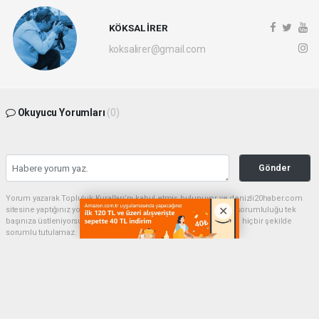
KÖKSAL İRER
koksalirer@gmail.com
Okuyucu Yorumları
(0)
Gönder
Yorum yazarak Topluluk Kuralları’nı kabul etmiş bulunuyor ve denizli20haber.com
sitesine yaptığınız yorumunuzla ilgili doğrudan veya dolaylı tüm sorumluluğu tek
başınıza üstleniyorsunuz. Yazılan tüm yorumlardan site yönetimi hiçbir şekilde
sorumlu tutulamaz.
haber paketi
haber scripti
haber yazılımı