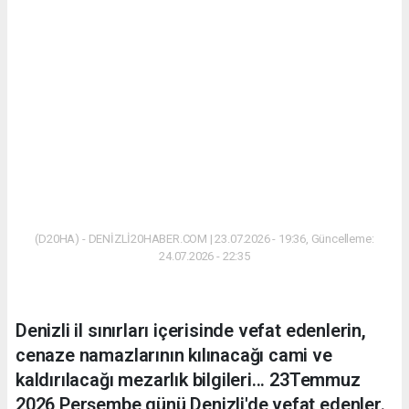
(D20HA) - DENİZLİ20HABER.COM | 23.07.2026 - 19:36, Güncelleme:
24.07.2026 - 22:35
Denizli il sınırları içerisinde vefat edenlerin,
cenaze namazlarının kılınacağı cami ve
kaldırılacağı mezarlık bilgileri... 23Temmuz
2026 Perşembe günü Denizli'de vefat edenler.