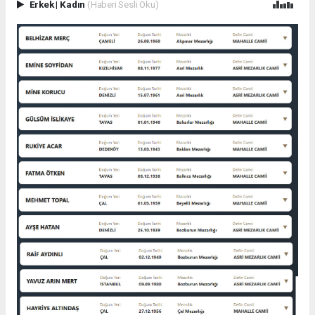
Erkek
|
Kadın
(Haberi Sesli Oku)