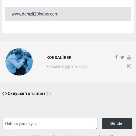
www.denizli20haber.com
KÖKSAL İRER
koksalirer@gmail.com
Okuyucu Yorumları
(0)
Gönder