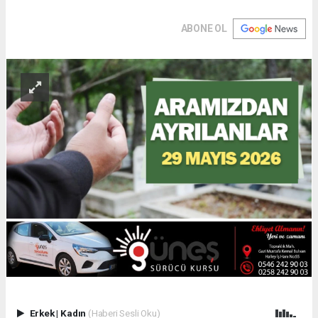
ABONE OL
Erkek
|
Kadın
(Haberi Sesli Oku)