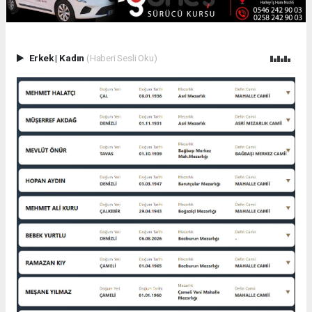
Erkek
|
Kadın
(Haberi Sesli Oku)