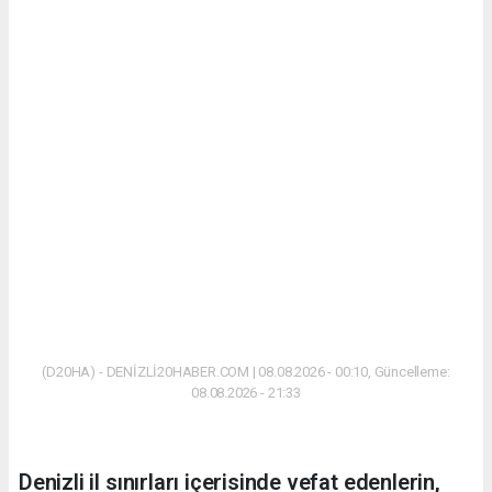
(D20HA) - DENİZLİ20HABER.COM | 08.08.2026 - 00:10, Güncelleme:
08.08.2026 - 21:33
Denizli il sınırları içerisinde vefat edenlerin,