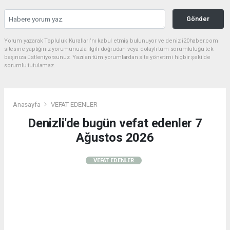
Gönder
Yorum yazarak Topluluk Kuralları’nı kabul etmiş bulunuyor ve denizli20haber.com
sitesine yaptığınız yorumunuzla ilgili doğrudan veya dolaylı tüm sorumluluğu tek
başınıza üstleniyorsunuz. Yazılan tüm yorumlardan site yönetimi hiçbir şekilde
sorumlu tutulamaz.
Anasayfa
VEFAT EDENLER
Denizli'de bugün vefat edenler 7
Ağustos 2026
VEFAT EDENLER