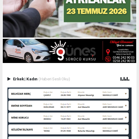
Erkek
|
Kadın
(Haberi Sesli Oku)