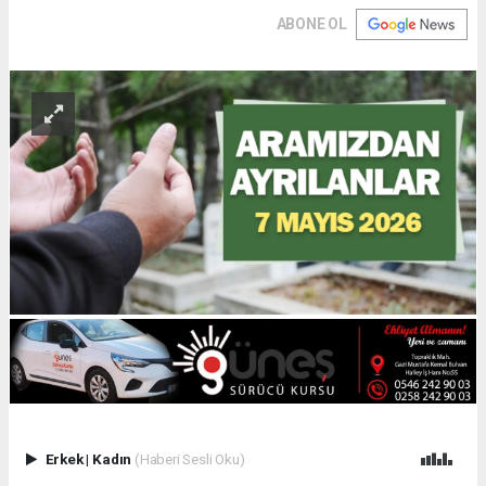
ABONE OL
Erkek
|
Kadın
(Haberi Sesli Oku)