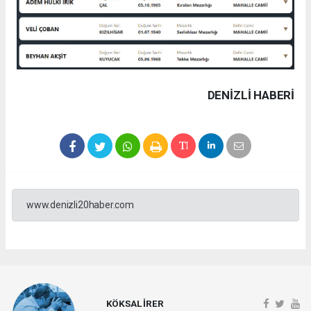
DENIZLI HABERİ
www.denizli20haber.com
KÖKSAL İRER