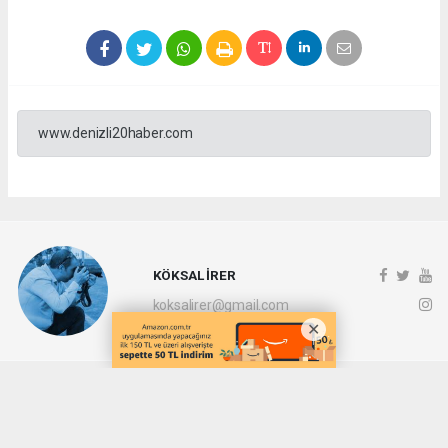
www.denizli20haber.com
KÖKSAL İRER
koksalirer@gmail.com
Okuyucu Yorumları
(0)