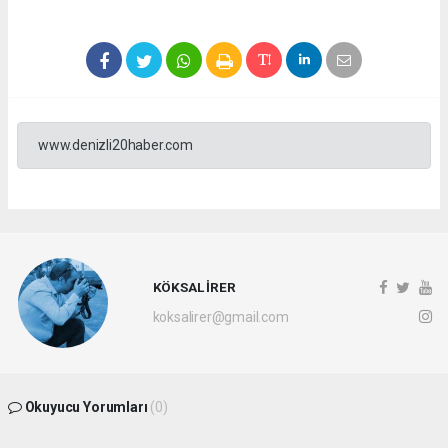
www.denizli20haber.com
KÖKSAL İRER
koksalirer@gmail.com
Okuyucu Yorumları
(0)