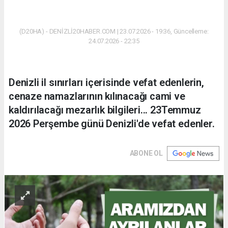
(D20HA) - DENİZLİ20HABER.COM | 23.07.2026 - 19:36, Güncelleme:
24.07.2026 - 22:35
Denizli il sınırları içerisinde vefat edenlerin,
cenaze namazlarının kılınacağı cami ve
kaldırılacağı mezarlık bilgileri... 23Temmuz
2026 Perşembe günü Denizli'de vefat edenler.
ABONE OL