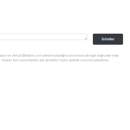
Gönder
nuyor ve denizli20haber.com sitesine yaptığınız yorumunuzla ilgili doğrudan veya
. Yazılan tüm yorumlardan site yönetimi hiçbir şekilde sorumlu tutulamaz.