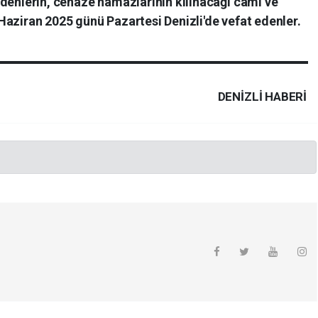
t edenlerin, cenaze namazlarının kılınacağı cami ve
 9 Haziran 2025 günü Pazartesi Denizli'de vefat edenler.
DENIZLI HABERİ