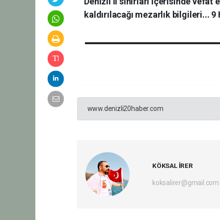
Denizli il sınırları içerisinde vefa
kaldırılacağı mezarlık bilgileri...
www.denizli20haber.com
KÖKSAL İRER
koksalirer@gmail.com