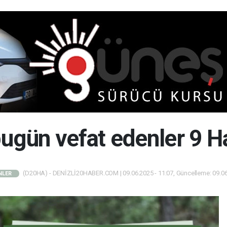
bugün vefat edenler 9 
(D20HA) - DENİZLİ20HABER.COM | 09.06.2025 - 11:07, Güncelleme: 09.06
NLER