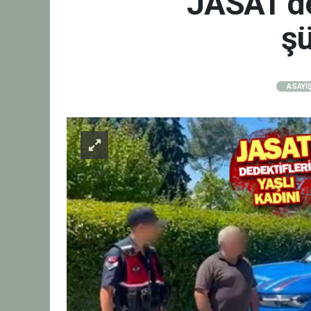
JASAT ded
şü
ASAYİ