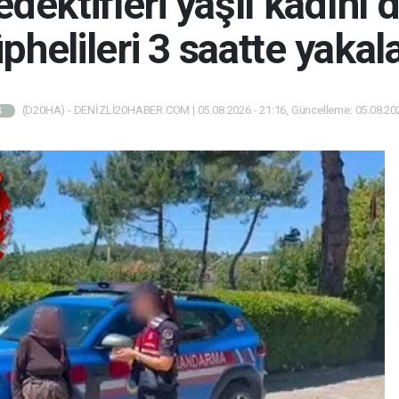
ektifleri yaşlı kadını 
phelileri 3 saatte yakal
(D20HA) - DENİZLİ20HABER.COM | 05.08.2026 - 21:16, Güncelleme: 05.08.202
Ş