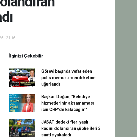
dolandıran
adı
6 - 21:16
İlginizi Çekebilir
Görevi başında vefat eden
polis memuru memleketine
uğurlandı
Başkan Doğan; "Belediye
hizmetlerinin aksamaması
için CHP’de kalacağım"
JASAT dedektifleri yaşlı
kadını dolandıran şüphelileri 3
saatte yakaladı