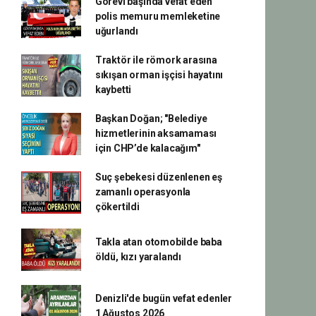
Görevi başında vefat eden
polis memuru memleketine
uğurlandı
Traktör ile römork arasına
sıkışan orman işçisi hayatını
kaybetti
Başkan Doğan; "Belediye
hizmetlerinin aksamaması
için CHP’de kalacağım"
Suç şebekesi düzenlenen eş
zamanlı operasyonla
çökertildi
Takla atan otomobilde baba
öldü, kızı yaralandı
Denizli'de bugün vefat edenler
1 Ağustos 2026