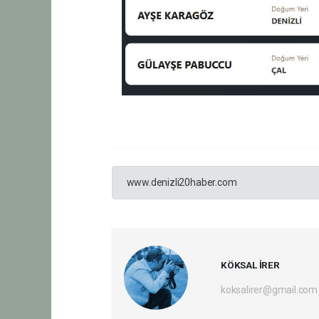
www.denizli20haber.com
KÖKSAL İRER
koksalirer@gmail.com