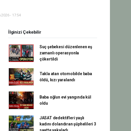
.2026 - 17:54
İlginizi Çekebilir
Suç şebekesi düzenlenen eş
zamanlı operasyonla
çökertildi
Takla atan otomobilde baba
öldü, kızı yaralandı
Baba oğlun evi yangında kül
oldu
JASAT dedektifleri yaşlı
kadını dolandıran şüphelileri 3
saatte yakaladı