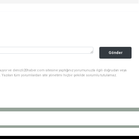
Gönder
nuyor ve denizli20haber.com sitesine yaptığınız yorumunuzla ilgili doğrudan veya
. Yazılan tüm yorumlardan site yönetimi hiçbir şekilde sorumlu tutulamaz.