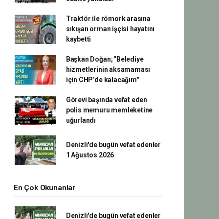
Traktör ile römork arasına
sıkışan orman işçisi hayatını
kaybetti
Başkan Doğan; "Belediye
hizmetlerinin aksamaması
için CHP’de kalacağım"
Görevi başında vefat eden
polis memuru memleketine
uğurlandı
Denizli'de bugün vefat edenler
1 Ağustos 2026
En Çok Okunanlar
Denizli'de bugün vefat edenler