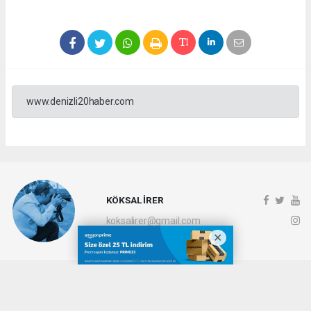
www.denizli20haber.com
KÖKSAL İRER
koksalirer@gmail.com
Okuyucu Yorumları
(0)