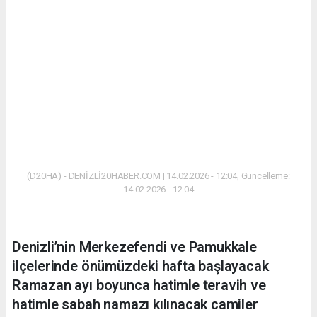
(D20HA) - DENİZLİ20HABER.COM | 14.02.2026 - 12:04, Güncelleme:
14.02.2026 - 12:04
Denizli’nin Merkezefendi ve Pamukkale
ilçelerinde önümüzdeki hafta başlayacak
Ramazan ayı boyunca hatimle teravih ve
hatimle sabah namazı kılınacak camiler