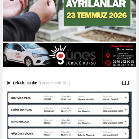
Erkek
|
Kadın
(Haberi Sesli Oku)