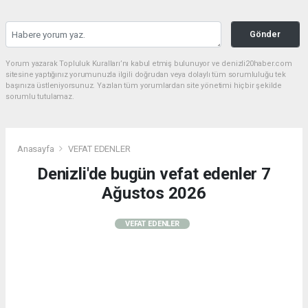
Gönder
Yorum yazarak Topluluk Kuralları’nı kabul etmiş bulunuyor ve denizli20haber.com
sitesine yaptığınız yorumunuzla ilgili doğrudan veya dolaylı tüm sorumluluğu tek
başınıza üstleniyorsunuz. Yazılan tüm yorumlardan site yönetimi hiçbir şekilde
sorumlu tutulamaz.
Anasayfa
VEFAT EDENLER
Denizli'de bugün vefat edenler 7
Ağustos 2026
VEFAT EDENLER