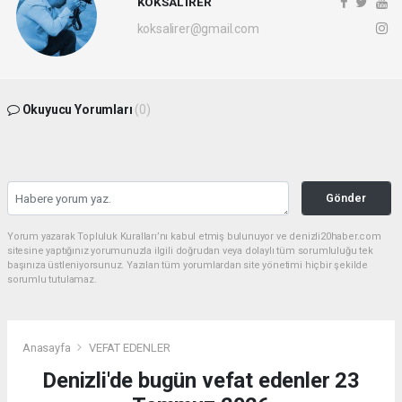
KÖKSAL İRER
koksalirer@gmail.com
Okuyucu Yorumları
(0)
Gönder
Yorum yazarak Topluluk Kuralları’nı kabul etmiş bulunuyor ve denizli20haber.com
sitesine yaptığınız yorumunuzla ilgili doğrudan veya dolaylı tüm sorumluluğu tek
başınıza üstleniyorsunuz. Yazılan tüm yorumlardan site yönetimi hiçbir şekilde
sorumlu tutulamaz.
Anasayfa
VEFAT EDENLER
Denizli'de bugün vefat edenler 23