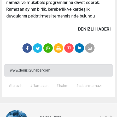
namazı ve mukabele programlarına davet ederek,
Ramazan ayının birlik, beraberlik ve kardeşlik
duygularını pekiştirmesi temennisinde bulundu.
DENIZLI HABERİ
www.denizli20haber.com
#teravih
#Ramazan
#hatim
#sabah namazı