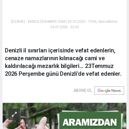
(D20HA) - DENİZLİ20HABER.COM | 23.07.2026 - 19:36, Güncelleme:
24.07.2026 - 22:35
Denizli il sınırları içerisinde vefat edenlerin,
cenaze namazlarının kılınacağı cami ve
kaldırılacağı mezarlık bilgileri... 23Temmuz
2026 Perşembe günü Denizli'de vefat edenler.
ABONE OL