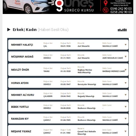
Erkek
|
Kadın
(Haberi Sesli Oku)