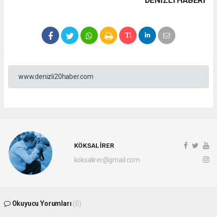
www.denizli20haber.com
KÖKSAL İRER
koksalirer@gmail.com
Okuyucu Yorumları
(0)