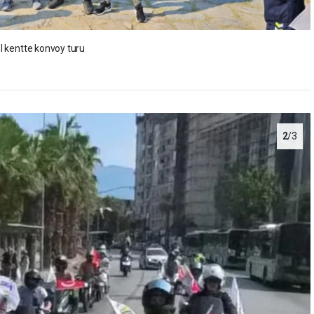
el kentte konvoy turu
2
/3