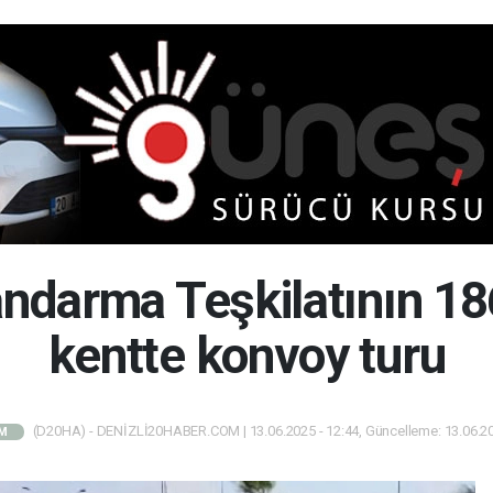
andarma Teşkilatının 186
kentte konvoy turu
(D20HA) - DENİZLİ20HABER.COM | 13.06.2025 - 12:44, Güncelleme: 13.06.20
M