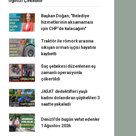
İlginizi Çekebilir
Başkan Doğan; "Belediye
hizmetlerinin aksamaması
için CHP’de kalacağım"
Traktör ile römork arasına
sıkışan orman işçisi hayatını
kaybetti
Suç şebekesi düzenlenen eş
zamanlı operasyonla
çökertildi
JASAT dedektifleri yaşlı
kadını dolandıran şüphelileri 3
saatte yakaladı
Denizli'de bugün vefat edenler
1 Ağustos 2026