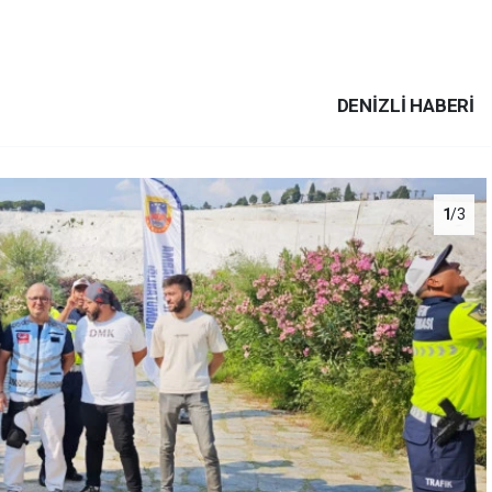
DENIZLI HABERİ
1
/3