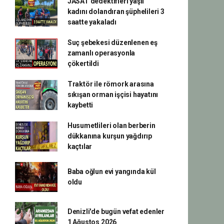
JASAT dedektifleri yaşlı
kadını dolandıran şüphelileri 3
saatte yakaladı
Suç şebekesi düzenlenen eş
zamanlı operasyonla
çökertildi
Traktör ile römork arasına
sıkışan orman işçisi hayatını
kaybetti
Husumetlileri olan berberin
dükkanına kurşun yağdırıp
kaçtılar
Baba oğlun evi yangında kül
oldu
Denizli'de bugün vefat edenler
1 Ağustos 2026