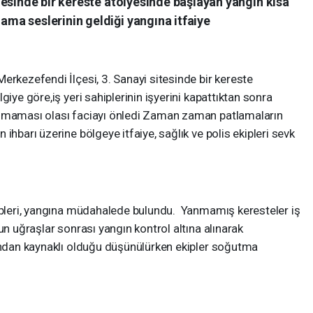
esinde bir kereste atölyesinde başlayan yangın kısa
a seslerinin geldiği yangına itfaiye
erkezefendi İlçesi, 3. Sanayi sitesinde bir kereste
giye göre,iş yeri sahiplerinin işyerini kapattıktan sonra
olmaması olası faciayı önledi Zaman zaman patlamaların
ihbarı üzerine bölgeye itfaiye, sağlık ve polis ekipleri sevk
kipleri, yangına müdahalede bulundu. Yanmamış keresteler iş
un uğraşlar sonrası yangın kontrol altına alınarak
tından kaynaklı olduğu düşünülürken ekipler soğutma