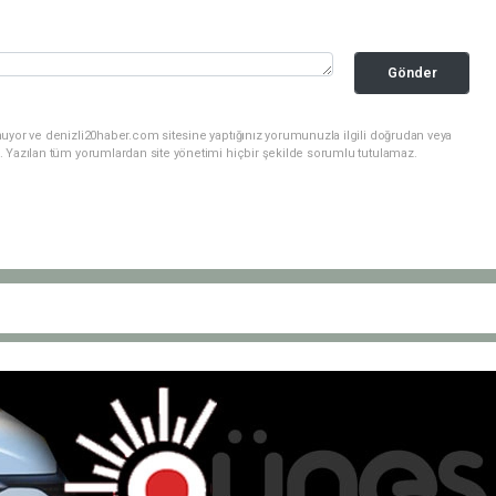
Gönder
nuyor ve denizli20haber.com sitesine yaptığınız yorumunuzla ilgili doğrudan veya
. Yazılan tüm yorumlardan site yönetimi hiçbir şekilde sorumlu tutulamaz.