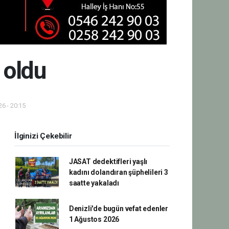
 oldu
6 - 20:15
İlginizi Çekebilir
JASAT dedektifleri yaşlı
kadını dolandıran şüphelileri 3
saatte yakaladı
Denizli'de bugün vefat edenler
1 Ağustos 2026