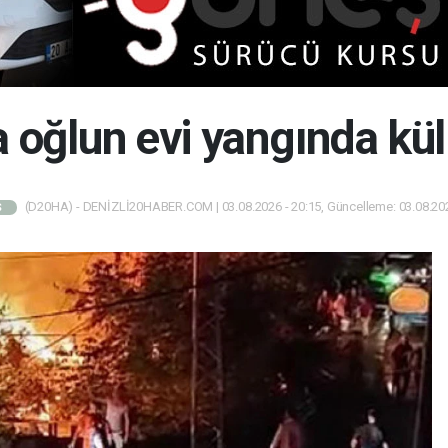
 oğlun evi yangında kül
(D20HA) - DENİZLİ20HABER.COM | 03.08.2026 - 20:15, Güncelleme: 03.08.202
Ş