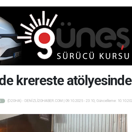
'de krereste atölyesind
(D20HA) - DENİZLİ20HABER.COM | 09.10.2025 - 23:10, Güncelleme: 10.10.202
Ş