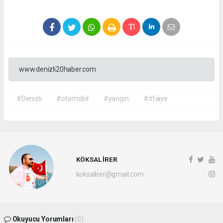
www.denizli20haber.com
#Denizli
#otomobil
#yangın
#itfaiye
KÖKSAL İRER
koksalirer@gmail.com
Okuyucu Yorumları
(0)