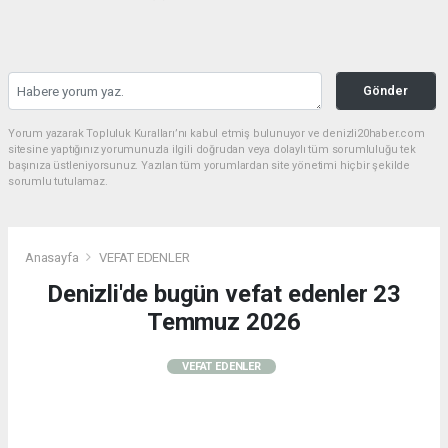
Gönder
Yorum yazarak Topluluk Kuralları’nı kabul etmiş bulunuyor ve denizli20haber.com
sitesine yaptığınız yorumunuzla ilgili doğrudan veya dolaylı tüm sorumluluğu tek
başınıza üstleniyorsunuz. Yazılan tüm yorumlardan site yönetimi hiçbir şekilde
sorumlu tutulamaz.
Anasayfa
VEFAT EDENLER
Denizli'de bugün vefat edenler 23
Temmuz 2026
VEFAT EDENLER