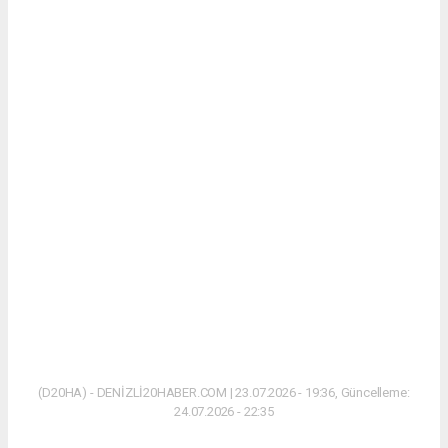
(D20HA) - DENİZLİ20HABER.COM | 23.07.2026 - 19:36, Güncelleme:
24.07.2026 - 22:35