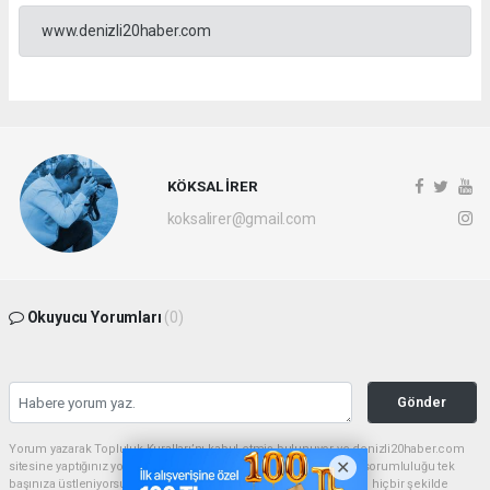
www.denizli20haber.com
KÖKSAL İRER
koksalirer@gmail.com
Okuyucu Yorumları
(0)
Gönder
Yorum yazarak Topluluk Kuralları’nı kabul etmiş bulunuyor ve denizli20haber.com
sitesine yaptığınız yorumunuzla ilgili doğrudan veya dolaylı tüm sorumluluğu tek
başınıza üstleniyorsunuz. Yazılan tüm yorumlardan site yönetimi hiçbir şekilde