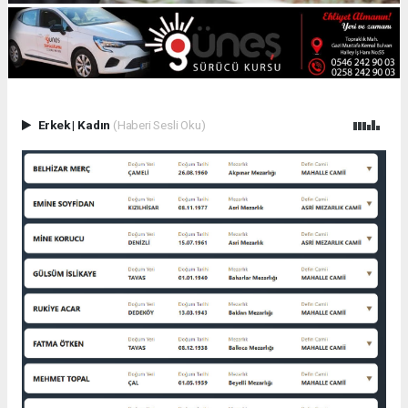
Erkek
|
Kadın
(Haberi Sesli Oku)