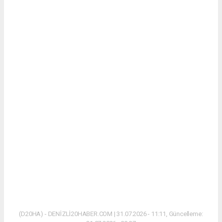
(D20HA) - DENİZLİ20HABER.COM | 31.07.2026 - 11:11, Güncelleme: