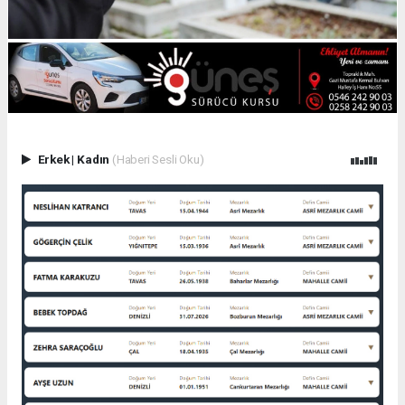
Erkek
|
Kadın
(Haberi Sesli Oku)