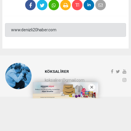
www.denizli20haber.com
KÖKSAL İRER
koksalirer@gmail.com
Okuyucu Yorumları
(0)
Gönder