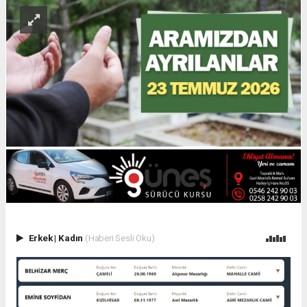
Erkek
|
Kadın
(Haberi Sesli Oku)