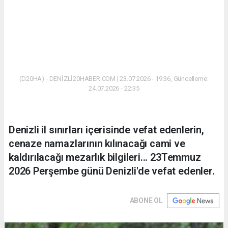
(D20HA) - DENİZLİ20HABER.COM | 23.07.2026 - 19:36, Güncelleme:
24.07.2026 - 22:35
Denizli il sınırları içerisinde vefat edenlerin,
cenaze namazlarının kılınacağı cami ve
kaldırılacağı mezarlık bilgileri... 23Temmuz
2026 Perşembe günü Denizli'de vefat edenler.
ABONE OL