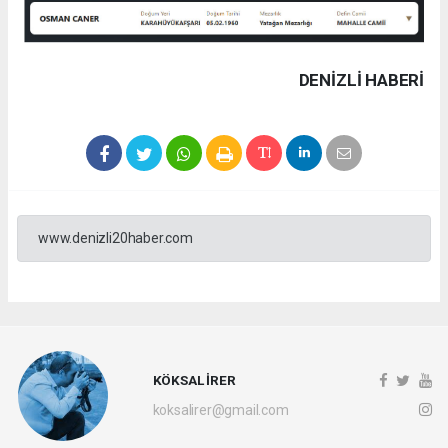
DENIZLI HABERİ
www.denizli20haber.com
KÖKSAL İRER
koksalirer@gmail.com