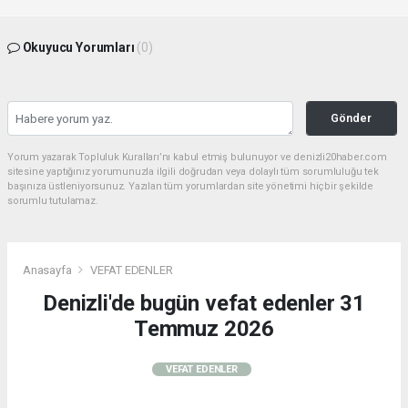
Okuyucu Yorumları
(0)
Gönder
Yorum yazarak Topluluk Kuralları’nı kabul etmiş bulunuyor ve denizli20haber.com
sitesine yaptığınız yorumunuzla ilgili doğrudan veya dolaylı tüm sorumluluğu tek
başınıza üstleniyorsunuz. Yazılan tüm yorumlardan site yönetimi hiçbir şekilde
sorumlu tutulamaz.
Anasayfa
VEFAT EDENLER
Denizli'de bugün vefat edenler 31
Temmuz 2026
VEFAT EDENLER