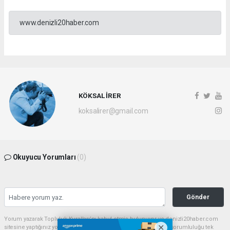
www.denizli20haber.com
KÖKSAL İRER
koksalirer@gmail.com
Okuyucu Yorumları
(0)
Gönder
Yorum yazarak Topluluk Kuralları’nı kabul etmiş bulunuyor ve denizli20haber.com
sitesine yaptığınız yorumunuzla ilgili doğrudan veya dolaylı tüm sorumluluğu tek