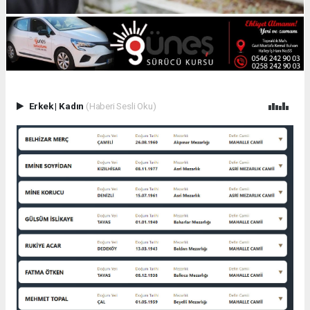
Erkek
|
Kadın
(Haberi Sesli Oku)