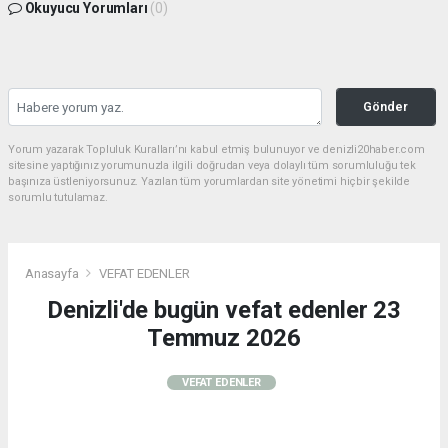
Okuyucu Yorumları
(0)
Gönder
Yorum yazarak Topluluk Kuralları’nı kabul etmiş bulunuyor ve denizli20haber.com
sitesine yaptığınız yorumunuzla ilgili doğrudan veya dolaylı tüm sorumluluğu tek
başınıza üstleniyorsunuz. Yazılan tüm yorumlardan site yönetimi hiçbir şekilde
sorumlu tutulamaz.
Anasayfa
VEFAT EDENLER
Denizli'de bugün vefat edenler 23
Temmuz 2026
VEFAT EDENLER