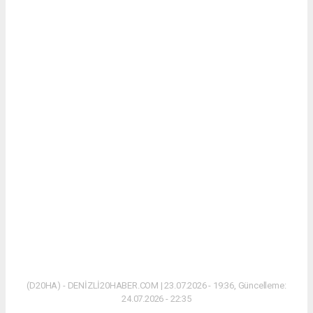
(D20HA) - DENİZLİ20HABER.COM | 23.07.2026 - 19:36, Güncelleme:
24.07.2026 - 22:35