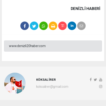
DENIZLI HABERİ
www.denizli20haber.com
KÖKSAL İRER
koksalirer@gmail.com