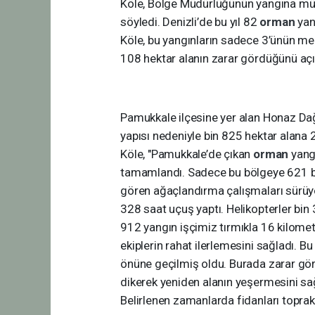
Köle, Bölge Müdürlüğünün yangına mü
söyledi. Denizli’de bu yıl 82
orman
yan
Köle, bu yangınların sadece 3’ünün meg
108 hektar alanın zarar gördüğünü açı
Pamukkale ilçesine yer alan Honaz Dağ
yapısı nedeniyle bin 825 hektar alana 
Köle, "Pamukkale’de çıkan
orman
yang
tamamlandı. Sadece bu bölgeye 621 bin
gören ağaçlandırma çalışmaları sürüy
328 saat uçuş yaptı. Helikopterler bin
912 yangın işçimiz tırmıkla 16 kilomet
ekiplerin rahat ilerlemesini sağladı. 
önüne geçilmiş oldu. Burada zarar gör
dikerek yeniden alanın yeşermesini sa
Belirlenen zamanlarda fidanları toprak