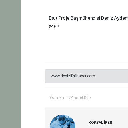
Etüt Proje Başmühendisi Deniz Aydemir
yaptı.
www.denizli20haber.com
#orman
#Ahmet Köle
KÖKSAL İRER