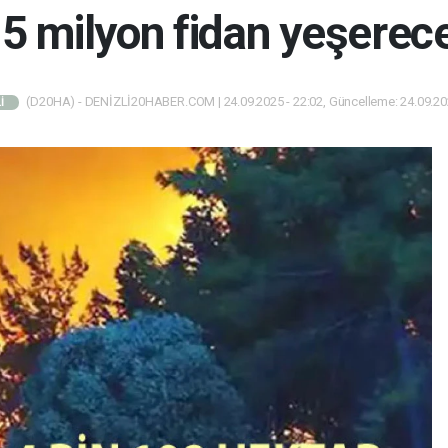
,5 milyon fidan yeşerec
(D20HA) - DENİZLİ20HABER.COM | 24.09.2025 - 22:02, Güncelleme: 24.09.202
İ