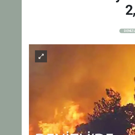
2
DENİZL