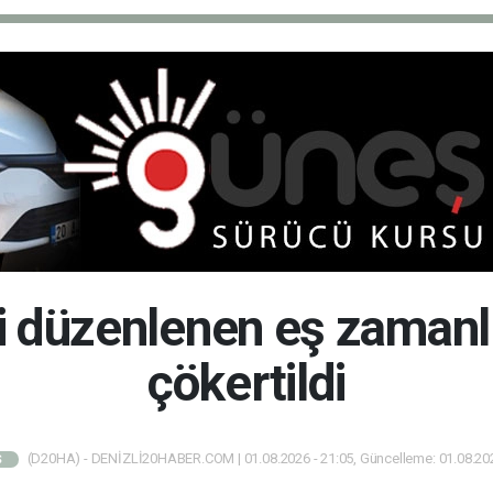
 düzenlenen eş zamanl
çökertildi
(D20HA) - DENİZLİ20HABER.COM | 01.08.2026 - 21:05, Güncelleme: 01.08.202
Ş