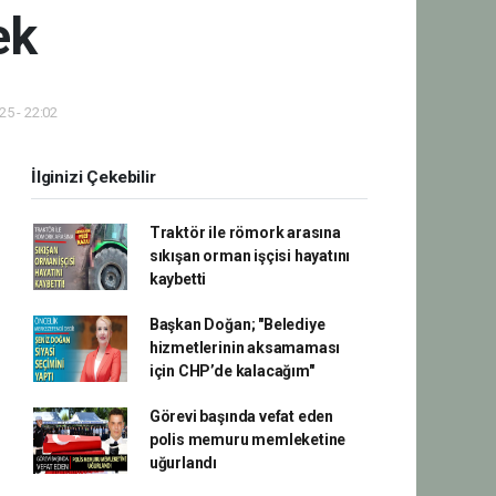
ek
5 - 22:02
İlginizi Çekebilir
Traktör ile römork arasına
sıkışan orman işçisi hayatını
kaybetti
Başkan Doğan; "Belediye
hizmetlerinin aksamaması
için CHP’de kalacağım"
Görevi başında vefat eden
polis memuru memleketine
uğurlandı