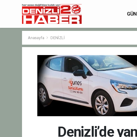
GÜN
Anasayfa
DENİZLİ
Denizli’de ya