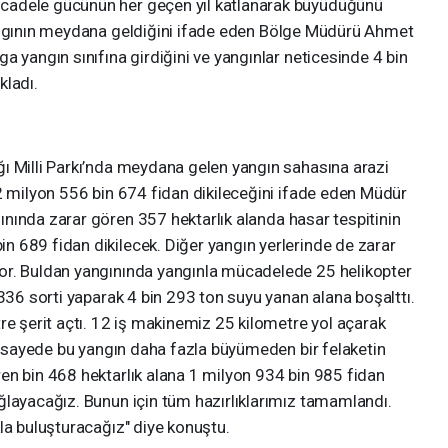
cadele gücünün her geçen yıl katlanarak büyüdüğünü
gının meydana geldiğini ifade eden Bölge Müdürü Ahmet
a yangın sınıfına girdiğini ve yangınlar neticesinde 4 bin
kladı.
ı Milli Parkı’nda meydana gelen yangın sahasına arazi
2 milyon 556 bin 674 fidan dikileceğini ifade eden Müdür
ınında zarar gören 357 hektarlık alanda hasar tespitinin
 689 fidan dikilecek. Diğer yangın yerlerinde de zarar
or. Buldan yangınında yangınla mücadelede 25 helikopter
 336 sorti yaparak 4 bin 293 ton suyu yanan alana boşalttı.
re şerit açtı. 12 iş makinemiz 25 kilometre yol açarak
Bu sayede bu yangın daha fazla büyümeden bir felaketin
en bin 468 hektarlık alana 1 milyon 934 bin 985 fidan
ğlayacağız. Bunun için tüm hazırlıklarımız tamamlandı.
la buluşturacağız" diye konuştu.