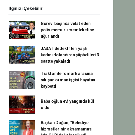
İlginizi Çekebilir
Görevi başında vefat eden
polis memuru memleketine
uğurlandı
JASAT dedektifleri yaşlı
kadını dolandıran şüphelileri 3
saatte yakaladı
Traktör ile römork arasına
sıkışan orman işçisi hayatını
kaybetti
Baba oğlun evi yangında kül
oldu
Başkan Doğan; "Belediye
hizmetlerinin aksamaması