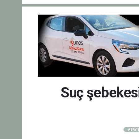
Suç şebekesi
ASAYİ