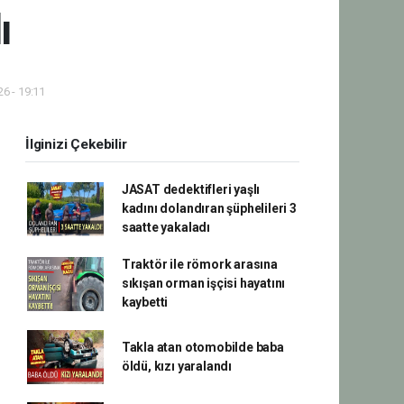
ı
6 - 19:11
İlginizi Çekebilir
JASAT dedektifleri yaşlı
kadını dolandıran şüphelileri 3
saatte yakaladı
Traktör ile römork arasına
sıkışan orman işçisi hayatını
kaybetti
Takla atan otomobilde baba
öldü, kızı yaralandı