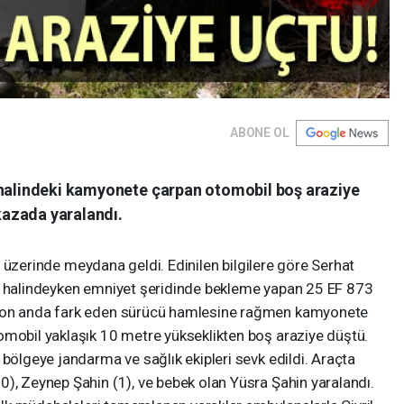
ABONE OL
 halindeki kamyonete çarpan otomobil boş araziye
 kazada yaralandı.
olu üzerinde meydana geldi. Edinilen bilgilere göre Serhat
ir halindeyken emniyet şeridinde bekleme yapan 25 EF 873
 son anda fark eden sürücü hamlesine rağmen kamyonete
omobil yaklaşık 10 metre yükseklikten boş araziye düştü.
 bölgeye jandarma ve sağlık ekipleri sevk edildi. Araçta
), Zeynep Şahin (1), ve bebek olan Yüsra Şahin yaralandı.