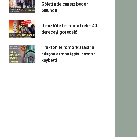
Göleti'nde cansız bedeni
bulundu
Denizli'de termometreler 40
dereceyi görecek!
Traktör ile römork arasına
sıkışan orman işçisi hayatını
kaybetti