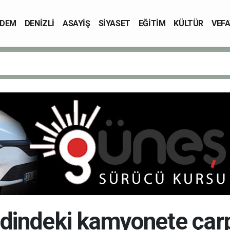
DEM
DENİZLİ
ASAYİŞ
SİYASET
EĞİTİM
KÜLTÜR
VEFA
idindeki kamyonete çar