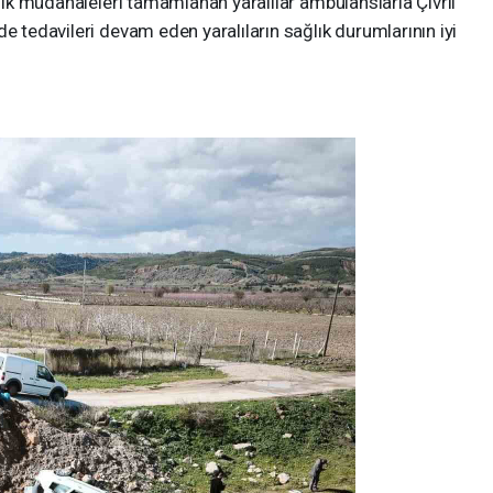
 ilk müdahaleleri tamamlanan yaralılar ambulanslarla Çivril
e tedavileri devam eden yaralıların sağlık durumlarının iyi