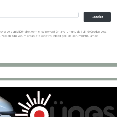
Gönder
nuyor ve denizli20haber.com sitesine yaptığınız yorumunuzla ilgili doğrudan veya
. Yazılan tüm yorumlardan site yönetimi hiçbir şekilde sorumlu tutulamaz.