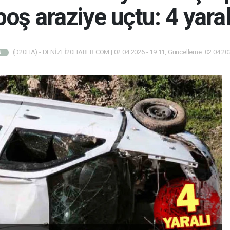
boş araziye uçtu: 4 yaral
(D20HA) - DENİZLİ20HABER.COM | 02.04.2026 - 19:11, Güncelleme: 02.04.202
Ş