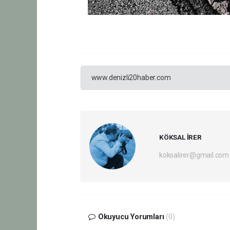
www.denizli20haber.com
KÖKSAL İRER
koksalirer@gmail.com
Okuyucu Yorumları
(0)