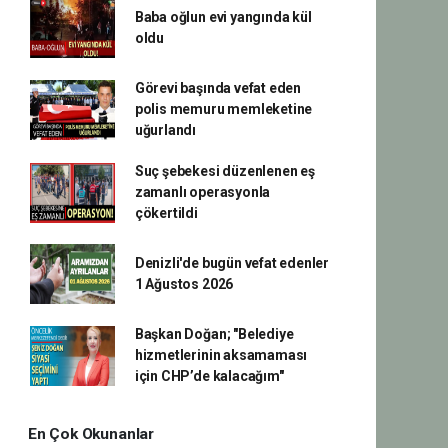
Baba oğlun evi yangında kül
oldu
Görevi başında vefat eden
polis memuru memleketine
uğurlandı
Suç şebekesi düzenlenen eş
zamanlı operasyonla
çökertildi
Denizli'de bugün vefat edenler
1 Ağustos 2026
Başkan Doğan; "Belediye
hizmetlerinin aksamaması
için CHP’de kalacağım"
En Çok Okunanlar