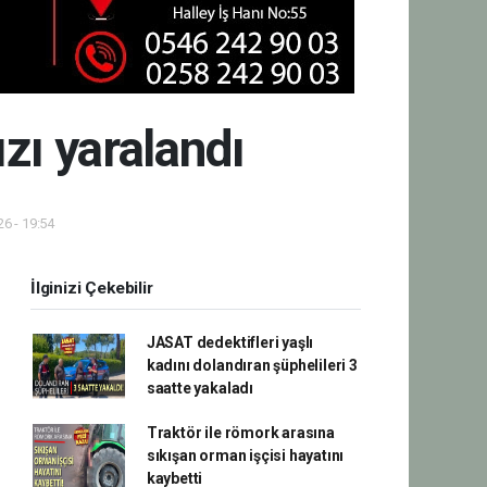
zı yaralandı
6 - 19:54
İlginizi Çekebilir
JASAT dedektifleri yaşlı
kadını dolandıran şüphelileri 3
saatte yakaladı
Traktör ile römork arasına
sıkışan orman işçisi hayatını
kaybetti