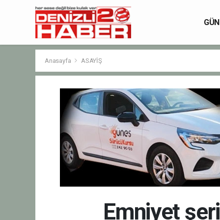
GÜN
Anasayfa
ASAYİŞ
Emniyet şer