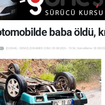
otomobilde baba öldü, kı
(D20HA) - DENİZLİ20HABER.COM | 03.08.2026 - 19:54, Güncelleme: 03.08.202
Ş