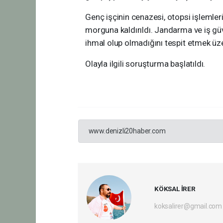
Genç işçinin cenazesi, otopsi işlemler
morguna kaldırıldı. Jandarma ve iş güv
ihmal olup olmadığını tespit etmek üze
Olayla ilgili soruşturma başlatıldı.
www.denizli20haber.com
KÖKSAL İRER
koksalirer@gmail.com