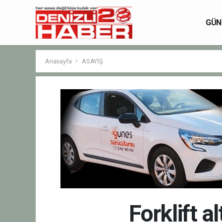
GÜN
Anasayfa
ASAYİŞ
Forklift a