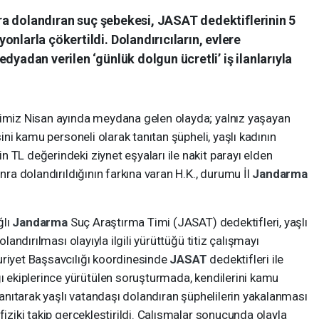
lira dolandıran suç şebekesi, JASAT dedektiflerinin 5
nlarla çökertildi. Dolandırıcıların, evlere
dyadan verilen ‘günlük dolgun ücretli’ iş ilanlarıyla
ğimiz Nisan ayında meydana gelen olayda; yalnız yaşayan
sini kamu personeli olarak tanıtan şüpheli, yaşlı kadının
 TL değerindeki ziynet eşyaları ile nakit parayı elden
onra dolandırıldığının farkına varan H.K., durumu İl
Jandarma
ğlı
Jandarma
Suç Araştırma Timi (JASAT) dedektifleri, yaşlı
olandırılması olayıyla ilgili yürüttüğü titiz çalışmayı
uriyet Başsavcılığı koordinesinde
JASAT
dedektifleri ile
 ekiplerince yürütülen soruşturmada, kendilerini kamu
 tanıtarak yaşlı vatandaşı dolandıran şüphelilerin yakalanması
fiziki takip gerçekleştirildi. Çalışmalar sonucunda olayla