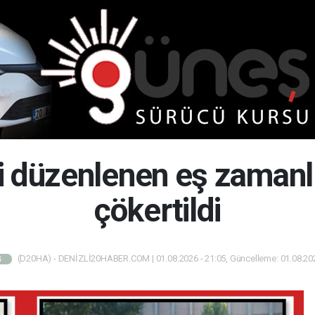
 düzenlenen eş zamanl
çökertildi
(D20HA) - DENİZLİ20HABER.COM | 01.08.2026 - 21:05, Güncelleme: 01.08.202
Ş