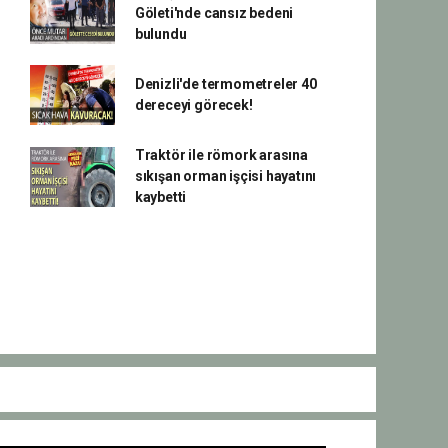
Göleti'nde cansız bedeni
bulundu
Denizli'de termometreler 40
dereceyi görecek!
Traktör ile römork arasına
sıkışan orman işçisi hayatını
kaybetti