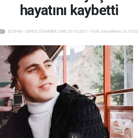
hayatını kaybetti
(D20HA) - DENİZLİ20HABER.COM | 20.10.2025 - 19:04, Güncelleme: 20.10.202
Ş