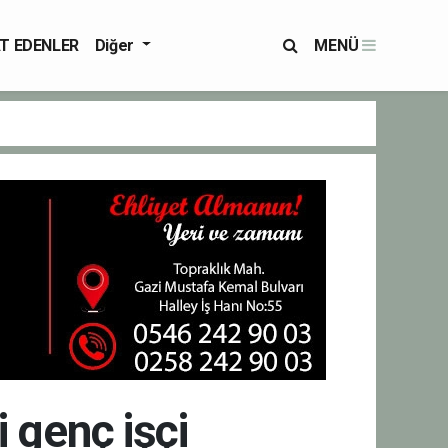
T EDENLER
Diğer
MENÜ
i genç işçi