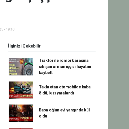
5 - 19:10
İlginizi Çekebilir
Traktör ile römork arasına
sıkışan orman işçisi hayatını
kaybetti
Takla atan otomobilde baba
öldü, kızı yaralandı
Baba oğlun evi yangında kül
oldu