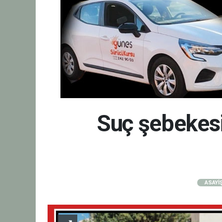
Suç şebekesi
ASAYİ