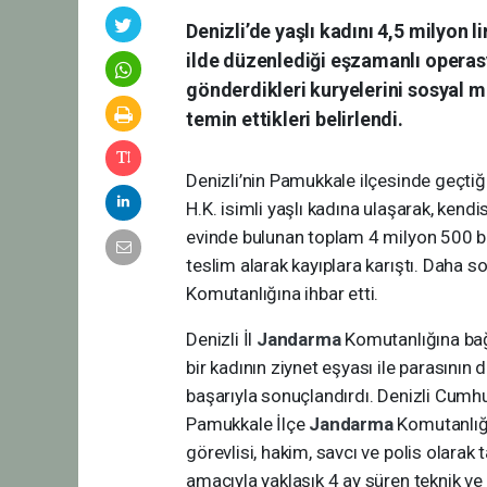
Denizli’de yaşlı kadını 4,5 milyon 
ilde düzenlediği eşzamanlı operasyo
gönderdikleri kuryelerini sosyal me
temin ettikleri belirlendi.
Denizli’nin Pamukkale ilçesinde geçti
H.K. isimli yaşlı kadına ulaşarak, kendi
evinde bulunan toplam 4 milyon 500 bin
teslim alarak kayıplara karıştı. Daha s
Komutanlığına ihbar etti.
Denizli İl
Jandarma
Komutanlığına ba
bir kadının ziynet eşyası ile parasının d
başarıyla sonuçlandırdı. Denizli Cumh
Pamukkale İlçe
Jandarma
Komutanlığı
görevlisi, hakim, savcı ve polis olarak
amacıyla yaklaşık 4 ay süren teknik ve 