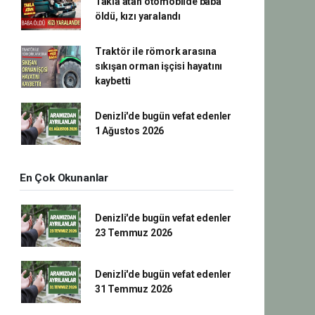
Takla atan otomobilde baba
öldü, kızı yaralandı
Traktör ile römork arasına
sıkışan orman işçisi hayatını
kaybetti
Denizli'de bugün vefat edenler
1 Ağustos 2026
En Çok Okunanlar
Denizli'de bugün vefat edenler
23 Temmuz 2026
Denizli'de bugün vefat edenler
31 Temmuz 2026