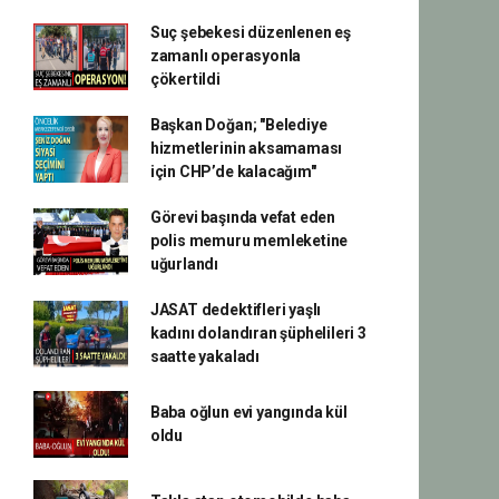
Suç şebekesi düzenlenen eş
zamanlı operasyonla
çökertildi
Başkan Doğan; "Belediye
hizmetlerinin aksamaması
için CHP’de kalacağım"
Görevi başında vefat eden
polis memuru memleketine
uğurlandı
JASAT dedektifleri yaşlı
kadını dolandıran şüphelileri 3
saatte yakaladı
Baba oğlun evi yangında kül
oldu