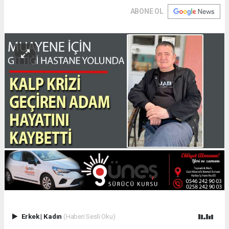
ABONE OL
Erkek
|
Kadın
(Haberi Sesli Oku)