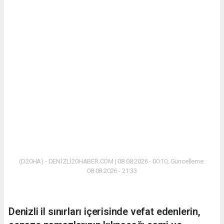
(D20HA) - DENİZLİ20HABER.COM | 08.08.2026 - 00:10, Güncelleme:
08.08.2026 - 21:33
Denizli il sınırları içerisinde vefat edenlerin,