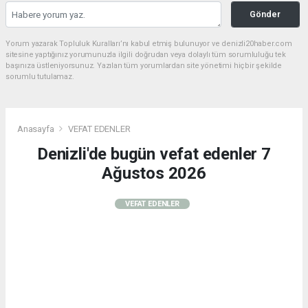
Gönder
Yorum yazarak Topluluk Kuralları’nı kabul etmiş bulunuyor ve denizli20haber.com
sitesine yaptığınız yorumunuzla ilgili doğrudan veya dolaylı tüm sorumluluğu tek
başınıza üstleniyorsunuz. Yazılan tüm yorumlardan site yönetimi hiçbir şekilde
sorumlu tutulamaz.
Anasayfa
VEFAT EDENLER
Denizli'de bugün vefat edenler 7
Ağustos 2026
VEFAT EDENLER