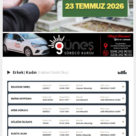
Erkek
|
Kadın
(Haberi Sesli Oku)