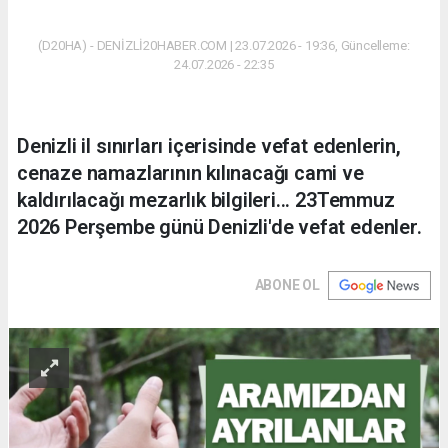
(D20HA) - DENİZLİ20HABER.COM | 23.07.2026 - 19:36, Güncelleme:
24.07.2026 - 22:35
Denizli il sınırları içerisinde vefat edenlerin,
cenaze namazlarının kılınacağı cami ve
kaldırılacağı mezarlık bilgileri... 23Temmuz
2026 Perşembe günü Denizli'de vefat edenler.
ABONE OL