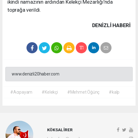
ikindi namazının ardından Kelekçi Mezarlığı’nda
toprağa verildi.
DENIZLI HABERİ
www.denizli20haber.com
#Acıpayam
#Kelekçi
#Mehmet Öğünç
#kalp
KÖKSAL İRER