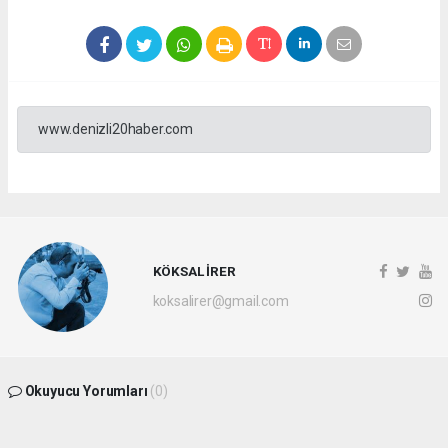
www.denizli20haber.com
KÖKSAL İRER
koksalirer@gmail.com
Okuyucu Yorumları
(0)