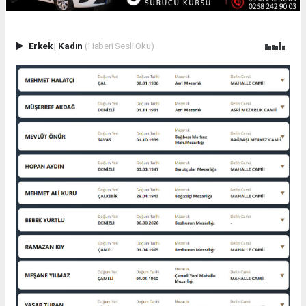
Erkek
|
Kadın
(Haberi Sesli Oku)