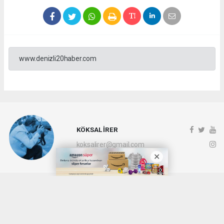
www.denizli20haber.com
KÖKSAL İRER
koksalirer@gmail.com
Okuyucu Yorumları
(0)