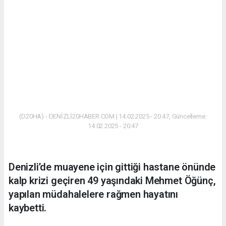
(D20HA) - DENİZLİ20HABER.COM | 14.02.2025 - 20:47, Güncelleme:
14.02.2025 - 20:47
Denizli’de muayene için gittiği hastane önünde
kalp krizi geçiren 49 yaşındaki Mehmet Öğünç,
yapılan müdahalelere rağmen hayatını
kaybetti.