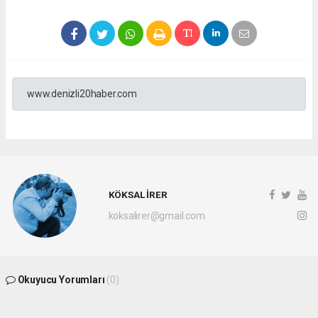
www.denizli20haber.com
KÖKSAL İRER
koksalirer@gmail.com
Okuyucu Yorumları
(0)