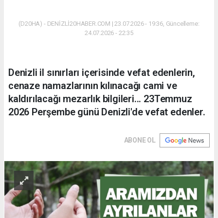
(D20HA) - DENİZLİ20HABER.COM | 23.07.2026 - 19:36, Güncelleme:
24.07.2026 - 22:35
Denizli il sınırları içerisinde vefat edenlerin,
cenaze namazlarının kılınacağı cami ve
kaldırılacağı mezarlık bilgileri... 23Temmuz
2026 Perşembe günü Denizli'de vefat edenler.
ABONE OL