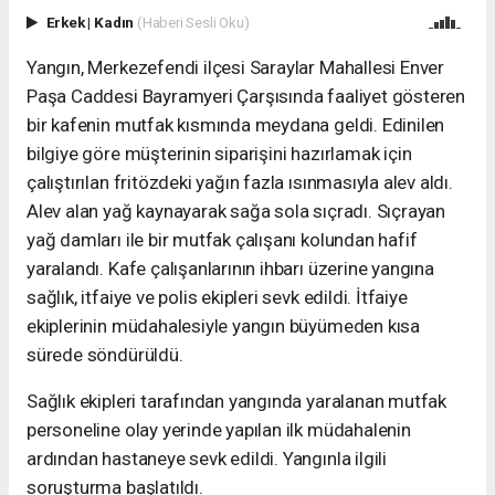
Erkek
|
Kadın
(Haberi Sesli Oku)
Yangın, Merkezefendi ilçesi Saraylar Mahallesi Enver
Paşa Caddesi Bayramyeri Çarşısında faaliyet gösteren
bir kafenin mutfak kısmında meydana geldi. Edinilen
bilgiye göre müşterinin siparişini hazırlamak için
çalıştırılan fritözdeki yağın fazla ısınmasıyla alev aldı.
Alev alan yağ kaynayarak sağa sola sıçradı. Sıçrayan
yağ damları ile bir mutfak çalışanı kolundan hafif
yaralandı. Kafe çalışanlarının ihbarı üzerine yangına
sağlık, itfaiye ve polis ekipleri sevk edildi. İtfaiye
ekiplerinin müdahalesiyle yangın büyümeden kısa
sürede söndürüldü.
Sağlık ekipleri tarafından yangında yaralanan mutfak
personeline olay yerinde yapılan ilk müdahalenin
ardından hastaneye sevk edildi. Yangınla ilgili
soruşturma başlatıldı.