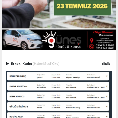
Erkek
|
Kadın
(Haberi Sesli Oku)