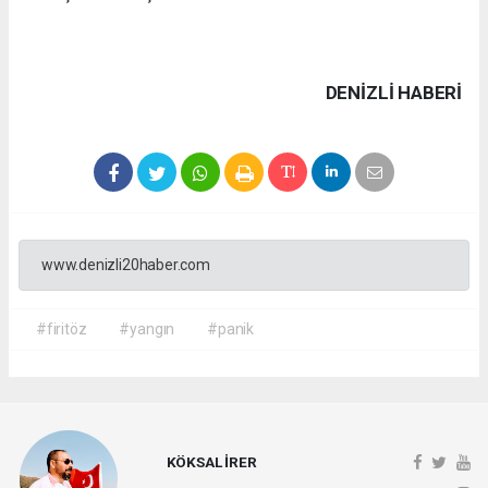
DENIZLI HABERİ
www.denizli20haber.com
#firitöz
#yangın
#panik
KÖKSAL İRER