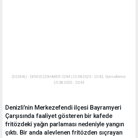
(D20HA) - DENİZLİ20HABER.COM | 25.08.2025 - 20:43, Güncelleme:
25.08.2025 - 20:43
Denizli’nin Merkezefendi ilçesi Bayramyeri
Çarşısında faaliyet gösteren bir kafede
fritözdeki yağın parlaması nedeniyle yangın
çıktı. Bir anda alevlenen fritözden sıçrayan