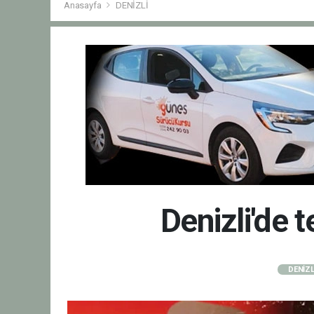
Anasayfa
DENİZLİ
Denizli'de 
DENİZL