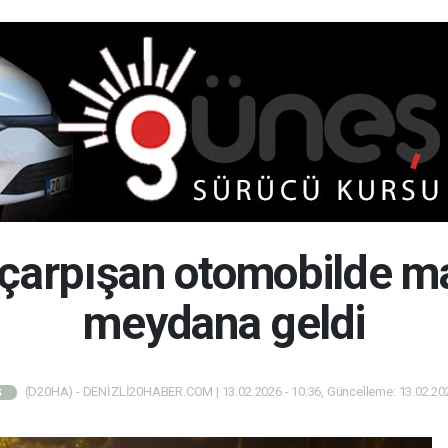
 çarpışan otomobilde m
meydana geldi
(D20HA) - DENİZLİ20HABER.COM | 13.02.2026 - 10:36, Güncelleme: 13.02.202
Ş