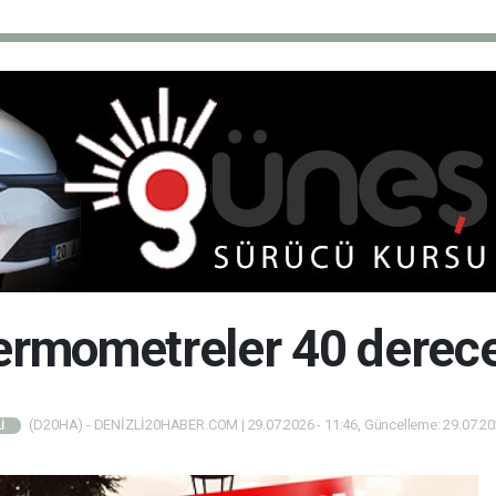
termometreler 40 derec
(D20HA) - DENİZLİ20HABER.COM | 29.07.2026 - 11:46, Güncelleme: 29.07.202
İ