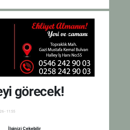
eyi görecek!
6 - 11:55
İlginizi Çekebilir