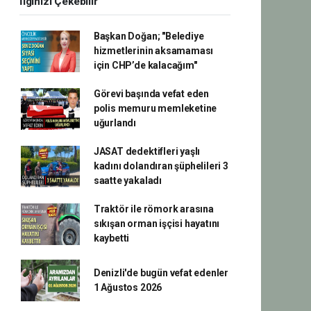
İlginizi Çekebilir
Başkan Doğan; "Belediye
hizmetlerinin aksamaması
için CHP’de kalacağım"
Görevi başında vefat eden
polis memuru memleketine
uğurlandı
JASAT dedektifleri yaşlı
kadını dolandıran şüphelileri 3
saatte yakaladı
Traktör ile römork arasına
sıkışan orman işçisi hayatını
kaybetti
Denizli'de bugün vefat edenler
1 Ağustos 2026