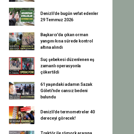
Denizli'de bugün vefat edenler
29 Temmuz 2026
Başkarcı'da çıkan orman
yangını kısa sürede kontrol
altına alındı
Suç şebekesi düzenlenen eş
zamanlı operasyonla
çökertildi
61 yaşındaki adamın Sazak
Göleti'nde cansız bedeni
bulundu
Denizli'de termometreler 40
dereceyi görecek!
Traktör ile römork arasına