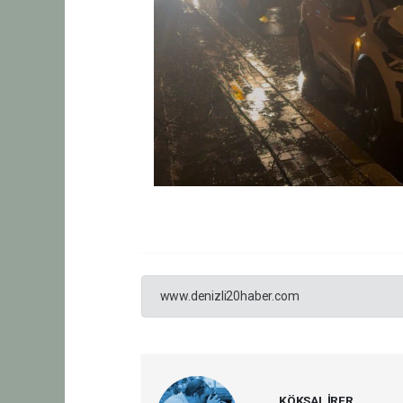
www.denizli20haber.com
KÖKSAL İRER