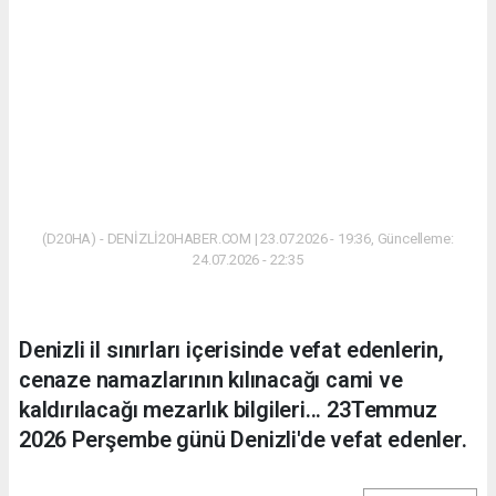
(D20HA) - DENİZLİ20HABER.COM | 23.07.2026 - 19:36, Güncelleme:
24.07.2026 - 22:35
Denizli il sınırları içerisinde vefat edenlerin,
cenaze namazlarının kılınacağı cami ve
kaldırılacağı mezarlık bilgileri... 23Temmuz
2026 Perşembe günü Denizli'de vefat edenler.