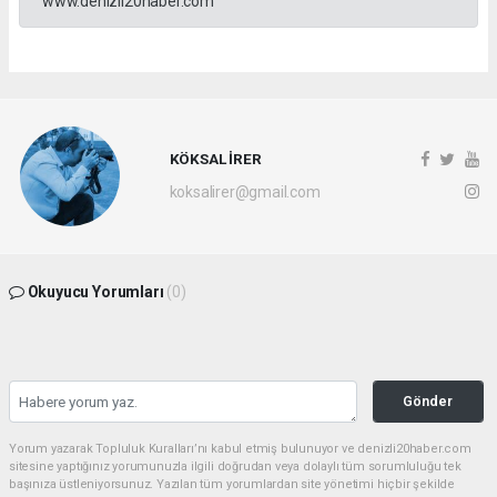
www.denizli20haber.com
KÖKSAL İRER
koksalirer@gmail.com
Okuyucu Yorumları
(0)
Gönder
Yorum yazarak Topluluk Kuralları’nı kabul etmiş bulunuyor ve denizli20haber.com
sitesine yaptığınız yorumunuzla ilgili doğrudan veya dolaylı tüm sorumluluğu tek
başınıza üstleniyorsunuz. Yazılan tüm yorumlardan site yönetimi hiçbir şekilde