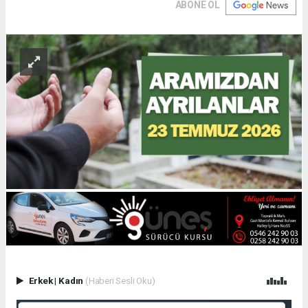
ABONE OL
Erkek
|
Kadın
(Haberi Sesli Oku)