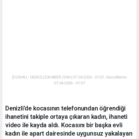
(D20HA) - DENİZLİ20HABER.COM | 07.04.2026 - 01:07, Güncelleme:
07.04.2026 - 01:07
Denizli’de kocasının telefonundan öğrendiği
ihanetini takiple ortaya çıkaran kadın, ihaneti
video ile kayda aldı. Kocasını bir başka evli
kadın ile apart dairesinde uygunsuz yakalayan