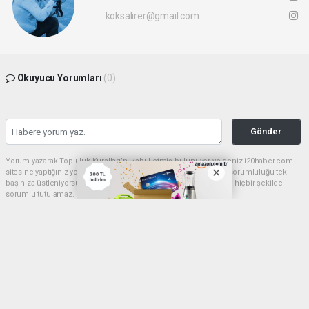
koksalirer@gmail.com
Okuyucu Yorumları
(0)
Gönder
Yorum yazarak Topluluk Kuralları’nı kabul etmiş bulunuyor ve denizli20haber.com
sitesine yaptığınız yorumunuzla ilgili doğrudan veya dolaylı tüm sorumluluğu tek
başınıza üstleniyorsunuz. Yazılan tüm yorumlardan site yönetimi hiçbir şekilde
sorumlu tutulamaz.
haber paketi
haber scripti
haber yazılımı
Tüm hakları saklı tutulmaktadır.Copyright 2026©
Haber Yazılımı:
Web Aksiyon ®