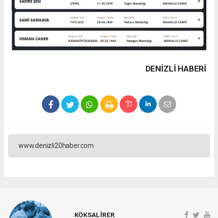
DENIZLI HABERİ
www.denizli20haber.com
KÖKSAL İRER