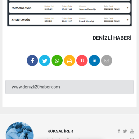
DENIZLI HABERİ
www.denizli20haber.com
KÖKSAL İRER