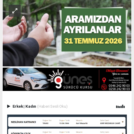
Erkek
|
Kadın
(Haberi Sesli Oku)