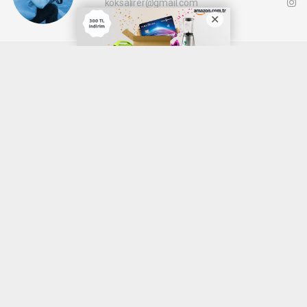
koksalirer@gmail.com
Okuyucu Yorumları
(0)
Gönder
Yorum yazarak Topluluk Kuralları’nı kabul etmiş bulunuyor ve denizli20haber.com
sitesine yaptığınız yorumunuzla ilgili doğrudan veya dolaylı tüm sorumluluğu tek
başınıza üstleniyorsunuz. Yazılan tüm yorumlardan site yönetimi hiçbir şekilde
sorumlu tutulamaz.
haber paketi
haber scripti
haber yazılımı
Tüm hakları saklı tutulmaktadır.Copyright 2026©
Haber Yazılımı:
Web Aksiyon ®