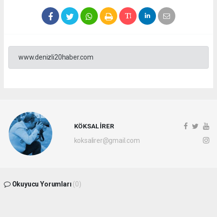
www.denizli20haber.com
KÖKSAL İRER
koksalirer@gmail.com
Okuyucu Yorumları
(0)