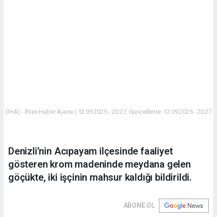
(İHA) - İhlas Haber Ajansı | 12.09.2025 - 20:27, Güncelleme: 12.09.2025 - 20:27
Denizli’nin Acıpayam ilçesinde faaliyet
gösteren krom madeninde meydana gelen
göçükte, iki işçinin mahsur kaldığı bildirildi.
ABONE OL