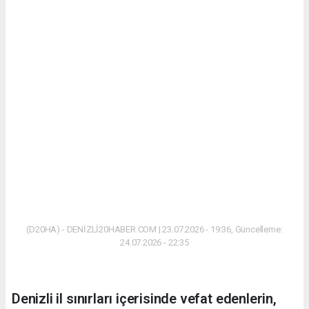
(D20HA) - DENİZLİ20HABER.COM | 23.07.2026 - 19:36, Güncelleme:
24.07.2026 - 22:35
Denizli il sınırları içerisinde vefat edenlerin,