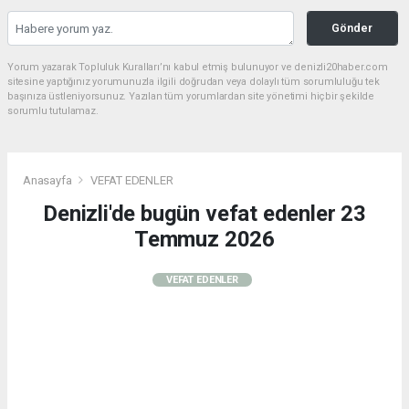
Gönder
Yorum yazarak Topluluk Kuralları’nı kabul etmiş bulunuyor ve denizli20haber.com
sitesine yaptığınız yorumunuzla ilgili doğrudan veya dolaylı tüm sorumluluğu tek
başınıza üstleniyorsunuz. Yazılan tüm yorumlardan site yönetimi hiçbir şekilde
sorumlu tutulamaz.
Anasayfa
VEFAT EDENLER
Denizli'de bugün vefat edenler 23
Temmuz 2026
VEFAT EDENLER