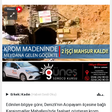
Erkek
|
Kadın
(Haberi Sesli Oku)
Edinilen bilgiye göre; Denizli’nin Acıpayam ilçesine bağlı
Karaismailler Mahallesi’nde faaliyet gösteren krom