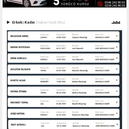
Erkek
|
Kadın
(Haberi Sesli Oku)